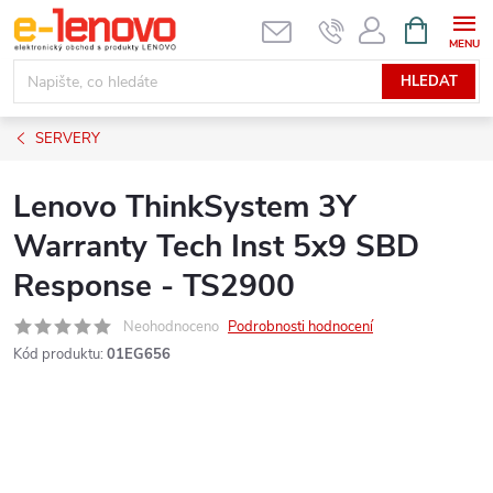
Přejít
NÁKUPNÍ
KOŠÍK
na
obsah
HLEDAT
SERVERY
Lenovo ThinkSystem 3Y
Warranty Tech Inst 5x9 SBD
Response - TS2900
Neohodnoceno
Podrobnosti hodnocení
Kód produktu:
01EG656