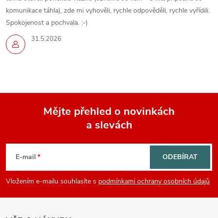
komunikace táhla), zde mi vyhověli, rychle odpověděli, rychle vyřídili.
Spokojenost a pochvala. :-)
31.5.2026
Mějte přehled o novinkách
a slevách
Z
á
E-mail
ODEBÍRAT
p
Vložením e-mailu souhlasíte s
podmínkami ochrany osobních údajů
a