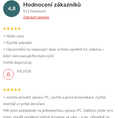
Hodnocení zákazníků
4,8
512 hodnocení
Zobrazit recenze
+ Nízké ceny
+ Rychlé odeslání
+ Upozornění na nepasujicí obal, ochota vyměnit ho zdarma, i
když cena pasujícího byla vyšší
Určitě doporučuji.
9.6.2026
+ ochota provést úpravu PC, rychlá a jasná komunikace, rychlá
montáž a rychlé doručení
Měl jsem požadavek na jednoduchou úpravu PC. Zatímco jinde se k
tomu stavěli poněkud vlažně (ozveme se vám - a nic, případně se