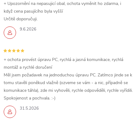
+ Upozornění na nepasujicí obal, ochota vyměnit ho zdarma, i
když cena pasujícího byla vyšší
Určitě doporučuji.
9.6.2026
+ ochota provést úpravu PC, rychlá a jasná komunikace, rychlá
montáž a rychlé doručení
Měl jsem požadavek na jednoduchou úpravu PC. Zatímco jinde se k
tomu stavěli poněkud vlažně (ozveme se vám - a nic, případně se
komunikace táhla), zde mi vyhověli, rychle odpověděli, rychle vyřídili.
Spokojenost a pochvala. :-)
31.5.2026