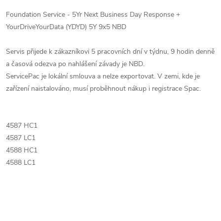
Foundation Service - 5Yr Next Business Day Response +
YourDriveYourData (YDYD) 5Y 9x5 NBD
Servis přijede k zákazníkovi 5 pracovních dní v týdnu, 9 hodin denně
a časová odezva po nahlášení závady je NBD.
ServicePac je lokální smlouva a nelze exportovat. V zemi, kde je
zařízení naistalováno, musí proběhnout nákup i registrace Spac.
4587 HC1
4587 LC1
4588 HC1
4588 LC1