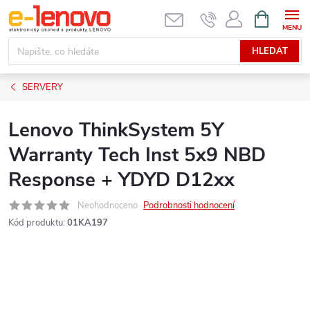
Přejít
NÁKUPNÍ
KOŠÍK
na
obsah
HLEDAT
SERVERY
Lenovo ThinkSystem 5Y
Warranty Tech Inst 5x9 NBD
Response + YDYD D12xx
Neohodnoceno
Podrobnosti hodnocení
Kód produktu:
01KA197