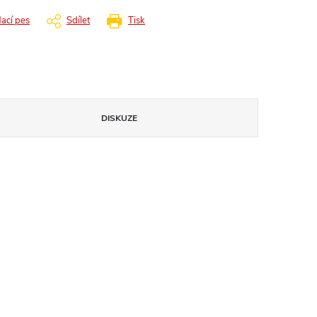
dací pes
Sdílet
Tisk
DISKUZE