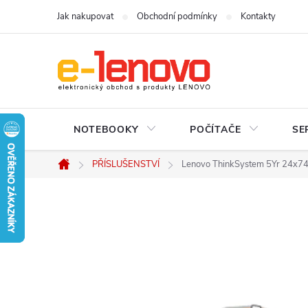
Přejít
Jak nakupovat
Obchodní podmínky
Kontakty
na
obsah
NOTEBOOKY
POČÍTAČE
SE
PŘÍSLUŠENSTVÍ
Lenovo ThinkSystem 5Yr 24x74
Domů