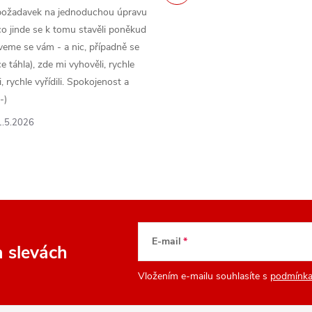
požadavek na jednoduchou úpravu
o jinde se k tomu stavěli poněkud
veme se vám - a nic, případně se
 táhla), zde mi vyhověli, rychle
 rychle vyřídili. Spokojenost a
-)
1.5.2026
E-mail
a slevách
Vložením e-mailu souhlasíte s
podmínka