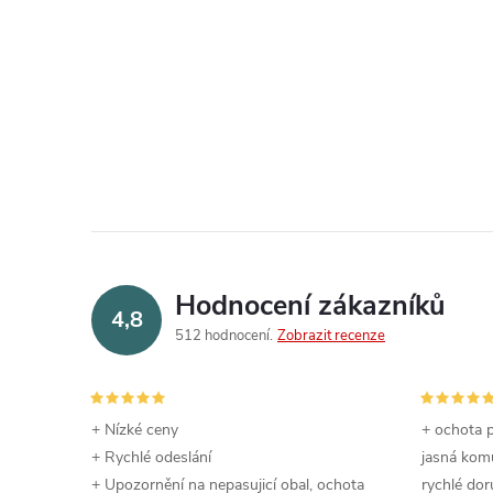
Hodnocení zákazníků
4,8
512 hodnocení
Zobrazit recenze
+ Nízké ceny
+ ochota p
+ Rychlé odeslání
jasná komu
+ Upozornění na nepasujicí obal, ochota
rychlé dor