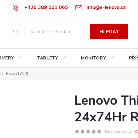
+420 389 501 065
info@e-lenovo.cz
HLEDAT
RVERY
TABLETY
MONITORY
PŘÍ
Hr Resp (1754)
Lenovo Th
24x74Hr R
Neohodnoceno
P