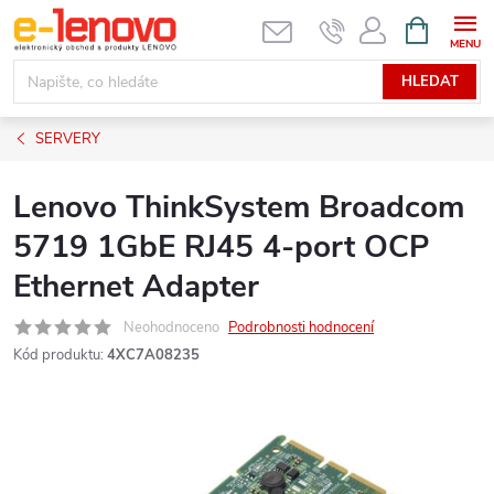
Přejít
NÁKUPNÍ
KOŠÍK
na
obsah
HLEDAT
SERVERY
Lenovo ThinkSystem Broadcom
5719 1GbE RJ45 4-port OCP
Ethernet Adapter
Neohodnoceno
Podrobnosti hodnocení
Kód produktu:
4XC7A08235