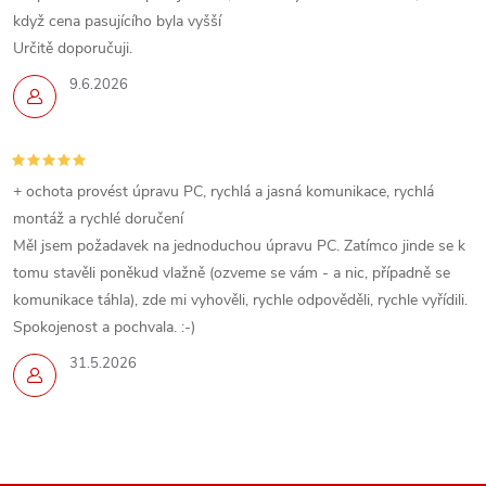
když cena pasujícího byla vyšší
Určitě doporučuji.
9.6.2026
+ ochota provést úpravu PC, rychlá a jasná komunikace, rychlá
montáž a rychlé doručení
Měl jsem požadavek na jednoduchou úpravu PC. Zatímco jinde se k
tomu stavěli poněkud vlažně (ozveme se vám - a nic, případně se
komunikace táhla), zde mi vyhověli, rychle odpověděli, rychle vyřídili.
Spokojenost a pochvala. :-)
31.5.2026