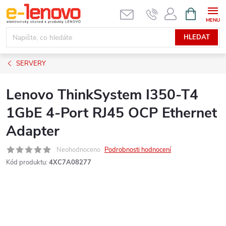
Přejít
NÁKUPNÍ
KOŠÍK
na
obsah
HLEDAT
SERVERY
Lenovo ThinkSystem I350-T4
1GbE 4-Port RJ45 OCP Ethernet
Adapter
Neohodnoceno
Podrobnosti hodnocení
Kód produktu:
4XC7A08277