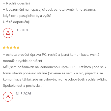
+ Rychlé odeslání
+ Upozornění na nepasujicí obal, ochota vyměnit ho zdarma, i
když cena pasujícího byla vyšší
Určitě doporučuji.
9.6.2026
+ ochota provést úpravu PC, rychlá a jasná komunikace, rychlá
montáž a rychlé doručení
Měl jsem požadavek na jednoduchou úpravu PC. Zatímco jinde se k
tomu stavěli poněkud vlažně (ozveme se vám - a nic, případně se
komunikace táhla), zde mi vyhověli, rychle odpověděli, rychle vyřídili.
Spokojenost a pochvala. :-)
31.5.2026