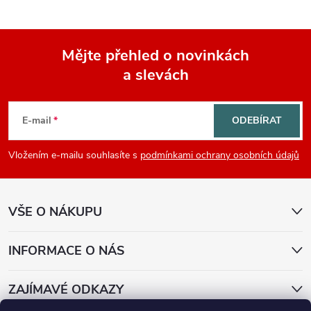
Mějte přehled o novinkách
a slevách
Z
á
E-mail
ODEBÍRAT
p
Vložením e-mailu souhlasíte s
podmínkami ochrany osobních údajů
a
VŠE O NÁKUPU
t
í
INFORMACE O NÁS
ZAJÍMAVÉ ODKAZY