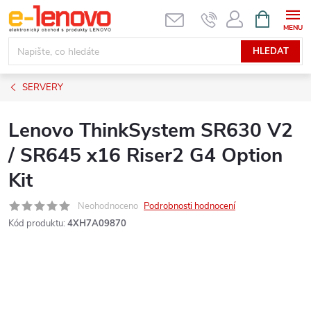
Přejít
NÁKUPNÍ
KOŠÍK
na
obsah
HLEDAT
SERVERY
Lenovo ThinkSystem SR630 V2
/ SR645 x16 Riser2 G4 Option
Kit
Neohodnoceno
Podrobnosti hodnocení
Kód produktu:
4XH7A09870