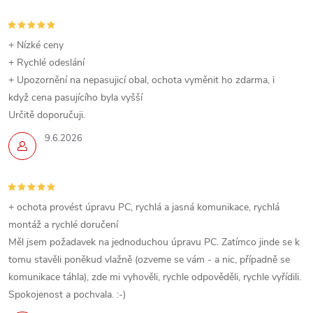
+ Nízké ceny
+ Rychlé odeslání
+ Upozornění na nepasujicí obal, ochota vyměnit ho zdarma, i
když cena pasujícího byla vyšší
Určitě doporučuji.
9.6.2026
+ ochota provést úpravu PC, rychlá a jasná komunikace, rychlá
montáž a rychlé doručení
Měl jsem požadavek na jednoduchou úpravu PC. Zatímco jinde se k
tomu stavěli poněkud vlažně (ozveme se vám - a nic, případně se
komunikace táhla), zde mi vyhověli, rychle odpověděli, rychle vyřídili.
Spokojenost a pochvala. :-)