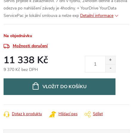
Servis přijede k zákazníkovi. 7 dní v týdnu, 24hodin denně a časová
odezva po nahlášení závady je 4hodiny. + YourDrive YourData
ServicePac je lokální smlouva a nelze exp
Detailní informace
Na objednávku
Možnosti doručení
11 338 Kč
9 370 Kč bez DPH
Měrná
cena:
VLOŽIT DO KOŠÍKU
Dotaz k produktu
Hlídací pes
Sdílet