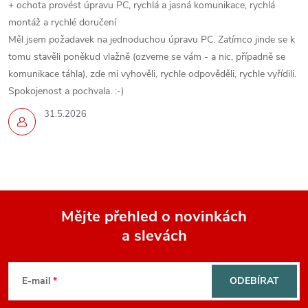
+ ochota provést úpravu PC, rychlá a jasná komunikace, rychlá
montáž a rychlé doručení
Měl jsem požadavek na jednoduchou úpravu PC. Zatímco jinde se k
tomu stavěli poněkud vlažně (ozveme se vám - a nic, případně se
komunikace táhla), zde mi vyhověli, rychle odpověděli, rychle vyřídili.
Spokojenost a pochvala. :-)
31.5.2026
Mějte přehled o novinkách
a slevách
Z
á
E-mail
ODEBÍRAT