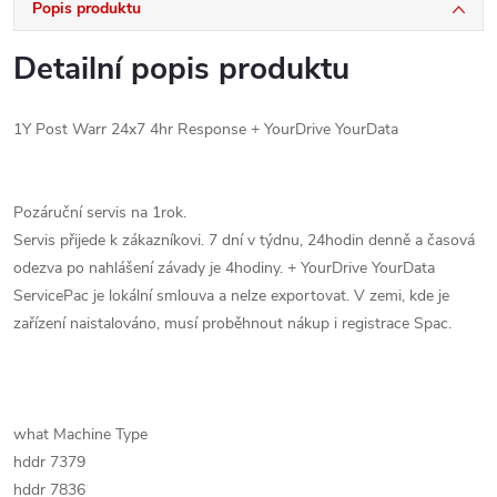
Popis produktu
Detailní popis produktu
1Y Post Warr 24x7 4hr Response + YourDrive YourData
Pozáruční servis na 1rok.
Servis přijede k zákazníkovi. 7 dní v týdnu, 24hodin denně a časová
odezva po nahlášení závady je 4hodiny. + YourDrive YourData
ServicePac je lokální smlouva a nelze exportovat. V zemi, kde je
zařízení naistalováno, musí proběhnout nákup i registrace Spac.
what Machine Type
hddr 7379
hddr 7836