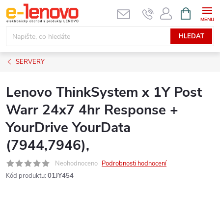
Přejít
NÁKUPNÍ
KOŠÍK
na
obsah
HLEDAT
SERVERY
Lenovo ThinkSystem x 1Y Post
Warr 24x7 4hr Response +
YourDrive YourData
(7944,7946),
Neohodnoceno
Podrobnosti hodnocení
Kód produktu:
01JY454