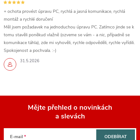
+ ochota provést úpravu PC, rychlá a jasná komunikace, rychlá
montáž a rychlé doručení
Měl jsem požadavek na jednoduchou úpravu PC. Zatímco jinde se k
tomu stavěli poněkud vlažně (ozveme se vám - a nic, případně se
komunikace táhla), zde mi vyhověli, rychle odpověděli, rychle vyřídili.
Spokojenost a pochvala. :-)
31.5.2026
Mějte přehled o novinkách
a slevách
Z
á
E-mail
ODEBÍRAT