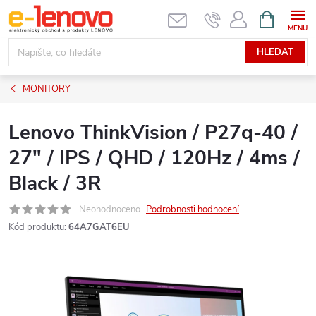
Přejít
NÁKUPNÍ
KOŠÍK
na
obsah
HLEDAT
MONITORY
Lenovo ThinkVision / P27q-40 /
27" / IPS / QHD / 120Hz / 4ms /
Black / 3R
Neohodnoceno
Podrobnosti hodnocení
Kód produktu:
64A7GAT6EU