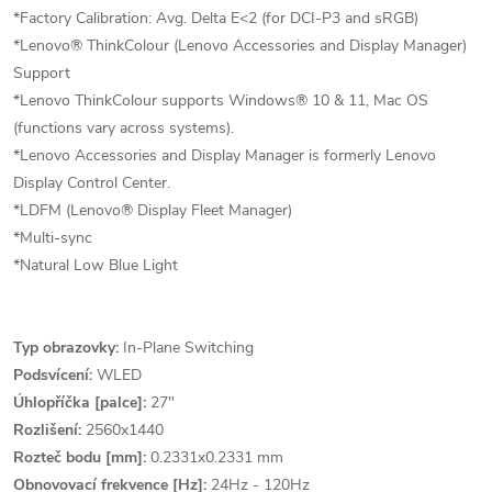
*Factory Calibration: Avg. Delta E<2 (for DCI-P3 and sRGB)
*Lenovo® ThinkColour (Lenovo Accessories and Display Manager)
Support
*Lenovo ThinkColour supports Windows® 10 & 11, Mac OS
(functions vary across systems).
*Lenovo Accessories and Display Manager is formerly Lenovo
Display Control Center.
*LDFM (Lenovo® Display Fleet Manager)
*Multi-sync
*Natural Low Blue Light
Typ obrazovky:
In-Plane Switching
Podsvícení:
WLED
Úhlopříčka [palce]:
27"
Rozlišení:
2560x1440
Rozteč bodu [mm]:
0.2331x0.2331 mm
Obnovovací frekvence [Hz]:
24Hz - 120Hz