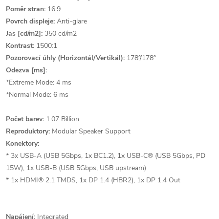
Poměr stran:
16:9
Povrch displeje:
Anti-glare
Jas [cd/m2]:
350 cd/m2
Kontrast:
1500:1
Pozorovací úhly (Horizontál/Vertikál):
178°/178°
Odezva [ms]:
*Extreme Mode: 4 ms
*Normal Mode: 6 ms
Počet barev:
1.07 Billion
Reproduktory:
Modular Speaker Support
Konektory:
* 3x USB-A (USB 5Gbps, 1x BC1.2), 1x USB-C® (USB 5Gbps, PD
15W), 1x USB-B (USB 5Gbps, USB upstream)
* 1x HDMI® 2.1 TMDS, 1x DP 1.4 (HBR2), 1x DP 1.4 Out
Napájení:
Integrated