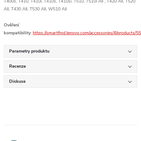
T400s, T410, T410i, T410s, T410si, T510, T510i All , T420 All, T520
All, T430 All, T530 All, W510 All
Ověření
kompatibility:
https://smartfind.lenovo.com/accessories/#/products/
Parametry produktu
Recenze
Diskuse