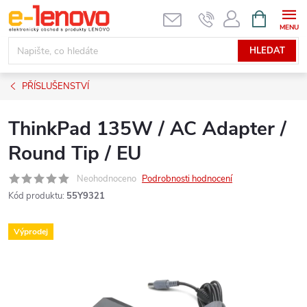
Přejít
NÁKUPNÍ
KOŠÍK
na
obsah
HLEDAT
PŘÍSLUŠENSTVÍ
ThinkPad 135W / AC Adapter /
Round Tip / EU
Neohodnoceno
Podrobnosti hodnocení
Kód produktu:
55Y9321
Výprodej