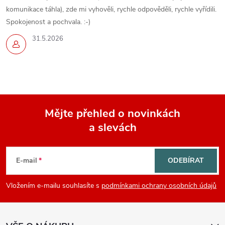
komunikace táhla), zde mi vyhověli, rychle odpověděli, rychle vyřídili.
Spokojenost a pochvala. :-)
31.5.2026
Mějte přehled o novinkách
a slevách
Z
á
E-mail
ODEBÍRAT
p
Vložením e-mailu souhlasíte s
podmínkami ochrany osobních údajů
a