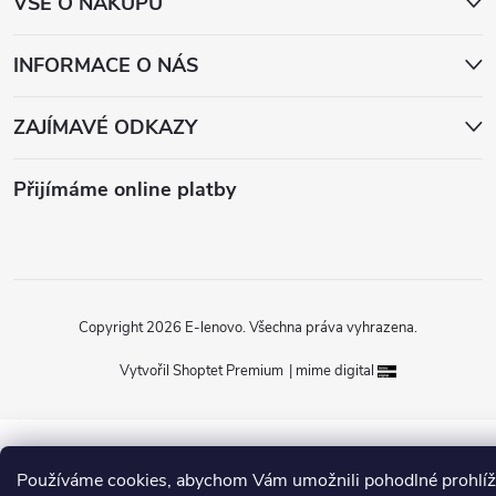
VŠE O NÁKUPU
t
í
INFORMACE O NÁS
ZAJÍMAVÉ ODKAZY
Přijímáme online platby
Copyright 2026
E-lenovo
. Všechna práva vyhrazena.
Vytvořil Shoptet Premium
|
mime digital
Používáme cookies, abychom Vám umožnili pohodlné prohlíž