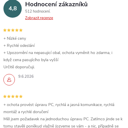
Hodnocení zákazníků
4,8
512 hodnocení
Zobrazit recenze
+ Nízké ceny
+ Rychlé odeslání
+ Upozornění na nepasujicí obal, ochota vyměnit ho zdarma, i
když cena pasujícího byla vyšší
Určitě doporučuji.
9.6.2026
+ ochota provést úpravu PC, rychlá a jasná komunikace, rychlá
montáž a rychlé doručení
Měl jsem požadavek na jednoduchou úpravu PC. Zatímco jinde se k
tomu stavěli poněkud vlažně (ozveme se vám - a nic, případně se