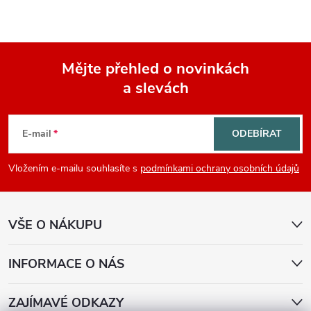
Mějte přehled o novinkách
a slevách
Z
á
E-mail
ODEBÍRAT
p
Vložením e-mailu souhlasíte s
podmínkami ochrany osobních údajů
a
VŠE O NÁKUPU
t
í
INFORMACE O NÁS
ZAJÍMAVÉ ODKAZY