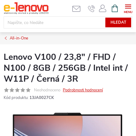
Přejít
NÁKUPNÍ
KOŠÍK
na
obsah
HLEDAT
All-in-One
Lenovo V100 / 23,8" / FHD /
N100 / 8GB / 256GB / Intel int /
W11P / Černá / 3R
Neohodnoceno
Podrobnosti hodnocení
Kód produktu:
13JA0027CK