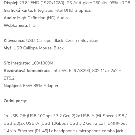
Displej:
23.8" FHD (1920x1080) IPS Anti-glare 250nits, 99% sRGB
Grafická karta:
Integrated Intel UHD Graphics
Audio:
High Definition (HD) Audio
Webkamera:
HD
Klávesnice:
USB, Calliope, Black, Czech / Slovakian
Myš:
USB Calliope Mouse, Black
Síť:
Integrated 100/1000M
Bezdrátová komunikace:
Intel Wi-Fi 6 AX203, 802.11ax 2x2 +
BT5.2
Napájení:
65W 89% Adapter
Zadní porty:
1x USB-C® (USB 10Gbps / 3.2 Gen 2)2x USB-A (Hi-Speed USB /
USB 2.0)2x USB-A (USB 10Gbps / USB 3.2 Gen 2)1x HDMI®-out
1.4b1x Ethernet (RJ-45)1x headphone / microphone combo jack