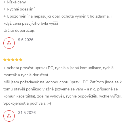
+ Nízké ceny
+ Rychlé odeslání
+ Upozornění na nepasujicí obal, ochota vyměnit ho zdarma, i
když cena pasujícího byla vyšší
Určitě doporučuji.
9.6.2026
+ ochota provést úpravu PC, rychlá a jasná komunikace, rychlá
montáž a rychlé doručení
Měl jsem požadavek na jednoduchou úpravu PC. Zatímco jinde se k
tomu stavěli poněkud vlažně (ozveme se vám - a nic, případně se
komunikace táhla), zde mi vyhověli, rychle odpověděli, rychle vyřídili.
Spokojenost a pochvala. :-)
31.5.2026