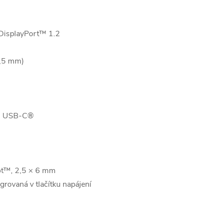
isplayPort™ 1.2
3,5 mm)
es USB-C®
lot™, 2,5 × 6 mm
grovaná v tlačítku napájení