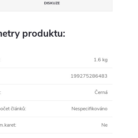
DISKUZE
etry produktu:
:
1.6 kg
199275286483
:
Černá
počet článků
:
Nespecifikováno
m.karet
:
Ne