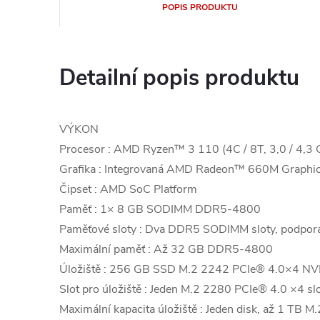
POPIS PRODUKTU
Detailní popis produktu
VÝKON
Procesor : AMD Ryzen™ 3 110 (4C / 8T, 3,0 / 4,3 
Grafika : Integrovaná AMD Radeon™ 660M Graphi
Čipset : AMD SoC Platform
Paměť : 1× 8 GB SODIMM DDR5-4800
Paměťové sloty : Dva DDR5 SODIMM sloty, podpora
Maximální paměť : Až 32 GB DDR5-4800
Úložiště : 256 GB SSD M.2 2242 PCIe® 4.0×4 N
Slot pro úložiště : Jeden M.2 2280 PCIe® 4.0 ×4 sl
Maximální kapacita úložiště : Jeden disk, až 1 TB 