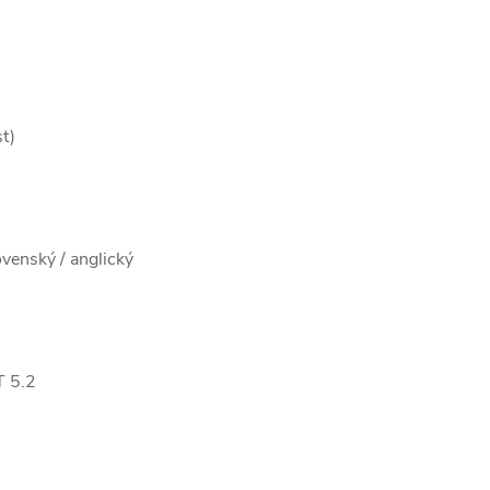
t)
venský / anglický
T 5.2