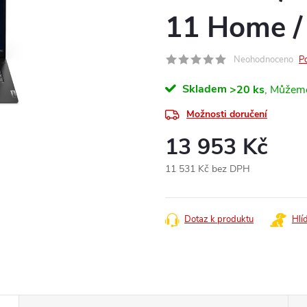
11 Home /
Neohodnoceno
P
Skladem
>20 ks
Možnosti doručení
13 953 Kč
11 531 Kč bez DPH
Měrná
cena:
Dotaz k produktu
Hlí