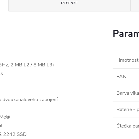
RECENZE
Param
Hmotnost
GHz, 2 MB L2 / 8 MB L3)
cs
EAN
:
Barva víka
 dvoukanálového zapojení
Baterie - 
VMe®
ot
Čtečka pa
M.2 2242 SSD