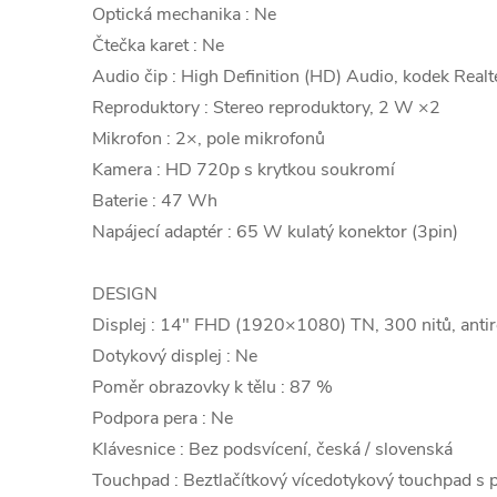
Optická mechanika : Ne
Čtečka karet : Ne
Audio čip : High Definition (HD) Audio, kodek Re
Reproduktory : Stereo reproduktory, 2 W ×2
Mikrofon : 2×, pole mikrofonů
Kamera : HD 720p s krytkou soukromí
Baterie : 47 Wh
Napájecí adaptér : 65 W kulatý konektor (3pin)
DESIGN
Displej : 14" FHD (1920×1080) TN, 300 nitů, anti
Dotykový displej : Ne
Poměr obrazovky k tělu : 87 %
Podpora pera : Ne
Klávesnice : Bez podsvícení, česká / slovenská
Touchpad : Beztlačítkový vícedotykový touchpad s