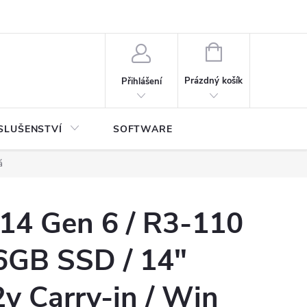
NÁKUPNÍ
KOŠÍK
Prázdný košík
Přihlášení
SLUŠENSTVÍ
SOFTWARE
á
V14 Gen 6 / R3-110
56GB SSD / 14"
y Carry-in / Win