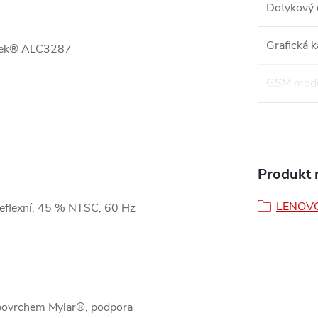
Dotykový 
Grafická k
altek® ALC3287
GSM mod
Produkt n
LENOV
reflexní, 45 % NTSC, 60 Hz
 povrchem Mylar®, podpora