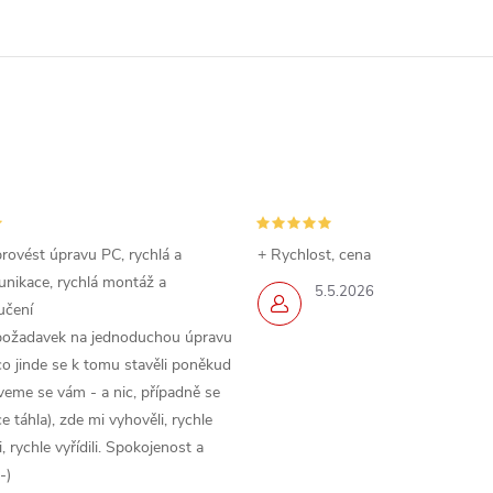
rovést úpravu PC, rychlá a
+ Rychlost, cena
nikace, rychlá montáž a
5.5.2026
učení
požadavek na jednoduchou úpravu
o jinde se k tomu stavěli poněkud
veme se vám - a nic, případně se
 táhla), zde mi vyhověli, rychle
 rychle vyřídili. Spokojenost a
-)