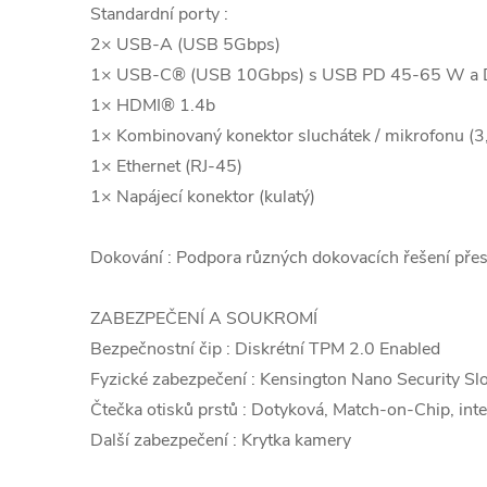
Standardní porty :
2× USB-A (USB 5Gbps)
1× USB-C® (USB 10Gbps) s USB PD 45-65 W a D
1× HDMI® 1.4b
1× Kombinovaný konektor sluchátek / mikrofonu (
1× Ethernet (RJ-45)
1× Napájecí konektor (kulatý)
Dokování : Podpora různých dokovacích řešení př
ZABEZPEČENÍ A SOUKROMÍ
Bezpečnostní čip : Diskrétní TPM 2.0 Enabled
Fyzické zabezpečení : Kensington Nano Security S
Čtečka otisků prstů : Dotyková, Match-on-Chip, inte
Další zabezpečení : Krytka kamery