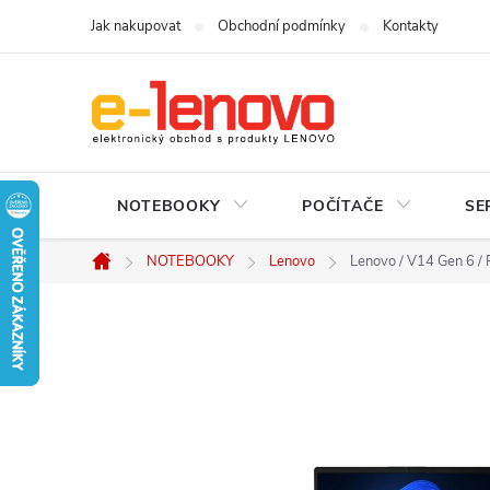
Přejít
Jak nakupovat
Obchodní podmínky
Kontakty
na
obsah
NOTEBOOKY
POČÍTAČE
SE
NOTEBOOKY
Lenovo
Lenovo / V14 Gen 6 /
Domů