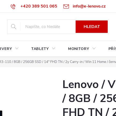
+420 389 501 065
info@e-lenovo.cz
HLEDAT
RVERY
TABLETY
MONITORY
PŘÍ
 R3-110 / 8GB / 256GB SSD / 14" FHD TN / 2y Carry-in / Win 11 Home / čern
Lenovo / 
/ 8GB / 2
FHD TN / 2