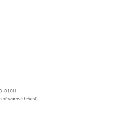
STD-810H
(softwarové řešení)