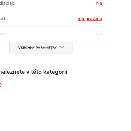
displej
:
Ne
arta
:
integrovaná
em
:
Ne
VŠECHNY PARAMETRY
aleznete v této kategorii
O