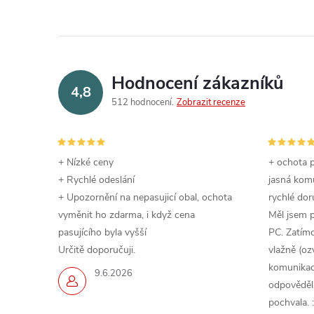
Hodnocení zákazníků
4,8
512 hodnocení
Zobrazit recenze
+ Nízké ceny
+ ochota p
+ Rychlé odeslání
jasná komu
+ Upozornění na nepasujicí obal, ochota
rychlé dor
vyměnit ho zdarma, i když cena
Měl jsem 
pasujícího byla vyšší
PC. Zatímc
Určitě doporučuji.
vlažně (oz
komunikace
9.6.2026
odpověděli,
pochvala. :