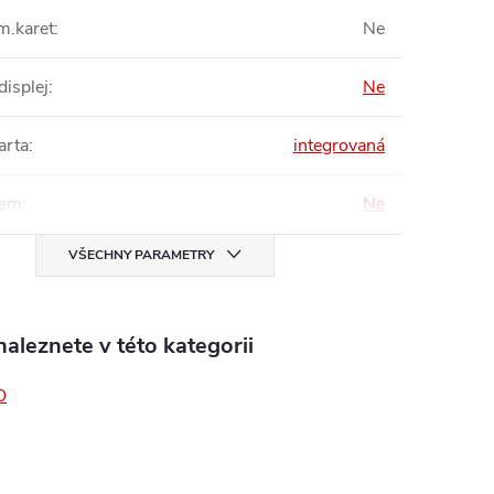
m.karet
:
Ne
displej
:
Ne
arta
:
integrovaná
em
:
Ne
VŠECHNY PARAMETRY
aleznete v této kategorii
O