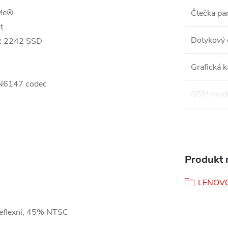
VMe®
Čtečka pa
t
Dotykový 
M.2 2242 SSD
Grafická k
 SN6147 codec
GSM mod
Produkt n
LENOV
reflexní, 45% NTSC