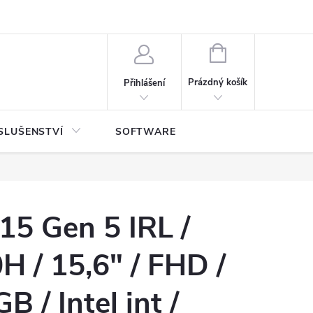
NÁKUPNÍ
KOŠÍK
Prázdný košík
Přihlášení
SLUŠENSTVÍ
SOFTWARE
15 Gen 5 IRL /
H / 15,6" / FHD /
 / Intel int /