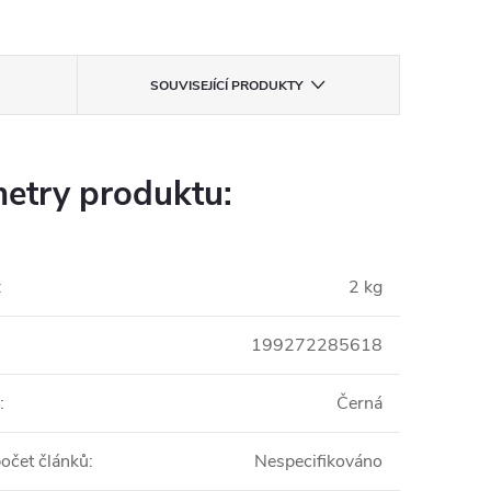
SOUVISEJÍCÍ PRODUKTY
etry produktu:
:
2 kg
199272285618
:
Černá
počet článků
:
Nespecifikováno