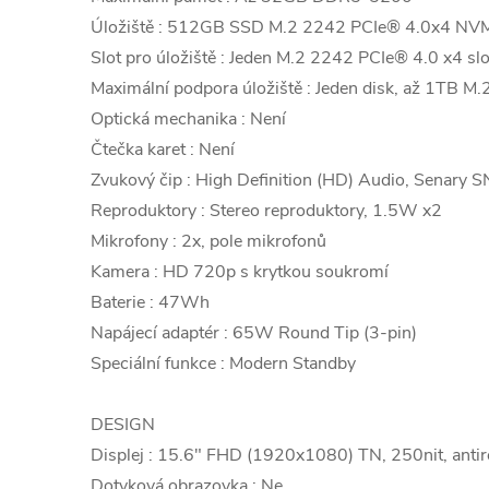
Úložiště : 512GB SSD M.2 2242 PCIe® 4.0x4 N
Slot pro úložiště : Jeden M.2 2242 PCIe® 4.0 x4 slo
Maximální podpora úložiště : Jeden disk, až 1TB 
Optická mechanika : Není
Čtečka karet : Není
Zvukový čip : High Definition (HD) Audio, Senary
Reproduktory : Stereo reproduktory, 1.5W x2
Mikrofony : 2x, pole mikrofonů
Kamera : HD 720p s krytkou soukromí
Baterie : 47Wh
Napájecí adaptér : 65W Round Tip (3-pin)
Speciální funkce : Modern Standby
DESIGN
Displej : 15.6" FHD (1920x1080) TN, 250nit, anti
Dotyková obrazovka : Ne