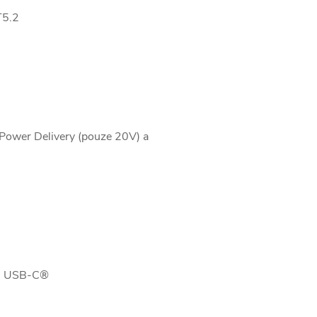
T5.2
ower Delivery (pouze 20V) a
es USB-C®