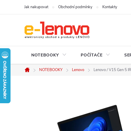
Přejít
Jak nakupovat
Obchodní podmínky
Kontakty
na
obsah
NOTEBOOKY
POČÍTAČE
SE
NOTEBOOKY
Lenovo
Lenovo / V15 Gen 5 IRL
Domů