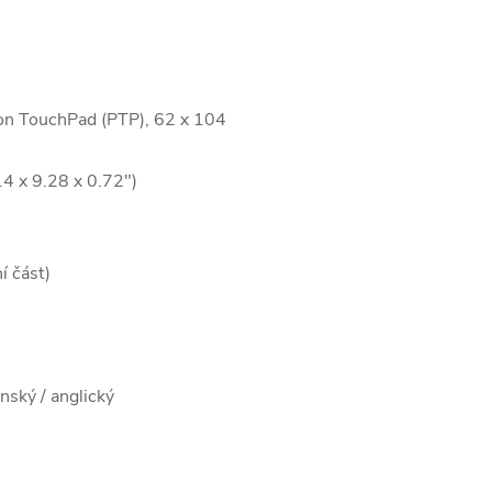
sion TouchPad (PTP), 62 x 104
4 x 9.28 x 0.72")
í část)
ský / anglický