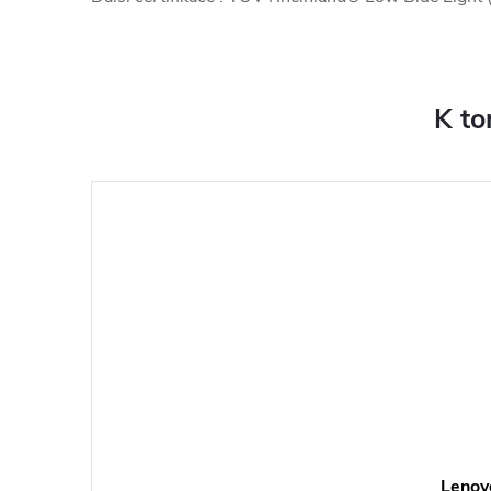
K to
Lenov