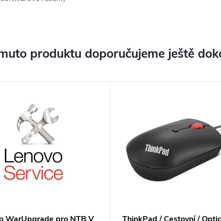
muto produktu doporučujeme ještě dok
o WarUpgrade pro NTB V
ThinkPad / Cestovní / Optic