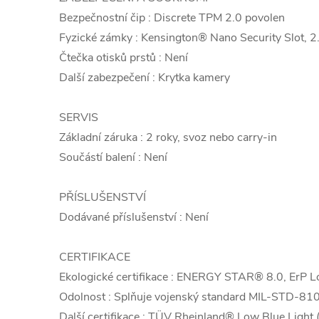
Bezpečnostní čip : Discrete TPM 2.0 povolen
Fyzické zámky : Kensington® Nano Security Slot, 
Čtečka otisků prstů : Není
Další zabezpečení : Krytka kamery
SERVIS
Základní záruka : 2 roky, svoz nebo carry-in
Součástí balení : Není
PŘÍSLUŠENSTVÍ
Dodávané příslušenství : Není
CERTIFIKACE
Ekologické certifikace : ENERGY STAR® 8.0, ErP L
Odolnost : Splňuje vojenský standard MIL-STD-81
Další certifikace : TÜV Rheinland® Low Blue Light 