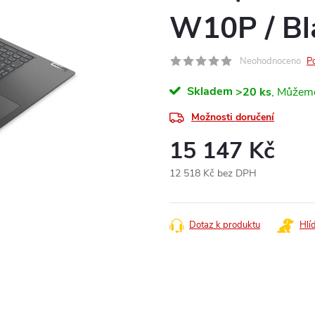
W10P / Bl
Neohodnoceno
P
Skladem
>20 ks
Možnosti doručení
15 147 Kč
12 518 Kč bez DPH
Měrná
cena:
Dotaz k produktu
Hlí