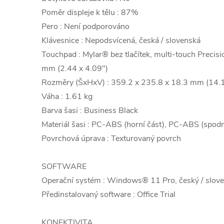
Poměr displeje k tělu : 87%
Pero : Není podporováno
Klávesnice : Nepodsvícená, česká / slovenská
Touchpad : Mylar® bez tlačítek, multi-touch Preci
mm (2.44 x 4.09")
Rozměry (ŠxHxV) : 359.2 x 235.8 x 18.3 mm (14.1
Váha : 1.61 kg
Barva šasi : Business Black
Materiál šasi : PC-ABS (horní část), PC-ABS (spodn
Povrchová úprava : Texturovaný povrch
SOFTWARE
Operační systém : Windows® 11 Pro, český / sloven
Předinstalovaný software : Office Trial
KONEKTIVITA