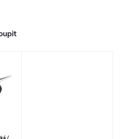
oupit
ká /