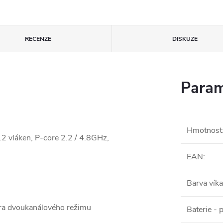
RECENZE
DISKUZE
Param
Hmotnost
12 vláken, P-core 2.2 / 4.8GHz,
EAN
:
Barva víka
ra dvoukanálového režimu
Baterie - 