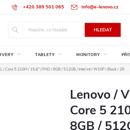
+420 389 501 065
info@e-lenovo.cz
HLEDAT
RVERY
TABLETY
MONITORY
PŘÍ
 / Core 5 210H / 15,6" / FHD / 8GB / 512GB / Intel int / W10P / Black / 2R
Lenovo / V
Core 5 210
8GB / 512GB