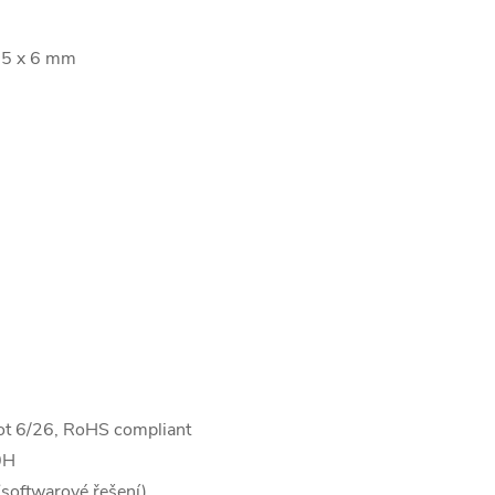
2.5 x 6 mm
ot 6/26, RoHS compliant
0H
(softwarové řešení)