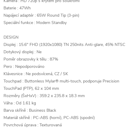
Kamera : HD 720p s krytem pro soukromí
Baterie : 47Wh
Napájecí adaptér : 65W Round Tip (3-pin)
Speciální funkce : Modern Standby
DESIGN
Displej : 15.6" FHD (1920x1080) TN 250nits Anti-glare, 45% NTSC
Dotykový displej : Ne
Poměr obrazovky k tělu : 87%
Pero : Nepodporováno
Klávesnice : Ne podsvícená, CZ / SK
Touchpad : Buttonless Mylar® multi-touch, podporuje Precision
TouchPad (PTP), 62 x 104 mm
Rozměry (ŠxHxV) : 359.2 x 235.8 x 18.3 mm
Váha : Od 1.61 kg
Barva skříně : Business Black
Materiál skříně : PC-ABS (horní), PC-ABS (spodní)
Povrchová úprava : Texturovaná