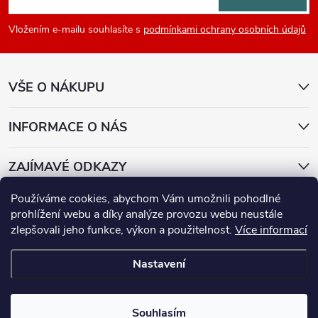
p
Vložením e-mailu souhlasíte s
podmínkami ochrany osobních údajů
a
VŠE O NÁKUPU
t
í
INFORMACE O NÁS
ZAJÍMAVÉ ODKAZY
Používáme cookies, abychom Vám umožnili pohodlné
Přijímáme online platby
prohlížení webu a díky analýze provozu webu neustále
zlepšovali jeho funkce, výkon a použitelnost.
Více informací
Nastavení
Copyright 2026
E-lenovo
. Všechna práva vyhrazena.
Souhlasím