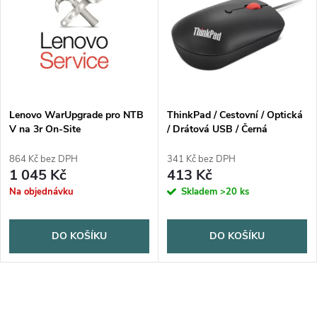
Lenovo WarUpgrade pro NTB
ThinkPad / Cestovní / Optická
V na 3r On-Site
/ Drátová USB / Černá
864 Kč bez DPH
341 Kč bez DPH
1 045 Kč
413 Kč
Na objednávku
Skladem
>20 ks
DO KOŠÍKU
DO KOŠÍKU