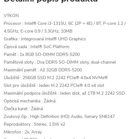
VÝKON
Procesor : Intel® Core i3-1315U, 6C (2P + 4E) / 8T, P-core 1.2 /
4.5GHz, E-core 0.9 / 3.3GHz, 10MB
Grafika : Integrovaná Intel® UHD Graphics
Čipová sada : Intel® SoC Platform
Paměť : 1x 8GB SO-DIMM DDR5-5200
Paměťové sloty : Dva DDR5 SO-DIMM sloty, dual-channel
Maximální paměť : Až 32GB DDR5-5200
Úložiště : 256GB SSD M.2 2242 PCIe® 4.0x4 NVMe®
Slot pro úložiště : Jeden M.2 2242 PCIe® 4.0 x4 slot
Maximální podpora úložiště : Jeden disk, až 1TB M.2 2242 SSD
Optická mechanika : Žádná
Čtečka karet : Žádná
Zvukový čip : High Definition (HD) Audio, Senary SN6147
Reproduktory : Stereo, 1.5W x2
Mikrofon : 2x, Array