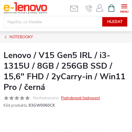
Přejít
NÁKUPNÍ
KOŠÍK
na
obsah
HLEDAT
NOTEBOOKY
Lenovo / V15 Gen5 IRL / i3-
1315U / 8GB / 256GB SSD /
15,6" FHD / 2yCarry-in / Win11
Pro / černá
Neohodnoceno
Podrobnosti hodnocení
Kód produktu:
83GW0060CK