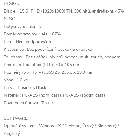
DESIGN
Displej : 15.6" FHD (1920x1080) TN, 300 nitů, antireflexní, 45%
NTSC
Dotykový displej : Ne
Poměr obrazovky k tělu : 87%
Pero : Není podporováno
Klávesnice : Bez podsvícení, Česká / Slovenská
Touchpad : Bez tlačítek, Mylar® povrch, multi-touch, podpora
Precision TouchPad (PTP), 70 x 105 mm
Rozměry (Š x H x V) : 359.2 x 235.8 x 19.9 mm
Váha : 1.6 kg
Barva : Business Black
Materiál : PC-ABS (horní část), PC-ABS (spodní část)
Povrchová úprava : Textura
SOFTWARE
Operační systém : Windows® 11 Home, Český / Slovenský /
Anglický