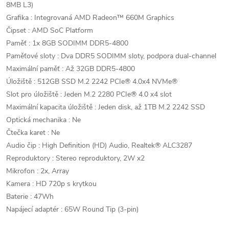
8MB L3)
Grafika : Integrovaná AMD Radeon™ 660M Graphics
Čipset : AMD SoC Platform
Paměť : 1x 8GB SODIMM DDR5-4800
Paměťové sloty : Dva DDR5 SODIMM sloty, podpora dual-channel
Maximální paměť : Až 32GB DDR5-4800
Úložiště : 512GB SSD M.2 2242 PCIe® 4.0x4 NVMe®
Slot pro úložiště : Jeden M.2 2280 PCIe® 4.0 x4 slot
Maximální kapacita úložiště : Jeden disk, až 1TB M.2 2242 SSD
Optická mechanika : Ne
Čtečka karet : Ne
Audio čip : High Definition (HD) Audio, Realtek® ALC3287
Reproduktory : Stereo reproduktory, 2W x2
Mikrofon : 2x, Array
Kamera : HD 720p s krytkou
Baterie : 47Wh
Napájecí adaptér : 65W Round Tip (3-pin)