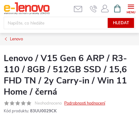
Přejít
NÁKUPNÍ
KOŠÍK
na
obsah
HLEDAT
Lenovo
Lenovo / V15 Gen 6 ARP / R3-
110 / 8GB / 512GB SSD / 15,6
FHD TN / 2y Carry-in / Win 11
Home / černá
Neohodnoceno
Podrobnosti hodnocení
Kód produktu:
83UU0029CK