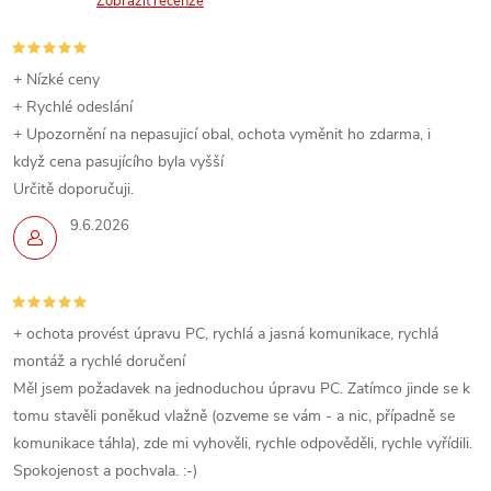
Zobrazit recenze
+ Nízké ceny
+ Rychlé odeslání
+ Upozornění na nepasujicí obal, ochota vyměnit ho zdarma, i
když cena pasujícího byla vyšší
Určitě doporučuji.
9.6.2026
+ ochota provést úpravu PC, rychlá a jasná komunikace, rychlá
montáž a rychlé doručení
Měl jsem požadavek na jednoduchou úpravu PC. Zatímco jinde se k
tomu stavěli poněkud vlažně (ozveme se vám - a nic, případně se
komunikace táhla), zde mi vyhověli, rychle odpověděli, rychle vyřídili.
Spokojenost a pochvala. :-)