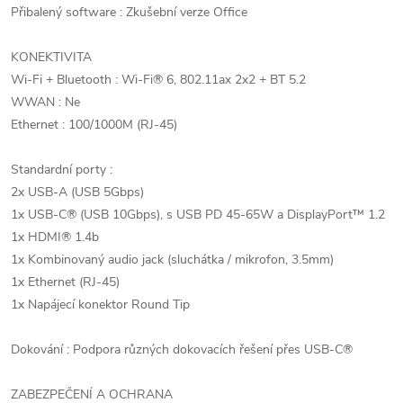
Přibalený software : Zkušební verze Office
KONEKTIVITA
Wi-Fi + Bluetooth : Wi-Fi® 6, 802.11ax 2x2 + BT 5.2
WWAN : Ne
Ethernet : 100/1000M (RJ-45)
Standardní porty :
2x USB-A (USB 5Gbps)
1x USB-C® (USB 10Gbps), s USB PD 45-65W a DisplayPort™ 1.2
1x HDMI® 1.4b
1x Kombinovaný audio jack (sluchátka / mikrofon, 3.5mm)
1x Ethernet (RJ-45)
1x Napájecí konektor Round Tip
Dokování : Podpora různých dokovacích řešení přes USB-C®
ZABEZPEČENÍ A OCHRANA