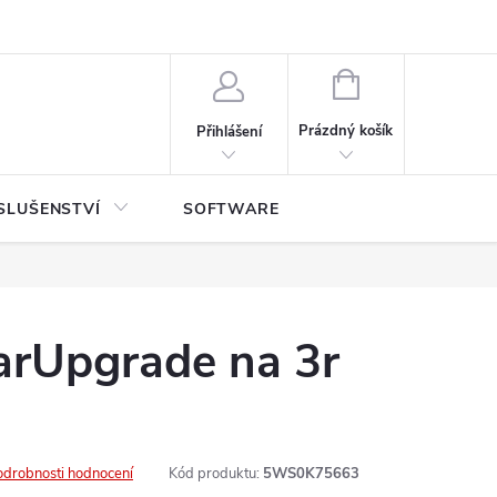
NÁKUPNÍ
KOŠÍK
Prázdný košík
Přihlášení
SLUŠENSTVÍ
SOFTWARE
rUpgrade na 3r
odrobnosti hodnocení
Kód produktu:
5WS0K75663