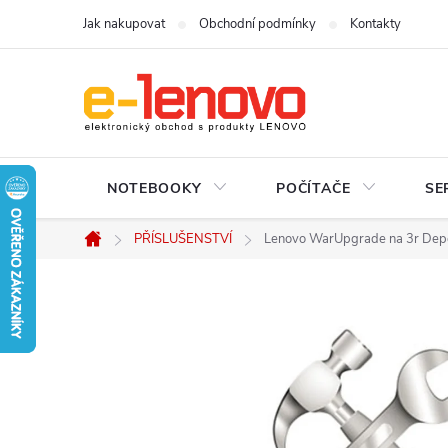
Přejít
Jak nakupovat
Obchodní podmínky
Kontakty
na
obsah
NOTEBOOKY
POČÍTAČE
SE
PŘÍSLUŠENSTVÍ
Lenovo WarUpgrade na 3r Dep
Domů