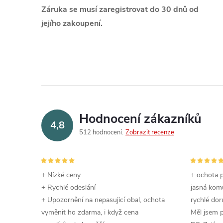
Záruka se musí zaregistrovat do 30 dnů od
jejího zakoupení.
Hodnocení zákazníků
4,8
512 hodnocení
Zobrazit recenze
+ Nízké ceny
+ ochota p
+ Rychlé odeslání
jasná komu
+ Upozornění na nepasujicí obal, ochota
rychlé dor
vyměnit ho zdarma, i když cena
Měl jsem 