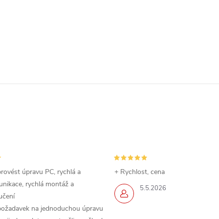
rovést úpravu PC, rychlá a
+ Rychlost, cena
nikace, rychlá montáž a
5.5.2026
učení
požadavek na jednoduchou úpravu