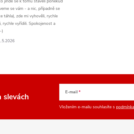
o jinde se k tomu stavěli poněkud
veme se vám - a nic, případně se
 táhla), zde mi vyhověli, rychle
 rychle vyřídili. Spokojenost a
-)
1.5.2026
E-mail
a slevách
Vložením e-mailu souhlasíte s
podmínka