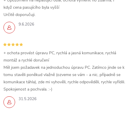
+ Upozornění na nepasujicí obal, ochota vyměnit ho zdarma, i
když cena pasujícího byla vyšší
Určitě doporučuji.
9.6.2026
+ ochota provést úpravu PC, rychlá a jasná komunikace, rychlá
montáž a rychlé doručení
Měl jsem požadavek na jednoduchou úpravu PC. Zatímco jinde se k
tomu stavěli poněkud vlažně (ozveme se vám - a nic, případně se
komunikace táhla), zde mi vyhověli, rychle odpověděli, rychle vyřídili.
Spokojenost a pochvala. :-)
31.5.2026