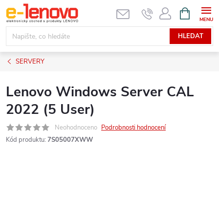
Přejít
NÁKUPNÍ
KOŠÍK
na
obsah
HLEDAT
SERVERY
Lenovo Windows Server CAL
2022 (5 User)
Neohodnoceno
Podrobnosti hodnocení
Kód produktu:
7S05007XWW