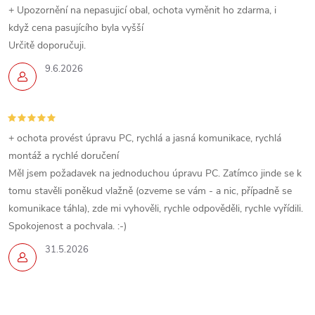
+ Upozornění na nepasujicí obal, ochota vyměnit ho zdarma, i
když cena pasujícího byla vyšší
Určitě doporučuji.
9.6.2026
+ ochota provést úpravu PC, rychlá a jasná komunikace, rychlá
montáž a rychlé doručení
Měl jsem požadavek na jednoduchou úpravu PC. Zatímco jinde se k
tomu stavěli poněkud vlažně (ozveme se vám - a nic, případně se
komunikace táhla), zde mi vyhověli, rychle odpověděli, rychle vyřídili.
Spokojenost a pochvala. :-)
31.5.2026