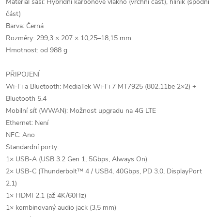
Materiál šasi: Hybridní karbonové vlákno (vrchní část), hliník (spodní
část)
Barva: Černá
Rozměry: 299,3 × 207 × 10,25–18,15 mm
Hmotnost: od 988 g
PŘIPOJENÍ
Wi-Fi a Bluetooth: MediaTek Wi-Fi 7 MT7925 (802.11be 2×2) +
Bluetooth 5.4
Mobilní síť (WWAN): Možnost upgradu na 4G LTE
Ethernet: Není
NFC: Ano
Standardní porty:
1× USB-A (USB 3.2 Gen 1, 5Gbps, Always On)
2× USB-C (Thunderbolt™ 4 / USB4, 40Gbps, PD 3.0, DisplayPort
2.1)
1× HDMI 2.1 (až 4K/60Hz)
1× kombinovaný audio jack (3,5 mm)