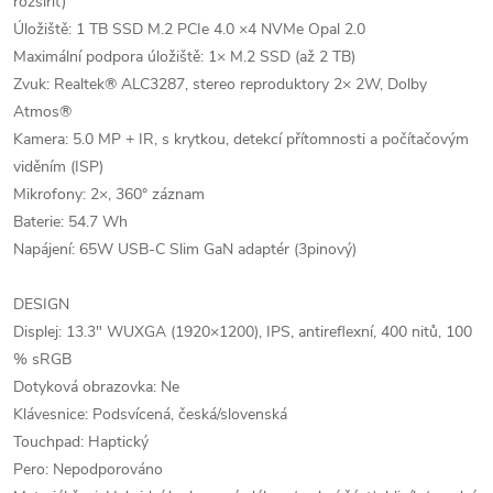
rozšířit)
Úložiště: 1 TB SSD M.2 PCIe 4.0 ×4 NVMe Opal 2.0
Maximální podpora úložiště: 1× M.2 SSD (až 2 TB)
Zvuk: Realtek® ALC3287, stereo reproduktory 2× 2W, Dolby
Atmos®
Kamera: 5.0 MP + IR, s krytkou, detekcí přítomnosti a počítačovým
viděním (ISP)
Mikrofony: 2×, 360° záznam
Baterie: 54.7 Wh
Napájení: 65W USB-C Slim GaN adaptér (3pinový)
DESIGN
Displej: 13.3" WUXGA (1920×1200), IPS, antireflexní, 400 nitů, 100
% sRGB
Dotyková obrazovka: Ne
Klávesnice: Podsvícená, česká/slovenská
Touchpad: Haptický
Pero: Nepodporováno