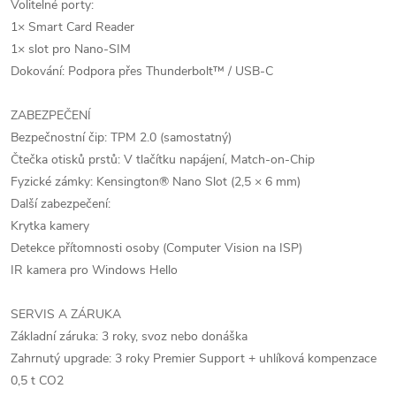
Volitelné porty:
1× Smart Card Reader
1× slot pro Nano-SIM
Dokování: Podpora přes Thunderbolt™ / USB-C
ZABEZPEČENÍ
Bezpečnostní čip: TPM 2.0 (samostatný)
Čtečka otisků prstů: V tlačítku napájení, Match-on-Chip
Fyzické zámky: Kensington® Nano Slot (2,5 × 6 mm)
Další zabezpečení:
Krytka kamery
Detekce přítomnosti osoby (Computer Vision na ISP)
IR kamera pro Windows Hello
SERVIS A ZÁRUKA
Základní záruka: 3 roky, svoz nebo donáška
Zahrnutý upgrade: 3 roky Premier Support + uhlíková kompenzace
0,5 t CO2