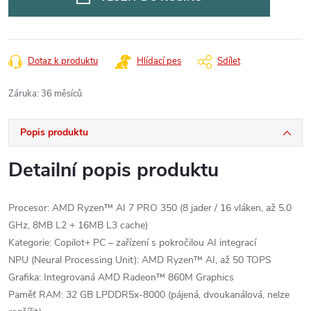
Dotaz k produktu
Hlídací pes
Sdílet
Záruka
:
36 měsíců
Popis produktu
Detailní popis produktu
Procesor: AMD Ryzen™ AI 7 PRO 350 (8 jader / 16 vláken, až 5.0
GHz, 8MB L2 + 16MB L3 cache)
Kategorie: Copilot+ PC – zařízení s pokročilou AI integrací
NPU (Neural Processing Unit): AMD Ryzen™ AI, až 50 TOPS
Grafika: Integrovaná AMD Radeon™ 860M Graphics
Paměť RAM: 32 GB LPDDR5x-8000 (pájená, dvoukanálová, nelze