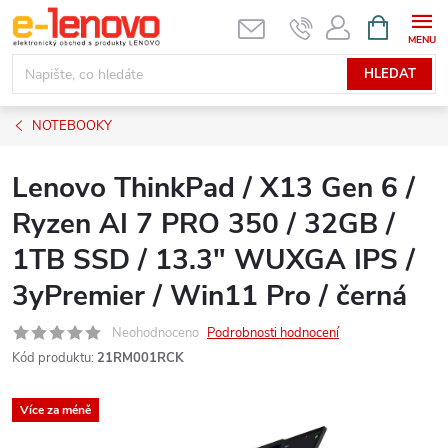
Přejít
NÁKUPNÍ
KOŠÍK
na
obsah
HLEDAT
NOTEBOOKY
Lenovo ThinkPad / X13 Gen 6 /
Ryzen AI 7 PRO 350 / 32GB /
1TB SSD / 13.3" WUXGA IPS /
3yPremier / Win11 Pro / černá
Neohodnoceno
Podrobnosti hodnocení
Kód produktu:
21RM001RCK
Více za méně