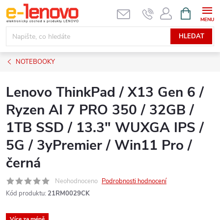
Přejít
NÁKUPNÍ
KOŠÍK
na
obsah
HLEDAT
NOTEBOOKY
Lenovo ThinkPad / X13 Gen 6 /
Ryzen AI 7 PRO 350 / 32GB /
1TB SSD / 13.3" WUXGA IPS /
5G / 3yPremier / Win11 Pro /
černá
Neohodnoceno
Podrobnosti hodnocení
Kód produktu:
21RM0029CK
Více za méně