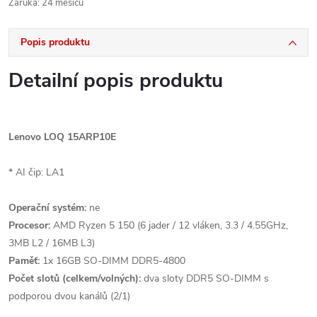
Záruka
:
24 měsíců
Popis produktu
Detailní popis produktu
Lenovo LOQ 15ARP10E
* AI čip: LA1
Operační systém:
ne
Procesor:
AMD Ryzen 5 150 (6 jader / 12 vláken, 3.3 / 4.55GHz,
3MB L2 / 16MB L3)
Paměť:
1x 16GB SO-DIMM DDR5-4800
Počet slotů (celkem/volných):
dva sloty DDR5 SO-DIMM s
podporou dvou kanálů (2/1)