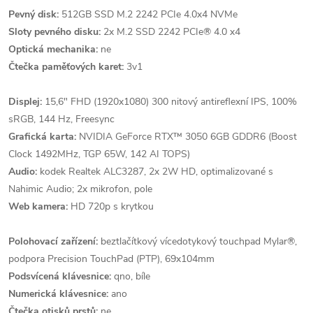
Pevný disk:
512GB SSD M.2 2242 PCIe 4.0x4 NVMe
Sloty pevného disku:
2x M.2 SSD 2242 PCIe® 4.0 x4
Optická mechanika:
ne
Čtečka paměťových karet:
3v1
Displej:
15,6" FHD (1920x1080) 300 nitový antireflexní IPS, 100%
sRGB, 144 Hz, Freesync
Grafická karta:
NVIDIA GeForce RTX™ 3050 6GB GDDR6 (Boost
Clock 1492MHz, TGP 65W, 142 AI TOPS)
Audio:
kodek Realtek ALC3287, 2x 2W HD, optimalizované s
Nahimic Audio; 2x mikrofon, pole
Web kamera:
HD 720p s krytkou
Polohovací zařízení:
beztlačítkový vícedotykový touchpad Mylar®,
podpora Precision TouchPad (PTP), 69x104mm
Podsvícená klávesnice:
qno, bíle
Numerická klávesnice:
ano
Čtečka otisků prstů:
ne