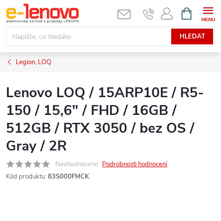
Přejít
NÁKUPNÍ
KOŠÍK
na
obsah
HLEDAT
Legion, LOQ
Lenovo LOQ / 15ARP10E / R5-
150 / 15,6" / FHD / 16GB /
512GB / RTX 3050 / bez OS /
Gray / 2R
Neohodnoceno
Podrobnosti hodnocení
Kód produktu:
83S000FMCK