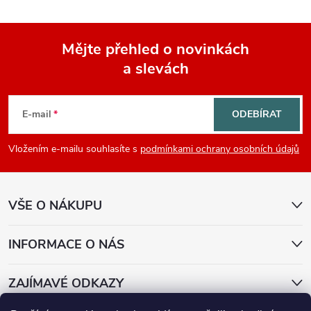
Mějte přehled o novinkách
a slevách
Z
á
E-mail
ODEBÍRAT
p
Vložením e-mailu souhlasíte s
podmínkami ochrany osobních údajů
a
VŠE O NÁKUPU
t
í
INFORMACE O NÁS
ZAJÍMAVÉ ODKAZY