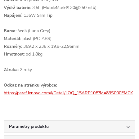
Výdrž baterie:
3,5h (MobileMark® 30@250 nitů)
Napájení:
135W Slim Tip
Barva:
šedá (Luna Grey)
Materiál:
plast (PC-ABS)
Rozměry:
359,2 x 236 x 19,9-22,95mm
Hmotnost:
od 1,8kg
Záruka:
2 roky
Odkaz na stránku výrobce:
https://psref.lenovo.com/l/Detail/LOQ_15ARP10E?M=83S000FMCK
Parametry produktu