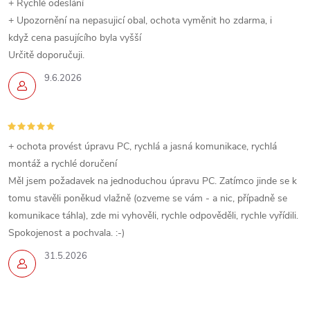
+ Rychlé odeslání
+ Upozornění na nepasujicí obal, ochota vyměnit ho zdarma, i
když cena pasujícího byla vyšší
Určitě doporučuji.
9.6.2026
+ ochota provést úpravu PC, rychlá a jasná komunikace, rychlá
montáž a rychlé doručení
Měl jsem požadavek na jednoduchou úpravu PC. Zatímco jinde se k
tomu stavěli poněkud vlažně (ozveme se vám - a nic, případně se
komunikace táhla), zde mi vyhověli, rychle odpověděli, rychle vyřídili.
Spokojenost a pochvala. :-)
31.5.2026