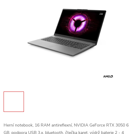
Herní notebook, 16 RAM antireflexní, NVIDIA GeForce RTX 3050 6
GB, podpora USB 3.x, bluetooth, čtečka karet, výdrž baterie 2 - 4