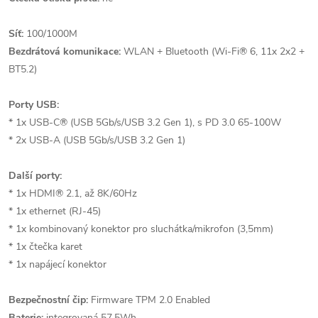
Síť:
100/1000M
Bezdrátová komunikace:
WLAN + Bluetooth (Wi-Fi® 6, 11x 2x2 +
BT5.2)
Porty USB:
* 1x USB-C® (USB 5Gb/s/USB 3.2 Gen 1), s PD 3.0 65-100W
* 2x USB-A (USB 5Gb/s/USB 3.2 Gen 1)
Další porty:
* 1x HDMI® 2.1, až 8K/60Hz
* 1x ethernet (RJ-45)
* 1x kombinovaný konektor pro sluchátka/mikrofon (3,5mm)
* 1x čtečka karet
* 1x napájecí konektor
Bezpečnostní čip:
Firmware TPM 2.0 Enabled
Baterie:
integrovaná 57,5Wh