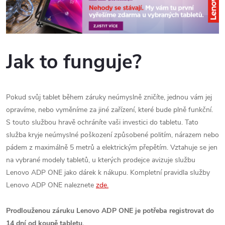
Jak to funguje?
Pokud svůj tablet během záruky neúmyslně zničíte, jednou vám jej
opravíme, nebo vyměníme za jiné zařízení, které bude plně funkční.
S touto službou hravě ochráníte vaši investici do tabletu. Tato
služba kryje neúmyslné poškození způsobené politím, nárazem nebo
pádem z maximálně 5 metrů a elektrickým přepětím. Vztahuje se jen
na vybrané modely tabletů, u kterých prodejce avizuje službu
Lenovo ADP ONE jako dárek k nákupu. Kompletní pravidla služby
Lenovo ADP ONE naleznete
zde.
Prodlouženou záruku Lenovo ADP ONE je potřeba registrovat do
14 dní od koupě tabletu.