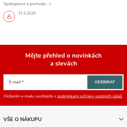
Spokojenost a pochvala. :-)
31.5.2026
Mějte přehled o novinkách
a slevách
Z
á
E-mail
ODEBÍRAT
p
Vložením e-mailu souhlasíte s
podmínkami ochrany osobních údajů
a
VŠE O NÁKUPU
t