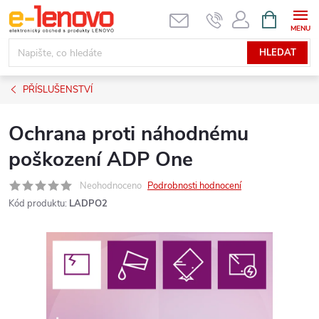
Přejít
NÁKUPNÍ
KOŠÍK
na
obsah
HLEDAT
PŘÍSLUŠENSTVÍ
Ochrana proti náhodnému
poškození ADP One
Neohodnoceno
Podrobnosti hodnocení
Kód produktu:
LADPO2