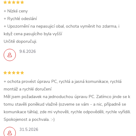
+ Nízké ceny
+ Rychlé odeslání
+ Upozornění na nepasujicí obal, ochota vyměnit ho zdarma, i
když cena pasujícího byla vyšší
Určitě doporučuji.
9.6.2026
+ ochota provést úpravu PC, rychlá a jasná komunikace, rychlá
montáž a rychlé doručení
Měl jsem požadavek na jednoduchou úpravu PC. Zatímco jinde se k
tomu stavěli poněkud vlažně (ozveme se vám - a nic, případně se
komunikace táhla), zde mi vyhověli, rychle odpověděli, rychle vyřídili.
Spokojenost a pochvala. :-)
31.5.2026