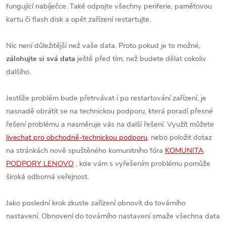
fungující nabíječce. Také odpojte všechny periferie, paměťovou
kartu či flash disk a opět zařízení restartujte.
Nic není důležitější než vaše data. Proto pokud je to možné,
zálohujte si svá data
ještě před tím, než budete dělat cokoliv
dalšího.
Jestliže problém bude přetrvávat i po restartování zařízení, je
nasnadě obrátit se na technickou podporu, která poradí přesné
řešení problému a nasměruje vás na další řešení. Využít můžete
livechat pro obchodně-technickou podporu
, nebo položit dotaz
na stránkách nově spuštěného komunitního fóra
KOMUNITA
PODPORY LENOVO
, kde vám s vyřešením problému pomůže
široká odborná veřejnost.
Jako poslední krok zkuste zařízení obnovit do továrního
nastavení. Obnovení do továrního nastavení smaže všechna data