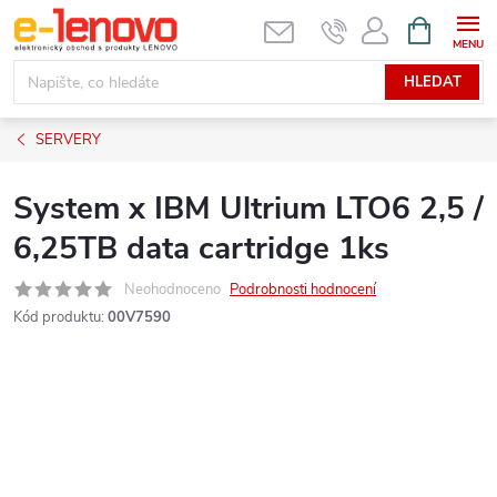
Přejít
NÁKUPNÍ
KOŠÍK
na
obsah
HLEDAT
SERVERY
System x IBM Ultrium LTO6 2,5 /
6,25TB data cartridge 1ks
Neohodnoceno
Podrobnosti hodnocení
Kód produktu:
00V7590