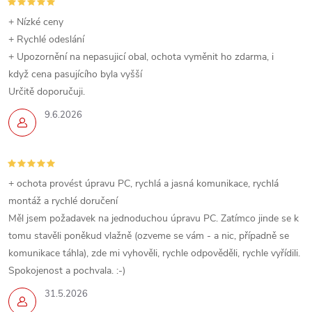
+ Nízké ceny
+ Rychlé odeslání
+ Upozornění na nepasujicí obal, ochota vyměnit ho zdarma, i
když cena pasujícího byla vyšší
Určitě doporučuji.
9.6.2026
+ ochota provést úpravu PC, rychlá a jasná komunikace, rychlá
montáž a rychlé doručení
Měl jsem požadavek na jednoduchou úpravu PC. Zatímco jinde se k
tomu stavěli poněkud vlažně (ozveme se vám - a nic, případně se
komunikace táhla), zde mi vyhověli, rychle odpověděli, rychle vyřídili.
Spokojenost a pochvala. :-)
31.5.2026