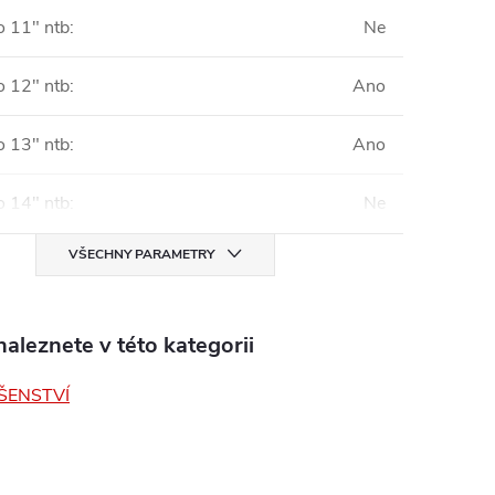
o 11" ntb
:
Ne
o 12" ntb
:
Ano
o 13" ntb
:
Ano
o 14" ntb
:
Ne
VŠECHNY PARAMETRY
aleznete v této kategorii
ŠENSTVÍ