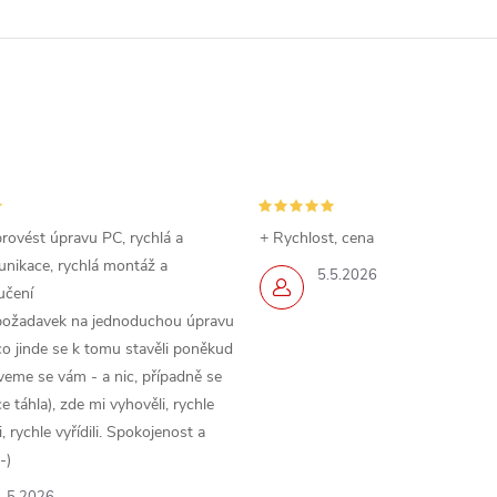
rovést úpravu PC, rychlá a
+ Rychlost, cena
nikace, rychlá montáž a
5.5.2026
učení
požadavek na jednoduchou úpravu
o jinde se k tomu stavěli poněkud
veme se vám - a nic, případně se
 táhla), zde mi vyhověli, rychle
 rychle vyřídili. Spokojenost a
-)