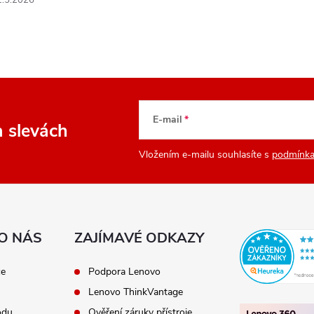
1.5.2026
E-mail
a slevách
Vložením e-mailu souhlasíte s
podmínka
O NÁS
ZAJÍMAVÉ ODKAZY
ce
Podpora Lenovo
Lenovo ThinkVantage
odu
Ověření záruky přístroje