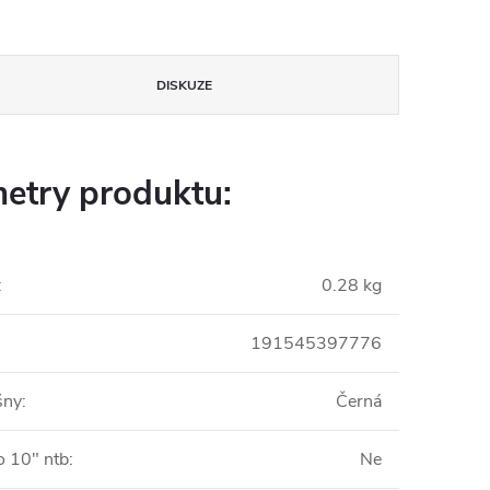
DISKUZE
etry produktu:
:
0.28 kg
191545397776
šny
:
Černá
o 10" ntb
:
Ne