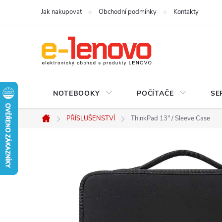
Přejít
Jak nakupovat
Obchodní podmínky
Kontakty
na
obsah
NOTEBOOKY
POČÍTAČE
SE
PŘÍSLUŠENSTVÍ
ThinkPad 13" / Sleeve Case
Domů