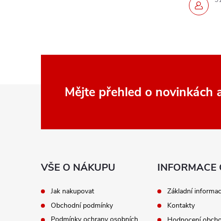
3
Z
Mějte přehled o novinkách
á
p
a
VŠE O NÁKUPU
INFORMACE 
t
Jak nakupovat
Základní informa
Obchodní podmínky
Kontakty
í
Podmínky ochrany osobních
Hodnocení obch