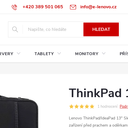
+420 389 501 065
info@e-lenovo.cz
HLEDAT
RVERY
TABLETY
MONITORY
PŘÍ
ThinkPad 1
1 hodnocení
Podr
Lenovo ThinkPad/IdeaPad 13" Slee
zařízení před prachem a oděrkami