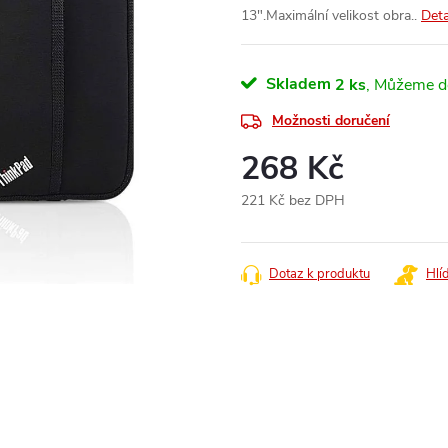
13".Maximální velikost obra..
Deta
Skladem
2 ks
Možnosti doručení
268 Kč
221 Kč bez DPH
Měrná
cena:
Dotaz k produktu
Hlí