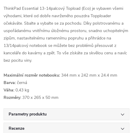
ThinkPad Essential 13-14palcový Topload (Eco) je vybaven všemi
výhodami, které od dobře navrženého pouzdra Topploader
očekáváte. Sbalte a vybalte se za pochodu. Díky polstrovanému a
uspořádanému vnitřnímu úložnému prostoru, snadno uchopitelným
zipům, nastavitelnému ramennímu popruhu a přihrádce na
13/14palcový notebook se můžete bez problémů přesouvat z
kanceláře do kavárny a zpět. To vše získáte za skvělou cenu a navíc
bez pocitu viny.
Maximální rozměr notebooku:
344 mm x 242 mm x 24.4 mm
Barva:
černá
Váha:
0,43 kg
Rozměry:
370 x 265 x 50 mm
Parametry produktu
Recenze