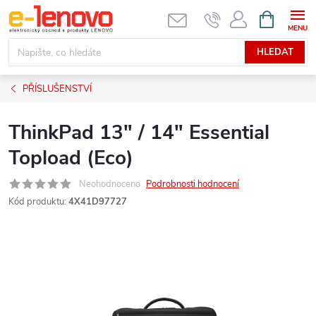
Přejít
NÁKUPNÍ
KOŠÍK
na
obsah
HLEDAT
PŘÍSLUŠENSTVÍ
ThinkPad 13" / 14" Essential
Topload (Eco)
Neohodnoceno
Podrobnosti hodnocení
Kód produktu:
4X41D97727