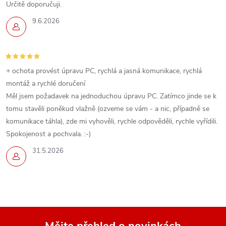
Určitě doporučuji.
9.6.2026
+ ochota provést úpravu PC, rychlá a jasná komunikace, rychlá
montáž a rychlé doručení
Měl jsem požadavek na jednoduchou úpravu PC. Zatímco jinde se k
tomu stavěli poněkud vlažně (ozveme se vám - a nic, případně se
komunikace táhla), zde mi vyhověli, rychle odpověděli, rychle vyřídili.
Spokojenost a pochvala. :-)
31.5.2026