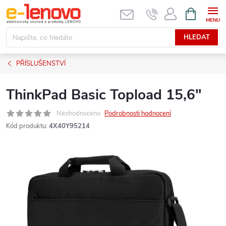
Přejít
NÁKUPNÍ
KOŠÍK
na
obsah
HLEDAT
PŘÍSLUŠENSTVÍ
ThinkPad Basic Topload 15,6"
Neohodnoceno
Podrobnosti hodnocení
Kód produktu:
4X40Y95214