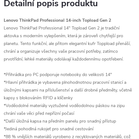
Detailní popis produktu
Lenovo ThinkPad Professional 14-inch Topload Gen 2
Lenovo ThinkPad Professional 14" Topload Gen 2 je tradiční
aktovka s moderním vylepšením, která je zároveň chytřejší pro
planetu. Tento funkční, ale přitom elegantní kufr Toppload přenáší,
chrání a organizuje všechny vaše pracovní potřeby, zatímco
prvotřídní, lehké materiály odolávají každodennímu opotřebení.
*Přihrádka pro PC podporuje notebooky do velikosti 14"
*Hlavní přihrádka je vybavena plnohodnotnou pracovní stanicí a
úložnými kapsami na příslušenství a další drobné předměty, včetně
kapsy s blokováním RFID a klíčenky
*Voděodolné materiály vyztužené voděodolnou páskou na zipu
chrání vaše věci před nepřízní počasí
*Další úložná kapsa na předním panelu pro snadný přístup
*Jediná pohodlná rukojeť pro snadné cestování
*88 % vnějších materiálů vyrobeno z recyklovaných materiálů, což