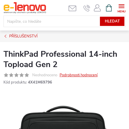
Přejít
NÁKUPNÍ
KOŠÍK
na
obsah
HLEDAT
PŘÍSLUŠENSTVÍ
ThinkPad Professional 14-inch
Topload Gen 2
Neohodnoceno
Podrobnosti hodnocení
Kód produktu:
4X41M69796