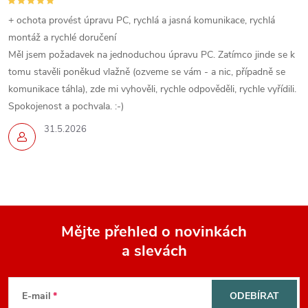
+ ochota provést úpravu PC, rychlá a jasná komunikace, rychlá
montáž a rychlé doručení
Měl jsem požadavek na jednoduchou úpravu PC. Zatímco jinde se k
tomu stavěli poněkud vlažně (ozveme se vám - a nic, případně se
komunikace táhla), zde mi vyhověli, rychle odpověděli, rychle vyřídili.
Spokojenost a pochvala. :-)
31.5.2026
Mějte přehled o novinkách
a slevách
Z
á
E-mail
ODEBÍRAT