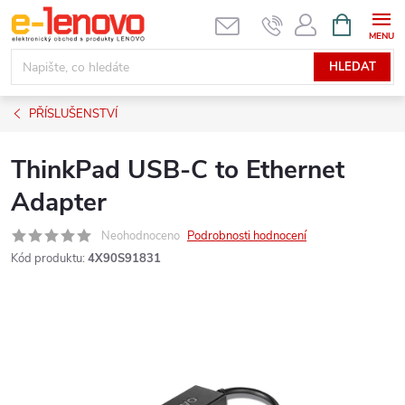
Přejít
NÁKUPNÍ
KOŠÍK
na
obsah
HLEDAT
PŘÍSLUŠENSTVÍ
ThinkPad USB-C to Ethernet
Adapter
Neohodnoceno
Podrobnosti hodnocení
Kód produktu:
4X90S91831