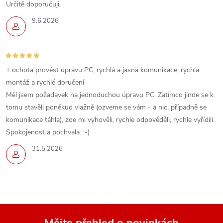
Určitě doporučuji.
9.6.2026
+ ochota provést úpravu PC, rychlá a jasná komunikace, rychlá
montáž a rychlé doručení
Měl jsem požadavek na jednoduchou úpravu PC. Zatímco jinde se k
tomu stavěli poněkud vlažně (ozveme se vám - a nic, případně se
komunikace táhla), zde mi vyhověli, rychle odpověděli, rychle vyřídili.
Spokojenost a pochvala. :-)
31.5.2026