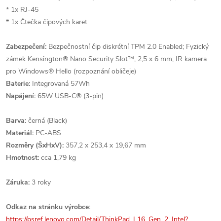
* 1x RJ-45
* 1x Čtečka čipových karet
Zabezpečení:
Bezpečnostní čip diskrétní TPM 2.0 Enabled; Fyzický
zámek Kensington® Nano Security Slot™, 2,5 x 6 mm; IR kamera
pro Windows® Hello (rozpoznání obličeje)
Baterie:
Integrovaná 57Wh
Napájení:
65W USB-C® (3-pin)
Barva:
černá (Black)
Materiál:
PC-ABS
Rozměry (ŠxHxV):
357,2 x 253,4 x 19,67 mm
Hmotnost:
cca 1,79 kg
Záruka:
3 roky
Odkaz na stránku výrobce:
https://psref.lenovo.com/Detail/ThinkPad_L16_Gen_2_Intel?