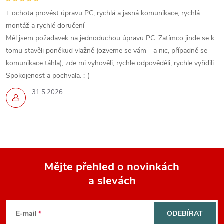
+ ochota provést úpravu PC, rychlá a jasná komunikace, rychlá
montáž a rychlé doručení
Měl jsem požadavek na jednoduchou úpravu PC. Zatímco jinde se k
tomu stavěli poněkud vlažně (ozveme se vám - a nic, případně se
komunikace táhla), zde mi vyhověli, rychle odpověděli, rychle vyřídili.
Spokojenost a pochvala. :-)
31.5.2026
Mějte přehled o novinkách
a slevách
Z
á
E-mail
ODEBÍRAT