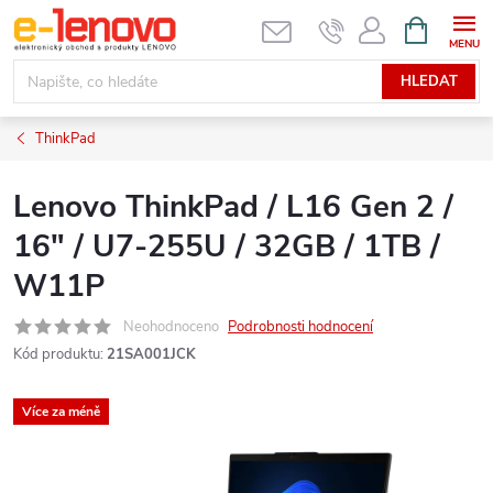
Přejít
NÁKUPNÍ
KOŠÍK
na
obsah
HLEDAT
ThinkPad
Lenovo ThinkPad / L16 Gen 2 /
16" / U7-255U / 32GB / 1TB /
W11P
Neohodnoceno
Podrobnosti hodnocení
Kód produktu:
21SA001JCK
Více za méně