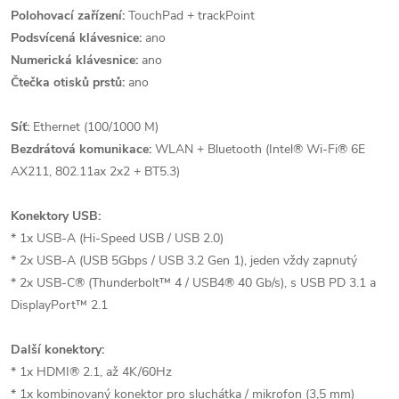
Polohovací zařízení:
TouchPad + trackPoint
Podsvícená klávesnice:
ano
Numerická klávesnice:
ano
Čtečka otisků prstů:
ano
Síť:
Ethernet (100/1000 M)
Bezdrátová komunikace:
WLAN + Bluetooth (Intel® Wi-Fi® 6E
AX211, 802.11ax 2x2 + BT5.3)
Konektory USB:
* 1x USB-A (Hi-Speed USB / USB 2.0)
* 2x USB-A (USB 5Gbps / USB 3.2 Gen 1), jeden vždy zapnutý
* 2x USB-C® (Thunderbolt™ 4 / USB4® 40 Gb/s), s USB PD 3.1 a
DisplayPort™ 2.1
Další konektory:
* 1x HDMI® 2.1, až 4K/60Hz
* 1x kombinovaný konektor pro sluchátka / mikrofon (3,5 mm)