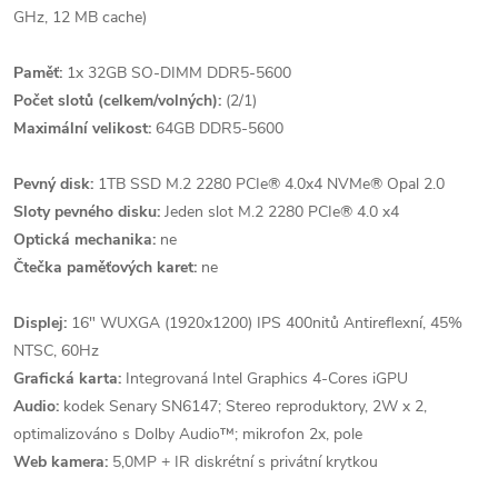
GHz, 12 MB cache)
Paměť:
1x 32GB SO-DIMM DDR5-5600
Počet slotů (celkem/volných):
(2/1)
Maximální velikost:
64GB DDR5-5600
Pevný disk:
1TB SSD M.2 2280 PCIe® 4.0x4 NVMe® Opal 2.0
Sloty pevného disku:
Jeden slot M.2 2280 PCIe® 4.0 x4
Optická mechanika:
ne
Čtečka paměťových karet:
ne
Displej:
16" WUXGA (1920x1200) IPS 400nitů Antireflexní, 45%
NTSC, 60Hz
Grafická karta:
Integrovaná Intel Graphics 4-Cores iGPU
Audio:
kodek Senary SN6147; Stereo reproduktory, 2W x 2,
optimalizováno s Dolby Audio™; mikrofon 2x, pole
Web kamera:
5,0MP + IR diskrétní s privátní krytkou