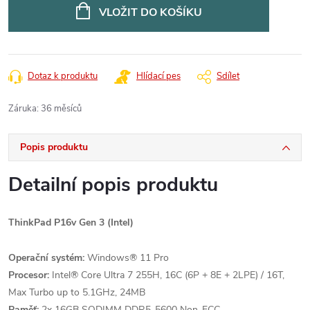
cena:
VLOŽIT DO KOŠÍKU
Dotaz k produktu
Hlídací pes
Sdílet
Záruka
:
36 měsíců
Popis produktu
Detailní popis produktu
ThinkPad P16v Gen 3 (Intel)
Operační systém:
Windows® 11 Pro
Procesor:
Intel® Core Ultra 7 255H, 16C (6P + 8E + 2LPE) / 16T,
Max Turbo up to 5.1GHz, 24MB
Paměť:
2x 16GB SODIMM DDR5-5600 Non-ECC