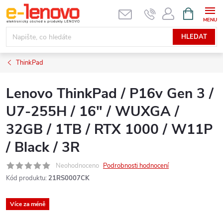
Přejít
NÁKUPNÍ
KOŠÍK
na
obsah
HLEDAT
ThinkPad
Lenovo ThinkPad / P16v Gen 3 /
U7-255H / 16" / WUXGA /
32GB / 1TB / RTX 1000 / W11P
/ Black / 3R
Neohodnoceno
Podrobnosti hodnocení
Kód produktu:
21RS0007CK
Více za méně