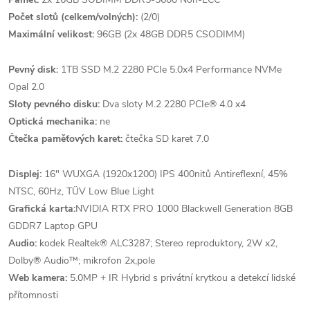
Počet slotů (celkem/volných):
(2/0)
Maximální velikost:
96GB (2x 48GB DDR5 CSODIMM)
Pevný disk:
1TB SSD M.2 2280 PCIe 5.0x4 Performance NVMe
Opal 2.0
Sloty pevného disku:
Dva sloty M.2 2280 PCIe® 4.0 x4
Optická mechanika:
ne
Čtečka paměťových karet:
čtečka SD karet 7.0
Displej:
16" WUXGA (1920x1200) IPS 400nitů Antireflexní, 45%
NTSC, 60Hz, TÜV Low Blue Light
Grafická karta:
NVIDIA RTX PRO 1000 Blackwell Generation 8GB
GDDR7 Laptop GPU
Audio:
kodek Realtek® ALC3287; Stereo reproduktory, 2W x2,
Dolby® Audio™; mikrofon 2x,pole
Web kamera:
5.0MP + IR Hybrid s privátní krytkou a detekcí lidské
přítomnosti