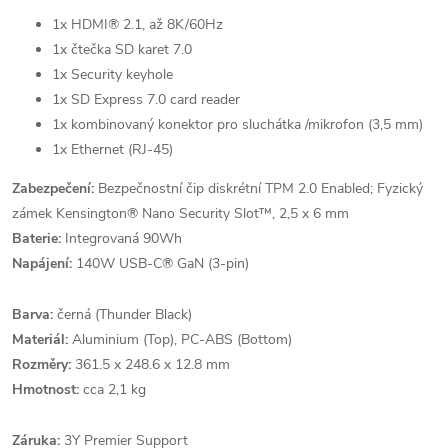
1x HDMI® 2.1, až 8K/60Hz
1x čtečka SD karet 7.0
1x Security keyhole
1x SD Express 7.0 card reader
1x kombinovaný konektor pro sluchátka /mikrofon (3,5 mm)
1x Ethernet (RJ-45)
Zabezpečení:
Bezpečnostní čip diskrétní TPM 2.0 Enabled; Fyzický
zámek Kensington® Nano Security Slot™, 2,5 x 6 mm
Baterie:
Integrovaná 90Wh
Napájení:
140W USB-C® GaN (3-pin)
Barva:
černá (Thunder Black)
Materiál:
Aluminium (Top), PC-ABS (Bottom)
Rozměry:
361.5 x 248.6 x 12.8 mm
Hmotnost:
cca 2,1 kg
Záruka:
3Y Premier Support