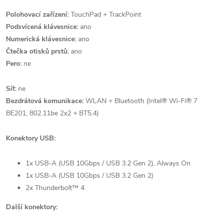
Polohovací zařízení:
TouchPad + TrackPoint
Podsvícená klávesnice:
ano
Numerická klávesnice:
ano
Čtečka otisků prstů:
ano
Pero:
ne
Síť:
ne
Bezdrátová komunikace:
WLAN + Bluetooth (Intel® Wi-Fi® 7
BE201, 802.11be 2x2 + BT5.4)
Konektory USB:
1x USB-A (USB 10Gbps / USB 3.2 Gen 2), Always On
1x USB-A (USB 10Gbps / USB 3.2 Gen 2)
2x Thunderbolt™ 4
Další konektory: