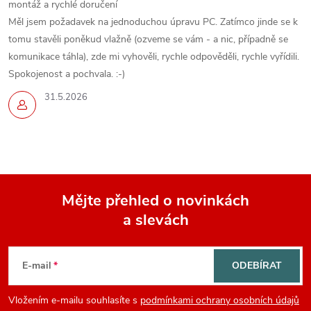
montáž a rychlé doručení
Měl jsem požadavek na jednoduchou úpravu PC. Zatímco jinde se k
tomu stavěli poněkud vlažně (ozveme se vám - a nic, případně se
komunikace táhla), zde mi vyhověli, rychle odpověděli, rychle vyřídili.
Spokojenost a pochvala. :-)
31.5.2026
Mějte přehled o novinkách
a slevách
Z
á
E-mail
ODEBÍRAT
p
Vložením e-mailu souhlasíte s
podmínkami ochrany osobních údajů