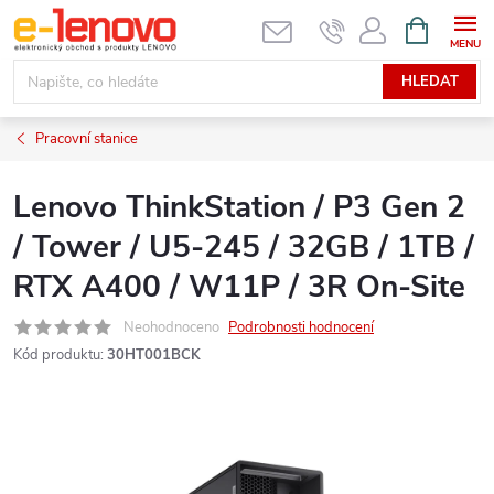
Přejít
NÁKUPNÍ
KOŠÍK
na
obsah
HLEDAT
Pracovní stanice
Lenovo ThinkStation / P3 Gen 2
/ Tower / U5-245 / 32GB / 1TB /
RTX A400 / W11P / 3R On-Site
Neohodnoceno
Podrobnosti hodnocení
Kód produktu:
30HT001BCK