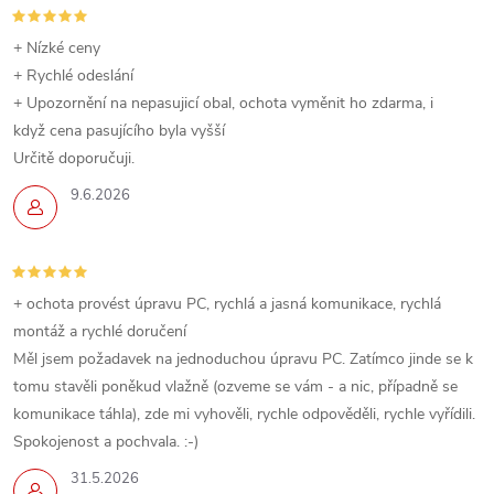
+ Nízké ceny
+ Rychlé odeslání
+ Upozornění na nepasujicí obal, ochota vyměnit ho zdarma, i
když cena pasujícího byla vyšší
Určitě doporučuji.
9.6.2026
+ ochota provést úpravu PC, rychlá a jasná komunikace, rychlá
montáž a rychlé doručení
Měl jsem požadavek na jednoduchou úpravu PC. Zatímco jinde se k
tomu stavěli poněkud vlažně (ozveme se vám - a nic, případně se
komunikace táhla), zde mi vyhověli, rychle odpověděli, rychle vyřídili.
Spokojenost a pochvala. :-)
31.5.2026