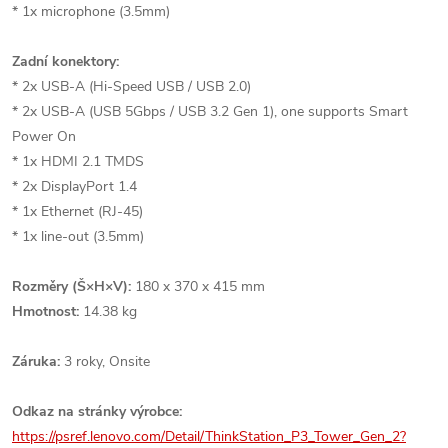
* 1x microphone (3.5mm)
Zadní konektory:
* 2x USB-A (Hi-Speed USB / USB 2.0)
* 2x USB-A (USB 5Gbps / USB 3.2 Gen 1), one supports Smart
Power On
* 1x HDMI 2.1 TMDS
* 2x DisplayPort 1.4
* 1x Ethernet (RJ-45)
* 1x line-out (3.5mm)
Rozměry (Š×H×V):
180 x 370 x 415 mm
Hmotnost:
14.38 kg
Záruka:
3 roky, Onsite
Odkaz na stránky výrobce:
https://psref.lenovo.com/Detail/ThinkStation_P3_Tower_Gen_2?