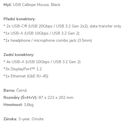
Myš:
USB Calliope Mouse, Black
Přední konektory:
* 2x USB-C® (USB 20Gbps / USB 3.2 Gen 2x2), data transfer only
*1x USB-A (USB 10Gbps / USB 3.2 Gen 2)
*1x headphone / microphone combo jack (3.5mm)
Zadní konektory:
* 4x USB-A (USB 10Gbps / USB 3.2 Gen 2)
*3x DisplayPort™ 1.2
*1x Ethernet (GbE RJ-45)
Barva:
Černá
Rozměry (Š×H×V):
87 x 223 x 202 mm
Hmotnost:
3,6kg
Záruka:
3-year, Onsite