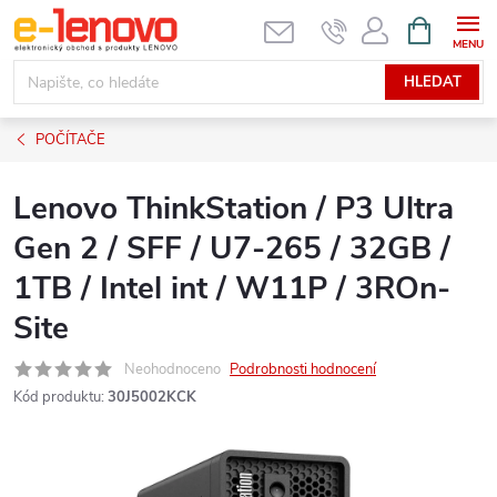
Přejít
NÁKUPNÍ
KOŠÍK
na
obsah
HLEDAT
POČÍTAČE
Lenovo ThinkStation / P3 Ultra
Gen 2 / SFF / U7-265 / 32GB /
1TB / Intel int / W11P / 3ROn-
Site
Neohodnoceno
Podrobnosti hodnocení
Kód produktu:
30J5002KCK