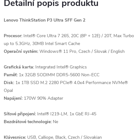
Detailní popis produktu
Lenovo ThinkStation P3 Ultra SFF Gen 2
Procesor:
Intel® Core Ultra 7 265, 20C (8P + 12E) / 20T, Max Turbo
up to 5.3GHz, 30MB Intel Smart Cache
Operační systém:
Windows® 11 Pro, Czech / Slovak / English
Grafická karta:
Integrated Intel® Graphics
Paměť:
1x 32GB SODIMM DDR5-5600 Non-ECC
Disk:
1x 1TB SSD M.2 2280 PCIe® 4.0x4 Performance NVMe®
Opal
Napájení:
170W 90% Adapter
Síťové připojení:
Intel® I219-LM, 1x GbE RJ-45
Bezdrátové technologie:
Ne
Klávesnice:
USB, Calliope, Black, Czech / Slovakian