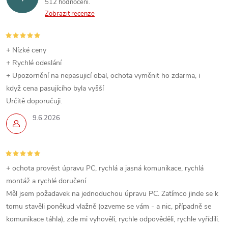
512 hodnocení
Zobrazit recenze
+ Nízké ceny
+ Rychlé odeslání
+ Upozornění na nepasujicí obal, ochota vyměnit ho zdarma, i
když cena pasujícího byla vyšší
Určitě doporučuji.
9.6.2026
+ ochota provést úpravu PC, rychlá a jasná komunikace, rychlá
montáž a rychlé doručení
Měl jsem požadavek na jednoduchou úpravu PC. Zatímco jinde se k
tomu stavěli poněkud vlažně (ozveme se vám - a nic, případně se
komunikace táhla), zde mi vyhověli, rychle odpověděli, rychle vyřídili.