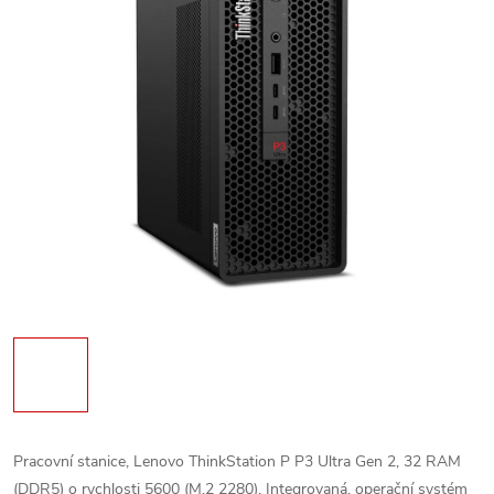
Pracovní stanice, Lenovo ThinkStation P P3 Ultra Gen 2, 32 RAM
(DDR5) o rychlosti 5600 (M.2 2280), Integrovaná, operační systém