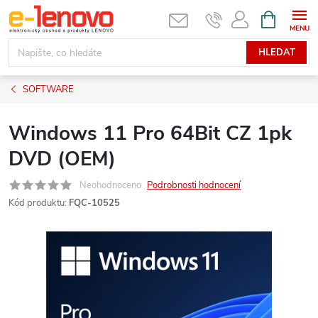
Přejít
NÁKUPNÍ
KOŠÍK
na
obsah
HLEDAT
SOFTWARE
Windows 11 Pro 64Bit CZ 1pk
DVD (OEM)
Neohodnoceno
Podrobnosti hodnocení
Kód produktu:
FQC-10525