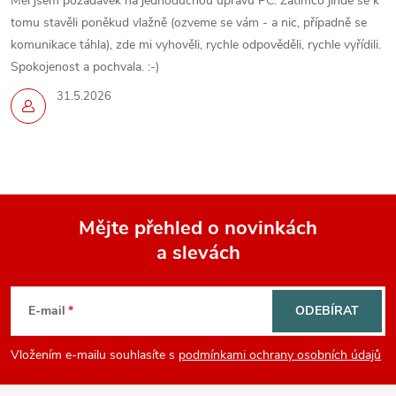
Měl jsem požadavek na jednoduchou úpravu PC. Zatímco jinde se k
tomu stavěli poněkud vlažně (ozveme se vám - a nic, případně se
komunikace táhla), zde mi vyhověli, rychle odpověděli, rychle vyřídili.
Spokojenost a pochvala. :-)
31.5.2026
Mějte přehled o novinkách
a slevách
Z
á
E-mail
ODEBÍRAT
p
Vložením e-mailu souhlasíte s
podmínkami ochrany osobních údajů