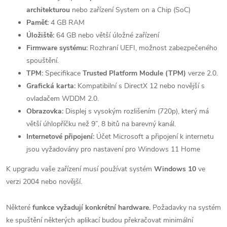
architekturou
nebo zařízení System on a Chip (SoC)
Paměť:
4 GB RAM
Úložiště:
64 GB nebo větší úložné zařízení
Firmware systému:
Rozhraní UEFI, možnost zabezpečeného
spouštění.
TPM:
Specifikace
Trusted Platform Module (TPM)
verze 2.0.
Grafická karta:
Kompatibilní s DirectX 12 nebo novější s
ovladačem WDDM 2.0.
Obrazovka:
Displej s vysokým rozlišením (720p), který má
větší úhlopříčku než 9”, 8 bitů na barevný kanál.
Internetové připojení:
Účet Microsoft a připojení k internetu
jsou vyžadovány pro nastavení pro Windows 11 Home
K upgradu vaše zařízení musí používat systém
Windows 10
ve
verzi 2004 nebo novější.
Některé
funkce vyžadují konkrétní hardware.
Požadavky na systém
ke spuštění některých aplikací budou překračovat minimální