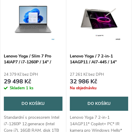
z
ý
Abecedně
e
p
n
i
í
s
p
Lenovo Yoga / Slim 7 Pro
Lenovo Yoga / 7 2-in-1
14IAP7 / i7-1260P / 14" /
14AGP11 / AI7-445 / 14"
p
2880x1800 / 16GB / 1TB SSD
2880x1800 / Touch / 32GB /
r
/ Iris Xe / W11H / Gray / 2R
1TB / AMD int / W11H /
24 379 Kč bez DPH
27 261 Kč bez DPH
r
Seashell / 3R On-Site
29 498 Kč
32 986 Kč
o
Skladem
1 ks
Na objednávku
o
d
DO KOŠÍKU
DO KOŠÍKU
d
u
Standardní s procesorem Intel
Lenovo Yoga 7 2-in-1
u
i7-1260P 12.generace (Intel
14AGP11* Copilot+ PC* IR
Core i7), 16GB RAM, disk 1TB
kamera pro Windows Hello*