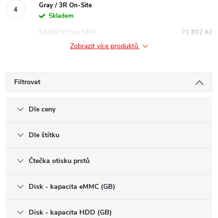
Gray / 3R On-Site
Skladem
59 382 Kč bez DPH
71 852 Kč
Zobrazit více produktů
Filtrovat
Dle ceny
Dle štítku
Čtečka otisku prstů
Disk - kapacita eMMC (GB)
Disk - kapacita HDD (GB)