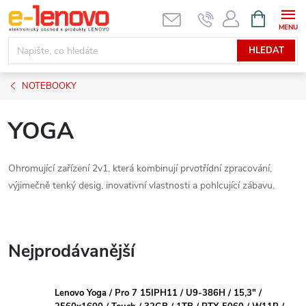
Přejít
NÁKUPNÍ
KOŠÍK
na
obsah
HLEDAT
NOTEBOOKY
YOGA
Ohromující zařízení 2v1, která kombinují prvotřídní zpracování,
výjimečně tenký desig, inovativní vlastnosti a pohlcující zábavu.
Nejprodávanější
Lenovo Yoga / Pro 7 15IPH11 / U9-386H / 15,3" /