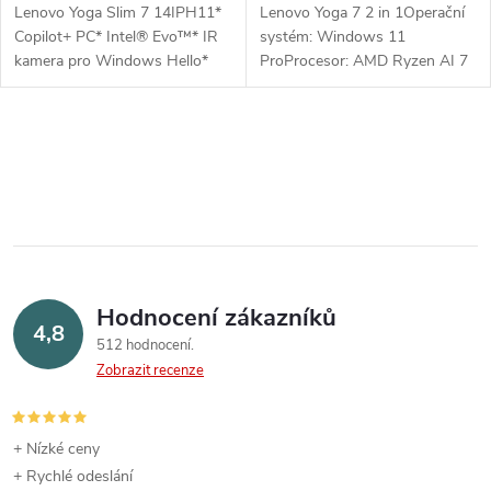
Lenovo Yoga Slim 7 14IPH11*
Lenovo Yoga 7 2 in 1Operační
Copilot+ PC* Intel® Evo™* IR
systém: Windows 11
kamera pro Windows Hello*
ProProcesor: AMD Ryzen AI 7
MIL-STD-810H military test
350 (8C/16T, 2/5GHz, 8MB
passed (21 test items)Operační
L2/16MB L3)NPU: 50
systém: Windows® 11 Home,
TOPSPaměť: 32GB Soldered
O
čeština /...
LPDDR5X-7500Počet...
v
l
á
Hodnocení zákazníků
d
4,8
512 hodnocení
a
Zobrazit recenze
c
í
+ Nízké ceny
+ Rychlé odeslání