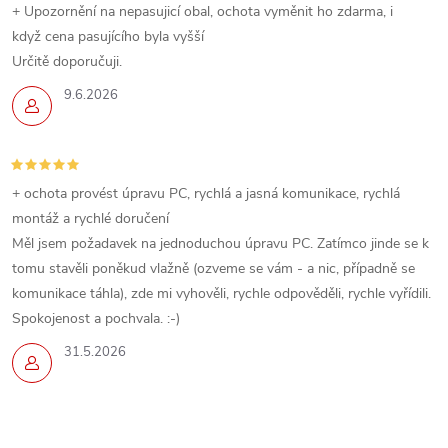
p
+ Upozornění na nepasujicí obal, ochota vyměnit ho zdarma, i
když cena pasujícího byla vyšší
r
Určitě doporučuji.
v
9.6.2026
k
y
+ ochota provést úpravu PC, rychlá a jasná komunikace, rychlá
v
montáž a rychlé doručení
ý
Měl jsem požadavek na jednoduchou úpravu PC. Zatímco jinde se k
tomu stavěli poněkud vlažně (ozveme se vám - a nic, případně se
p
komunikace táhla), zde mi vyhověli, rychle odpověděli, rychle vyřídili.
Spokojenost a pochvala. :-)
i
31.5.2026
s
u