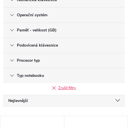
Operační systém
Paměť - velikost (GB)
Podsvícená klávesnice
Procesor typ
Typ notebooku
Zrušit filtry
Ř
Nejlevnější
a
Nejdražší
V
Nejprodávanější