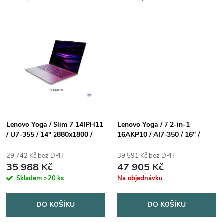
k
k
SSD, displej 14" (Iris Xe)
Lenovo Yoga Pen Gen 2 with
antireflexní, Intel Iris Xe
Case (Seashell)Operační
t
Graphics, podpora USB 3.x,...
systém: Windows® 11 Home,
t
čeština / slovenština /...
ů
ů
Lenovo Yoga / Slim 7 14IPH11
Lenovo Yoga / 7 2-in-1
/ U7-355 / 14" 2880x1800 /
16AKP10 / AI7-350 / 16" /
Touch / 16GB / 1TB / Intel int /
2880x1800 / Touch / 32GB /
W11H / Gray / 3R On-Site
1TB / AMD int / W11P /
29 742 Kč bez DPH
39 591 Kč bez DPH
Seashell / 3R On-Site
35 988 Kč
47 905 Kč
Skladem
>20 ks
Na objednávku
DO KOŠÍKU
DO KOŠÍKU