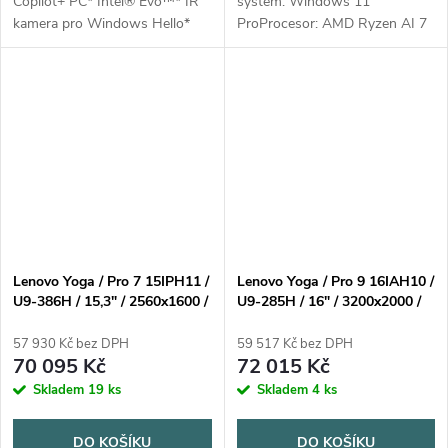
Copilot+ PC* Intel® Evo™* IR
systém: Windows 11
kamera pro Windows Hello*
ProProcesor: AMD Ryzen AI 7
MIL-STD-810H military test
350 (8C/16T, 2/5GHz, 8MB
passed (21 test items)Operační
L2/16MB L3)NPU: 50
systém: Windows® 11 Home,
TOPSPaměť: 32GB Soldered
čeština /...
LPDDR5X-7500Počet...
Lenovo Yoga / Pro 7 15IPH11 /
Lenovo Yoga / Pro 9 16IAH10 /
U9-386H / 15,3" / 2560x1600 /
U9-285H / 16" / 3200x2000 /
Touch / 32GB / 1TB / RTX
Touch / 32GB / 1TB / RTX
5060 / W11P / Gray / 3R On-
5060 / W11H / Gray / 3R On-
57 930 Kč bez DPH
59 517 Kč bez DPH
Site
Site
70 095 Kč
72 015 Kč
Skladem
19 ks
Skladem
4 ks
DO KOŠÍKU
DO KOŠÍKU