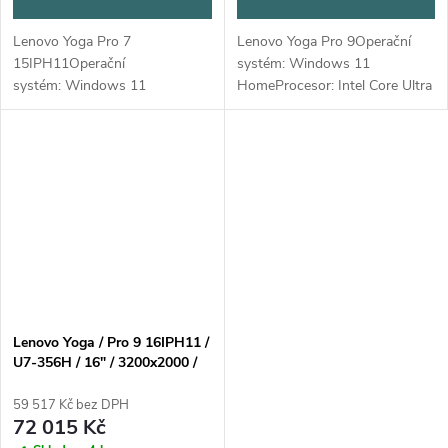
Lenovo Yoga Pro 7
Lenovo Yoga Pro 9Operační
15IPH11Operační
systém: Windows 11
systém: Windows 11
HomeProcesor: Intel Core Ultra
ProProcesor: Intel Core Ultra 9
9 285H, 16C (6P + 8E +
386H, 16C (4P + 8E + 4LPE) /
2LPE)/16T, Max Turbo up to
16T, Max Turbo up to 4,9GHz,
5.4GHz, 24MB Intel Smart
18MB Intel Smart...
CacheNPU: 13...
Lenovo Yoga / Pro 9 16IPH11 /
U7-356H / 16" / 3200x2000 /
Touch / 32GB / 1TB / RTX
5060 / W11H / Gray / 3R On-
59 517 Kč bez DPH
Site
72 015 Kč