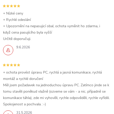
c
í
+ Nízké ceny
+ Rychlé odeslání
p
+ Upozornění na nepasujicí obal, ochota vyměnit ho zdarma, i
když cena pasujícího byla vyšší
r
Určitě doporučuji.
v
9.6.2026
k
y
+ ochota provést úpravu PC, rychlá a jasná komunikace, rychlá
v
montáž a rychlé doručení
ý
Měl jsem požadavek na jednoduchou úpravu PC. Zatímco jinde se k
tomu stavěli poněkud vlažně (ozveme se vám - a nic, případně se
p
komunikace táhla), zde mi vyhověli, rychle odpověděli, rychle vyřídili.
Spokojenost a pochvala. :-)
i
31.5.2026