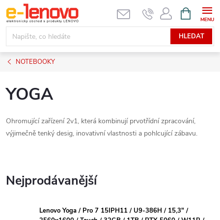
Přejít
NÁKUPNÍ
KOŠÍK
na
obsah
HLEDAT
NOTEBOOKY
YOGA
Ohromující zařízení 2v1, která kombinují prvotřídní zpracování,
výjimečně tenký desig, inovativní vlastnosti a pohlcující zábavu.
Nejprodávanější
Lenovo Yoga / Pro 7 15IPH11 / U9-386H / 15,3" /