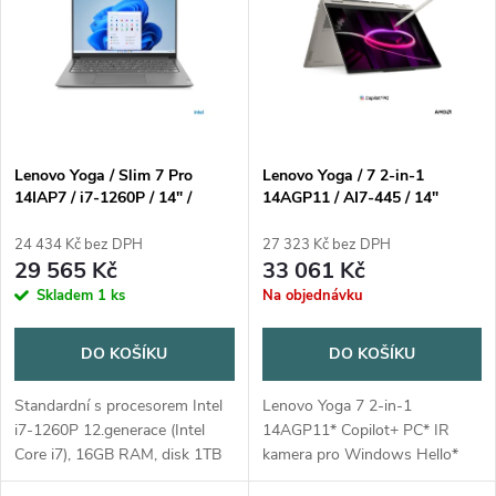
e
p
n
i
í
s
p
Lenovo Yoga / Slim 7 Pro
Lenovo Yoga / 7 2-in-1
14IAP7 / i7-1260P / 14" /
14AGP11 / AI7-445 / 14"
p
2880x1800 / 16GB / 1TB SSD
2880x1800 / Touch / 32GB /
r
/ Iris Xe / W11H / Gray / 2R
1TB / AMD int / W11H /
24 434 Kč bez DPH
27 323 Kč bez DPH
r
Seashell / 3R On-Site
29 565 Kč
33 061 Kč
o
Skladem
1 ks
Na objednávku
o
d
DO KOŠÍKU
DO KOŠÍKU
d
u
Standardní s procesorem Intel
Lenovo Yoga 7 2-in-1
u
i7-1260P 12.generace (Intel
14AGP11* Copilot+ PC* IR
k
Core i7), 16GB RAM, disk 1TB
kamera pro Windows Hello*
SSD, displej 14" (Iris Xe)
Lenovo Yoga Pen Gen 2 with