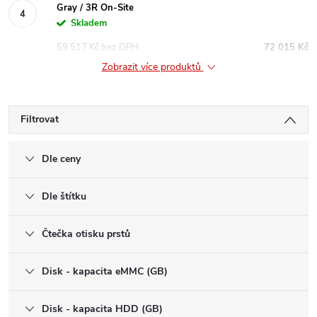
Gray / 3R On-Site
Skladem
59 517 Kč bez DPH
72 015 Kč
Zobrazit více produktů
Filtrovat
Dle ceny
Dle štítku
Čtečka otisku prstů
Disk - kapacita eMMC (GB)
Disk - kapacita HDD (GB)