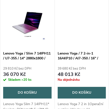
k
antireflexní, Intel Iris Xe
Case (Seashell)Operační
t
Graphics, podpora USB 3.x,...
systém: Windows® 11 Home,
t
čeština / slovenština /...
ů
ů
Lenovo Yoga / Slim 7 14IPH11
Lenovo Yoga / 7 2-in-1
/ U7-355 / 14" 2880x1800 /
16AKP10 / AI7-350 / 16" /
Touch / 16GB / 1TB / Intel int /
2880x1800 / Touch / 32GB /
W11H / Gray / 3R On-Site
1TB / AMD int / W11P /
29 810 Kč bez DPH
39 680 Kč bez DPH
Seashell / 3R On-Site
36 070 Kč
48 013 Kč
Skladem
>20 ks
Na objednávku
DO KOŠÍKU
DO KOŠÍKU
Lenovo Yoga Slim 7 14IPH11*
Lenovo Yoga 7 2 in 1Operační