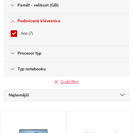
Paměť - velikost (GB)
Podsvícená klávesnice
Ano
7
Procesor typ
Typ notebooku
Zrušit filtry
Ř
Nejlevnější
a
Nejdražší
V
Nejprodávanější
z
ý
Abecedně