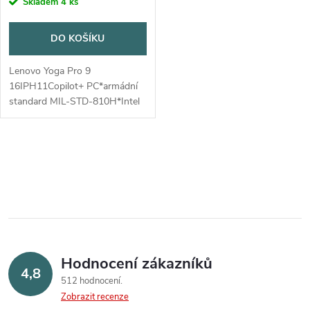
Skladem
4 ks
DO KOŠÍKU
Lenovo Yoga Pro 9
16IPH11Copilot+ PC*armádní
standard MIL-STD-810H*Intel
Evo™*Lenovo® AI
Now*Ultrasonic Human
Presence Detection*Pantone®
O
ValidatedOperační systém:
Windows® 11...
v
l
á
Hodnocení zákazníků
d
4,8
512 hodnocení
a
Zobrazit recenze