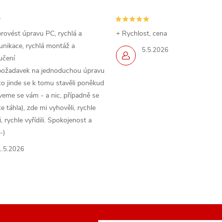
rovést úpravu PC, rychlá a
+ Rychlost, cena
nikace, rychlá montáž a
5.5.2026
učení
požadavek na jednoduchou úpravu
o jinde se k tomu stavěli poněkud
veme se vám - a nic, případně se
 táhla), zde mi vyhověli, rychle
 rychle vyřídili. Spokojenost a
-)
1.5.2026