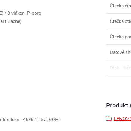
Čtečka či
E) / 8 vláken, P-core
art Cache)
Čtečka oti
Čtečka pa
Datové sít
Disk - typ
:
Produkt n
LENOV
tireflexní, 45% NTSC, 60Hz