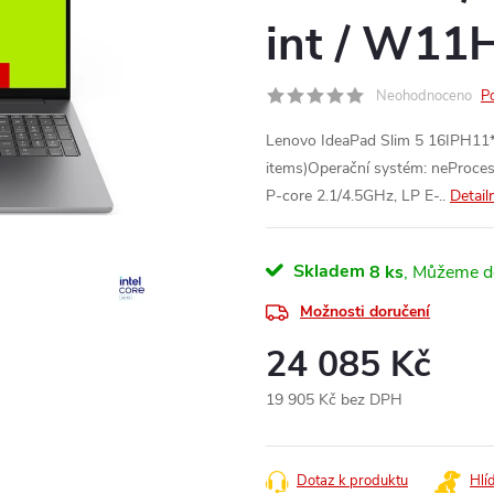
int / W11H
Neohodnoceno
P
Lenovo IdeaPad Slim 5 16IPH11*
items)Operační systém: neProcesor
P-core 2.1/4.5GHz, LP E-..
Detail
Skladem
8 ks
Možnosti doručení
24 085 Kč
19 905 Kč bez DPH
Měrná
cena:
Dotaz k produktu
Hlí