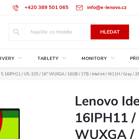
+420 389 501 065
info@e-lenovo.cz
HLEDAT
RVERY
TABLETY
MONITORY
PŘÍ
 5 16IPH11 / U5-325 / 16" WUXGA / 16GB / 1TB / Intel int / W11H / Gray / 2
Lenovo Ide
16IPH11 /
WUXGA / 1