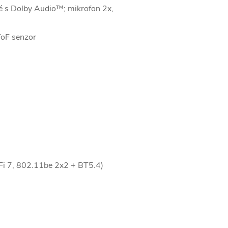
é s Dolby Audio™; mikrofon 2x,
ToF senzor
i 7, 802.11be 2x2 + BT5.4)