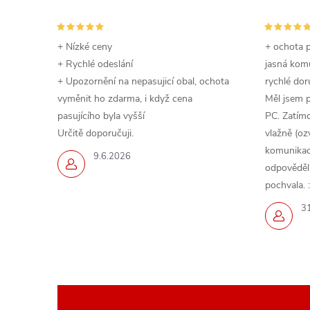
+ Nízké ceny
+ ochota p
+ Rychlé odeslání
jasná komu
+ Upozornění na nepasujicí obal, ochota
rychlé dor
vyměnit ho zdarma, i když cena
Měl jsem 
pasujícího byla vyšší
PC. Zatímc
Určitě doporučuji.
vlažně (oz
komunikace
9.6.2026
odpověděli,
pochvala. :
3