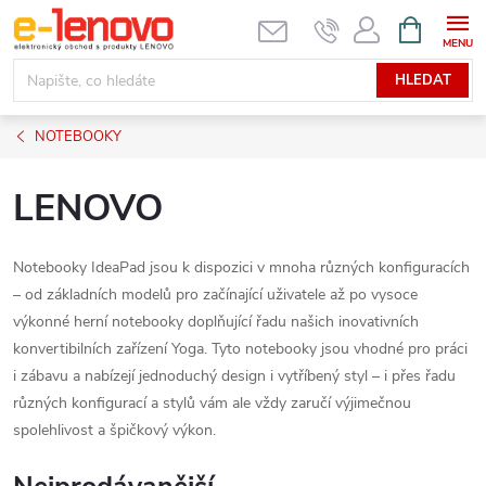
Přejít
NÁKUPNÍ
KOŠÍK
na
obsah
HLEDAT
NOTEBOOKY
LENOVO
Notebooky IdeaPad jsou k dispozici v mnoha různých konfiguracích
– od základních modelů pro začínající uživatele až po vysoce
výkonné herní notebooky doplňující řadu našich inovativních
konvertibilních zařízení Yoga. Tyto notebooky jsou vhodné pro práci
i zábavu a nabízejí jednoduchý design i vytříbený styl – i přes řadu
různých konfigurací a stylů vám ale vždy zaručí výjimečnou
spolehlivost a špičkový výkon.