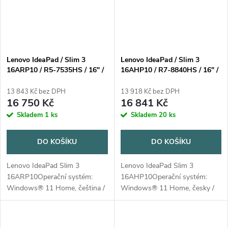
Lenovo IdeaPad / Slim 3
Lenovo IdeaPad / Slim 3
16ARP10 / R5-7535HS / 16" /
16AHP10 / R7-8840HS / 16" /
WUXGA / 16GB / 512GB /
WUXGA / 16GB / 512GB /
AMD int / W11H / Gray / 2R
AMD int / W11H / Gray / 2R
13 843 Kč bez DPH
13 918 Kč bez DPH
16 750 Kč
16 841 Kč
Skladem
1 ks
Skladem
20 ks
DO KOŠÍKU
DO KOŠÍKU
Lenovo IdeaPad Slim 3
Lenovo IdeaPad Slim 3
16ARP10Operační systém:
16AHP10Operační systém:
Windows® 11 Home, čeština /
Windows® 11 Home, česky /
slovenština /
slovensky / anglickyProcesor:
angličtinaProcesor: AMD Ryzen
AMD Ryzen 7 8840HS (8 jader,
5 7535HS (6 jader, 12 vláken,
16 vláken, 3,3/5,1 GHz, 16 MB