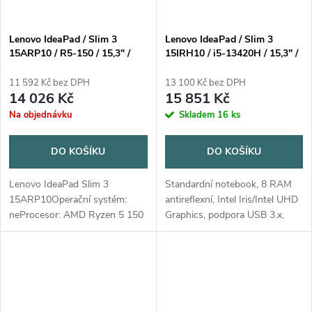
Lenovo IdeaPad / Slim 3
Lenovo IdeaPad / Slim 3
15ARP10 / R5-150 / 15,3" /
15IRH10 / i5-13420H / 15,3" /
WUXGA / 16GB / 512GB /
WUXGA / 8GB / 512GB / Intel
AMD int / bez OS / Gray / 2R
int / bez OS / Cosmic Blue / 2R
11 592 Kč bez DPH
13 100 Kč bez DPH
14 026 Kč
15 851 Kč
Na objednávku
Skladem
16 ks
DO KOŠÍKU
DO KOŠÍKU
Lenovo IdeaPad Slim 3
Standardní notebook, 8 RAM
15ARP10Operační systém:
antireflexní, Intel Iris/Intel UHD
neProcesor: AMD Ryzen 5 150
Graphics, podpora USB 3.x,
(6 jader / 12 vláken, 3.3 /
bluetooth, čtečka karet,
4.55GHz, 3MB L2 / 16MB
operační systém bez
L3)Paměť: 8GB integrovaná
operačního systému
DDR5-4800 + 8GB SO-DIMM...