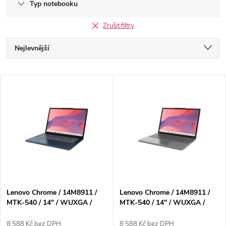
Typ notebooku
Zrušit filtry
Ř
Nejlevnější
a
Nejdražší
V
Nejprodávanější
z
ý
Abecedně
e
p
n
i
í
s
p
Lenovo Chrome / 14M8911 /
Lenovo Chrome / 14M8911 /
MTK-540 / 14" / WUXGA /
MTK-540 / 14" / WUXGA /
p
Touch / 8GB / 128GB / Mali
Touch / 8GB / 128GB / Mali
G57 / Chrome / Blue / 2R
G57 / Chrome / Gray / 2R
8 588 Kč bez DPH
8 588 Kč bez DPH