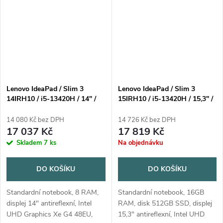
3,3/4,55 GHz, 16 MB...
cache)Paměť: 8GB...
Lenovo IdeaPad / Slim 3
Lenovo IdeaPad / Slim 3
14IRH10 / i5-13420H / 14" /
15IRH10 / i5-13420H / 15,3" /
WUXGA / 8GB / 512GB / UHD
WUXGA / 16GB / 512GB SSD
Xe / W11H / Blue / 2R
/ UHD Xe / W11H / Blue / 2R
14 080 Kč bez DPH
14 726 Kč bez DPH
17 037 Kč
17 819 Kč
Skladem
7 ks
Na objednávku
DO KOŠÍKU
DO KOŠÍKU
Standardní notebook, 8 RAM,
Standardní notebook, 16GB
displej 14" antireflexní, Intel
RAM, disk 512GB SSD, displej
UHD Graphics Xe G4 48EU,
15,3" antireflexní, Intel UHD