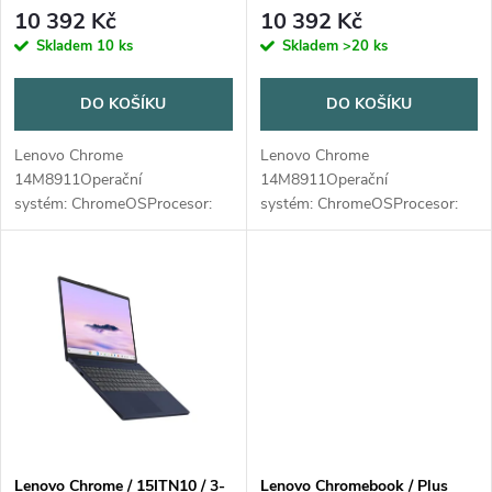
r
r
10 392 Kč
10 392 Kč
o
Skladem
10 ks
Skladem
>20 ks
o
d
DO KOŠÍKU
DO KOŠÍKU
d
u
Lenovo Chrome
Lenovo Chrome
u
14M8911Operační
14M8911Operační
k
systém: ChromeOSProcesor:
systém: ChromeOSProcesor:
k
MediaTek Kompanio 540 (8C,
MediaTek Kompanio 540 (8C,
2x A78 @2,6GHz + 6x A55
2x A78 @2,6GHz + 6x A55
t
@2,0GHz)NPU: NepodporujePaměť: 8GB
@2,0GHz)NPU: NepodporujePamě
t
Soldered...
Soldered...
ů
ů
Lenovo Chrome / 15ITN10 / 3-
Lenovo Chromebook / Plus