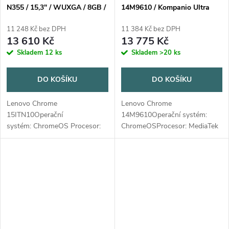
N355 / 15,3" / WUXGA / 8GB /
14M9610 / Kompanio Ultra
128GB / Intel int / Chrome /
910 / 12GB / UFS 128GB / 14”
Blue / 2R
/ WUXGA / OLED / 400nitů /
11 248 Kč bez DPH
11 384 Kč bez DPH
ChromeOS / béžová
13 610 Kč
13 775 Kč
Skladem
12 ks
Skladem
>20 ks
DO KOŠÍKU
DO KOŠÍKU
Lenovo Chrome
Lenovo Chrome
15ITN10Operační
14M9610Operační systém:
systém: ChromeOS Procesor:
ChromeOSProcesor: MediaTek
Intel Core 3 N355 (8C / 8T, Max
Kompanio Ultra 910 (8C, 1x
Turbo up to 3,9GHz, 6MB Intel
X925 @3.63GHz + 3x X4
Smart
@2.8GHz + 4x A720
Cache)NPU: NepodporujePaměť: 8GB...
@2.1GHz)Paměť: 12GB
Soldered...