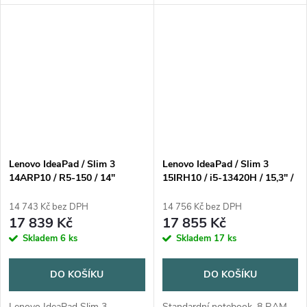
podpora USB 3.x, bluetooth,
Graphics Xe G4 48EU, HDMI,
čtečka karet, podsvícená
podpora USB 3.x, bluetooth,
klávesnice, výdrž baterie 8 a
čtečka karet, výstup na
více...
sluchátka,...
Lenovo IdeaPad / Slim 3
Lenovo IdeaPad / Slim 3
14ARP10 / R5-150 / 14"
15IRH10 / i5-13420H / 15,3" /
WUXGA / 16GB / 512GB /
WUXGA / 8GB / 512GB / Intel
AMD int / W11H / Gray / 2R
int / W11H / Cosmic Blue / 2R
14 743 Kč bez DPH
14 756 Kč bez DPH
17 839 Kč
17 855 Kč
Skladem
6 ks
Skladem
17 ks
DO KOŠÍKU
DO KOŠÍKU
Lenovo IdeaPad Slim 3
Standardní notebook, 8 RAM