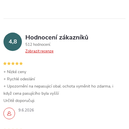
n
r
í
v
k
Hodnocení zákazníků
4,8
y
512 hodnocení
Zobrazit recenze
v
ý
+ Nízké ceny
p
+ Rychlé odeslání
+ Upozornění na nepasujicí obal, ochota vyměnit ho zdarma, i
i
když cena pasujícího byla vyšší
s
Určitě doporučuji.
9.6.2026
u