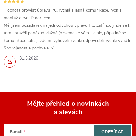
+ ochota provést úpravu PC, rychlá a jasná komunikace, rychlá
montáž a rychlé doručení
Měl jsem požadavek na jednoduchou úpravu PC. Zatímco jinde se k
tomu stavěli poněkud vlažně (ozveme se vám - a nic, případně se
komunikace táhla), zde mi vyhověli, rychle odpověděli, rychle vyřídili.
Spokojenost a pochvala. :-)
31.5.2026
Mějte přehled o novinkách
a slevách
Z
á
E-mail
ODEBÍRAT