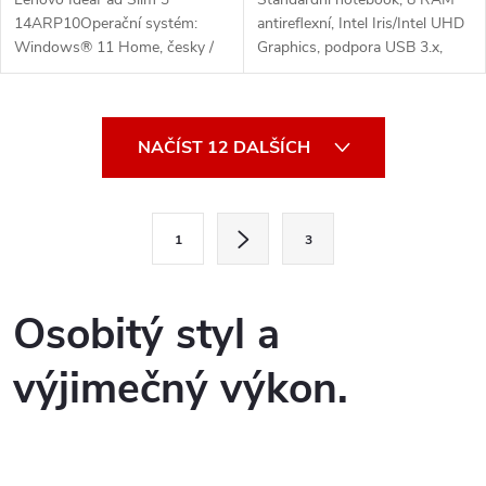
14ARP10Operační systém:
antireflexní, Intel Iris/Intel UHD
Windows® 11 Home, česky /
Graphics, podpora USB 3.x,
slovensky / anglickyProcesor:
bluetooth, čtečka karet,
AMD Ryzen™ 5 150 (6 jader /
operační systém Windows 11
12 vláken, 3.3 / 4.55GHz, 3MB
Home
O
L2 / 16MB...
NAČÍST 12 DALŠÍCH
v
l
S
1
3
t
á
r
d
á
Osobitý styl a
a
n
výjimečný výkon.
k
c
o
í
v
á
p