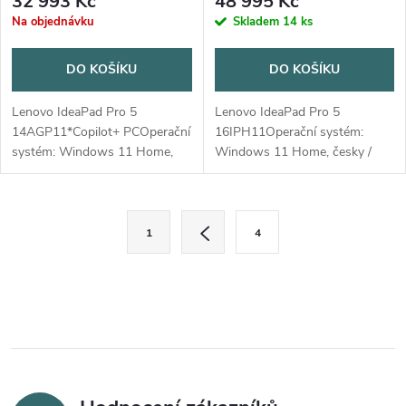
32 993 Kč
48 995 Kč
Na objednávku
Skladem
14 ks
DO KOŠÍKU
DO KOŠÍKU
Lenovo IdeaPad Pro 5
Lenovo IdeaPad Pro 5
14AGP11*Copilot+ PCOperační
16IPH11Operační systém:
systém: Windows 11 Home,
Windows 11 Home, česky /
česky / slovensky /
slovensky / anglickyProcesor:
anglickyProcesor: AMD Ryzen
Intel Core Ultra 7 356H, 16
AI 7 450 (8 jader / 16 vláken,
jader (4P + 8E + 4LPE) / 16
O
S
2.0 / 5.1GHz, 8MB L2 /...
vláken, P-core...
1
4
t
v
r
l
á
n
á
k
d
o
v