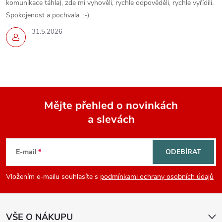
komunikace táhla), zde mi vyhověli, rychle odpověděli, rychle vyřídili.
s
Spokojenost a pochvala. :-)
u
31.5.2026
Mějte přehled o novinkách
a slevách
Z
á
E-mail
ODEBÍRAT
p
Vložením e-mailu souhlasíte s
podmínkami ochrany osobních údajů
a
VŠE O NÁKUPU