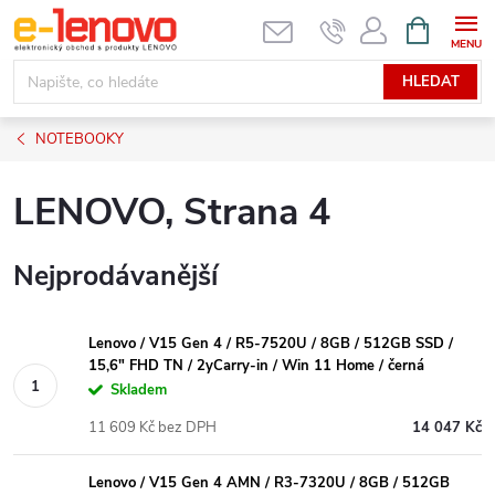
Přejít
NÁKUPNÍ
KOŠÍK
na
obsah
HLEDAT
NOTEBOOKY
LENOVO
, Strana 4
Nejprodávanější
Lenovo / V15 Gen 4 / R5-7520U / 8GB / 512GB SSD /
15,6" FHD TN / 2yCarry-in / Win 11 Home / černá
Skladem
11 609 Kč bez DPH
14 047 Kč
Lenovo / V15 Gen 4 AMN / R3-7320U / 8GB / 512GB