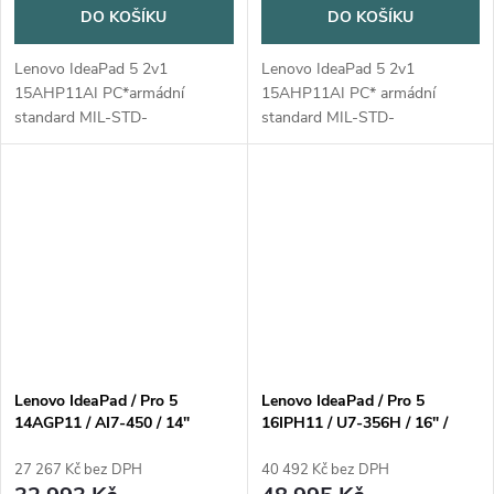
DO KOŠÍKU
DO KOŠÍKU
Lenovo IdeaPad 5 2v1
Lenovo IdeaPad 5 2v1
15AHP11AI PC*armádní
15AHP11AI PC* armádní
standard MIL-STD-
standard MIL-STD-
810HOperační systém:
810HOperační systém:
Windows® 11 HomeProcesor:
Windows® 11 HomeProcesor:
AMD Ryzen™ 7 250 (8 jader,
AMD Ryzen™ 7 250 (8 jader,
16 vláken, 3,3/5,1 GHz, 16 MB
16 vláken, 3,3/5,1 GHz, 16 MB
cache)NPU: AMD...
cache)NPU:...
Lenovo IdeaPad / Pro 5
Lenovo IdeaPad / Pro 5
14AGP11 / AI7-450 / 14"
16IPH11 / U7-356H / 16" /
2880x1800 / 32GB / 1TB /
2880x1800 / 32GB / 1TB / RTX
AMD int / W11H / Gray / 2R
5050 / W11H / Gray / 2R
27 267 Kč bez DPH
40 492 Kč bez DPH