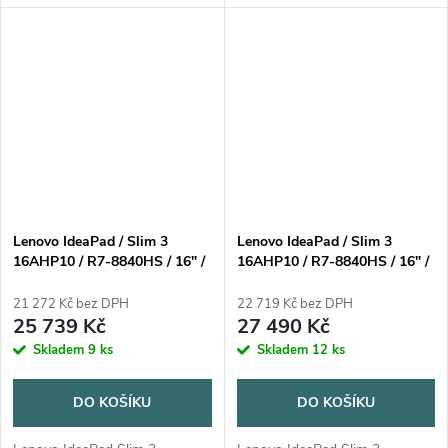
systém: Windows® 11 Home
HomeProcesor: Intel Core Ultra
(on ARM), Czech / Slovak /
5 135H, 14C (4P+ 8E +
EnglishProcesor: Snapdragon®
2LPE)/18T, Max Turbo up to
X X1-26-100, 8C, Max Turbo
4.6GHz, 18MB Intel Smart...
up to...
Lenovo IdeaPad / Slim 3
Lenovo IdeaPad / Slim 3
16AHP10 / R7-8840HS / 16" /
16AHP10 / R7-8840HS / 16" /
2880x1800 / 16GB / 1TB /
WUXGA / 24GB / 1TB / AMD
AMD int / W11H / Gray / 2R
int / W11H / Gray / 2R
21 272 Kč bez DPH
22 719 Kč bez DPH
25 739 Kč
27 490 Kč
Skladem
9 ks
Skladem
12 ks
DO KOŠÍKU
DO KOŠÍKU