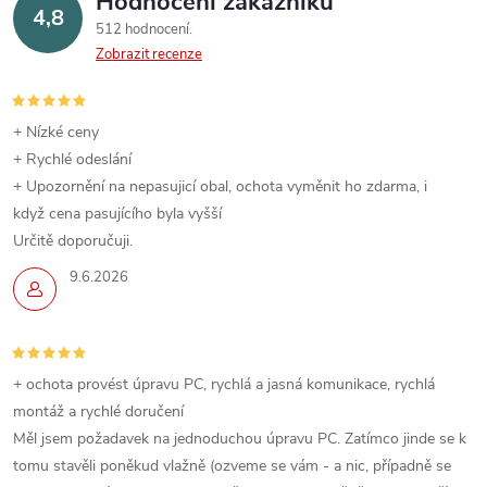
a
Hodnocení zákazníků
4,8
á
512 hodnocení
c
n
Zobrazit recenze
í
í
p
+ Nízké ceny
+ Rychlé odeslání
r
+ Upozornění na nepasujicí obal, ochota vyměnit ho zdarma, i
v
když cena pasujícího byla vyšší
Určitě doporučuji.
k
9.6.2026
y
v
ý
+ ochota provést úpravu PC, rychlá a jasná komunikace, rychlá
montáž a rychlé doručení
p
Měl jsem požadavek na jednoduchou úpravu PC. Zatímco jinde se k
tomu stavěli poněkud vlažně (ozveme se vám - a nic, případně se
i