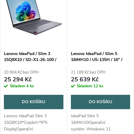
t
vláken,...
Intel Smart CacheNPU: 47...
ů
ů
Lenovo IdeaPad / Slim 3
Lenovo IdeaPad / Slim 5
15Q8X10 / SD-X1-26-100 /
16IMH10 / U5-135H / 16" /
15,3" / WUXGA / 16GB /
WUXGA / 16GB / 512GB /
512GB / Adreno / W11H /
Intel int / W11H / Gray / 2R
20 904 Kč bez DPH
21 189 Kč bez DPH
Gray / 2R
25 294 Kč
25 639 Kč
Skladem
4 ks
Skladem
12 ks
DO KOŠÍKU
DO KOŠÍKU
Lenovo IdeaPad Slim 3
IdeaPad Slim 5
15Q8X10*Copilot+*IPS
16IMH10Operační
DisplejOperační
systém: Windows 11