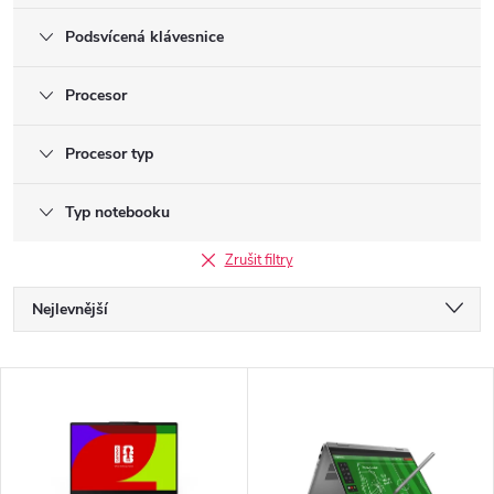
Podsvícená klávesnice
Procesor
Procesor typ
Typ notebooku
Zrušit filtry
Ř
Nejlevnější
a
Nejdražší
V
Nejprodávanější
z
ý
Abecedně
e