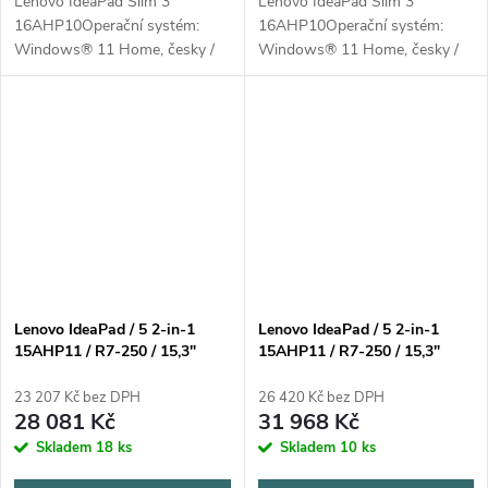
Lenovo IdeaPad Slim 3
Lenovo IdeaPad Slim 3
16AHP10Operační systém:
16AHP10Operační systém:
Windows® 11 Home, česky /
Windows® 11 Home, česky /
slovensky / anglickyProcesor:
slovensky / anglickyProcesor:
AMD Ryzen 7 8840HS (8 jader,
AMD Ryzen 7 8840HS (8 jader,
16 vláken, 3,3/5,1 GHz, 16 MB
16 vláken, 3,3/5,1 GHz, 16 MB
cache)Paměť: 8GB...
cache)Paměť: 8GB...
Lenovo IdeaPad / 5 2-in-1
Lenovo IdeaPad / 5 2-in-1
15AHP11 / R7-250 / 15,3"
15AHP11 / R7-250 / 15,3"
2560x1600 / Touch / 16GB /
2560x1600 / Touch / 16GB /
512GB / AMD int / W11H /
1TB / AMD int / W11H / Gray /
23 207 Kč bez DPH
26 420 Kč bez DPH
Blue / 2R
2R
28 081 Kč
31 968 Kč
Skladem
18 ks
Skladem
10 ks