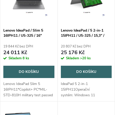
p
n
i
í
s
p
Lenovo IdeaPad / Slim 5
Lenovo IdeaPad / 5 2-in-1
16IPH11 / U5-325 / 16"
15IPH11 / U5-325 / 15,3" /
p
WUXGA / 16GB / 1TB / Intel
WUXGA / T / 16GB / 512GB /
r
int / W11H / Gray / 2R
Intel int / W11H / Gray / 2R
19 844 Kč bez DPH
20 807 Kč bez DPH
r
24 011 Kč
25 176 Kč
o
Skladem
8 ks
Skladem
>20 ks
o
d
DO KOŠÍKU
DO KOŠÍKU
d
u
Lenovo IdeaPad Slim 5
IdeaPad 5 2-in-1
u
16IPH11*Copilot+ PC*MIL-
15IPH11Operační
k
STD-810H military test passed
systém: Windows 11
k
(21 test items)Operační systém:
HomeProcesor: Intel Core Ultra
neProcesor: Intel Core Ultra 5
5 325, 8C (4P + 4LPE) / 8T, Max
t
325 (8 jader (4P + 4LPE) / 8
Turbo up to 4.5GHz, 12MB