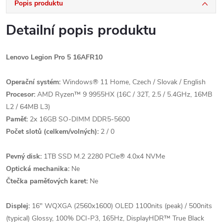
Popis produktu
Detailní popis produktu
Lenovo Legion Pro 5 16AFR10
Operační systém:
Windows® 11 Home, Czech / Slovak / English
Procesor:
AMD Ryzen™ 9 9955HX (16C / 32T, 2.5 / 5.4GHz, 16MB
L2 / 64MB L3)
Paměť:
2x 16GB SO-DIMM DDR5-5600
Počet slotů (celkem/volných):
2 / 0
Pevný disk:
1TB SSD M.2 2280 PCIe® 4.0x4 NVMe
Optická mechanika:
Ne
Čtečka paměťových karet:
Ne
Displej:
16" WQXGA (2560x1600) OLED 1100nits (peak) / 500nits
(typical) Glossy, 100% DCI-P3, 165Hz, DisplayHDR™ True Black