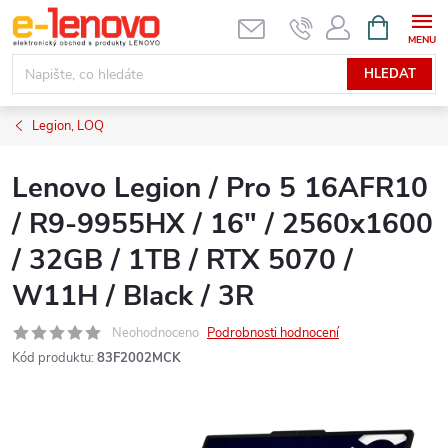
Přejít
NÁKUPNÍ
KOŠÍK
na
obsah
HLEDAT
Legion, LOQ
Lenovo Legion / Pro 5 16AFR10
/ R9-9955HX / 16" / 2560x1600
/ 32GB / 1TB / RTX 5070 /
W11H / Black / 3R
Neohodnoceno
Podrobnosti hodnocení
Kód produktu:
83F2002MCK