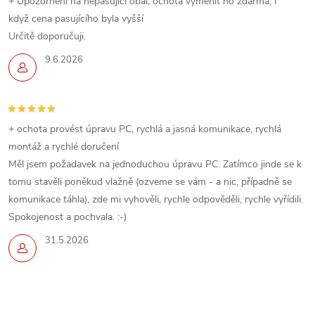
+ Upozornění na nepasujicí obal, ochota vyměnit ho zdarma, i
když cena pasujícího byla vyšší
Určitě doporučuji.
9.6.2026
+ ochota provést úpravu PC, rychlá a jasná komunikace, rychlá
montáž a rychlé doručení
Měl jsem požadavek na jednoduchou úpravu PC. Zatímco jinde se k
tomu stavěli poněkud vlažně (ozveme se vám - a nic, případně se
komunikace táhla), zde mi vyhověli, rychle odpověděli, rychle vyřídili.
Spokojenost a pochvala. :-)
31.5.2026