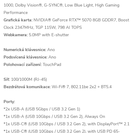
1000, Dolby Vision®, G-SYNC®, Low Blue Light, High Gaming
Performance
Grafická karta:
NVIDIA® GeForce RTX™ 5070 8GB GDDR7, Boost
Clock 2347MHz, TGP 115W, 798 AI TOPS
Webkamera:
5.0MP with E-shutter
Numerická klávesnice:
Ano
Podsvícená klávesnice:
Ano
Polohovací zařízení:
TouchPad
Síť:
100/1000M (RJ-45)
Bezdrátová komunikace:
Wi-Fi® 7, 802.11be 2x2 + BT5.4
Porty:
*2x USB-A (USB 5Gbps / USB 3.2 Gen 1)
*1x USB-A (USB 10Gbps / USB 3.2 Gen 2), Always On
*1x USB-C® (USB 10Gbps / USB 3.2 Gen 2), with DisplayPort™ 2.1
*1x USB-C® (USB 10Gbps / USB 3.2 Gen 2), with USB PD 65-