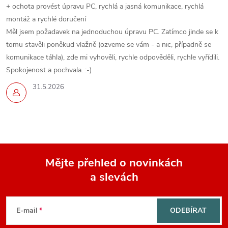
i
+ ochota provést úpravu PC, rychlá a jasná komunikace, rychlá
montáž a rychlé doručení
s
Měl jsem požadavek na jednoduchou úpravu PC. Zatímco jinde se k
u
tomu stavěli poněkud vlažně (ozveme se vám - a nic, případně se
komunikace táhla), zde mi vyhověli, rychle odpověděli, rychle vyřídili.
Spokojenost a pochvala. :-)
31.5.2026
Mějte přehled o novinkách
a slevách
Z
á
E-mail
ODEBÍRAT