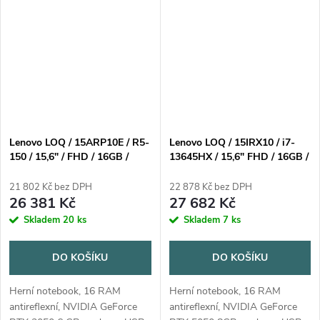
operační systém bez
operačního systému
operačního systému
Lenovo LOQ / 15ARP10E / R5-
Lenovo LOQ / 15IRX10 / i7-
150 / 15,6" / FHD / 16GB /
13645HX / 15,6" FHD / 16GB /
512GB / RTX 3050 / W11H /
512GB / RTX 5050 / bez OS /
Gray / 2R
Gray / 2R
21 802 Kč bez DPH
22 878 Kč bez DPH
26 381 Kč
27 682 Kč
Skladem
20 ks
Skladem
7 ks
DO KOŠÍKU
DO KOŠÍKU
Herní notebook, 16 RAM
Herní notebook, 16 RAM
antireflexní, NVIDIA GeForce
antireflexní, NVIDIA GeForce