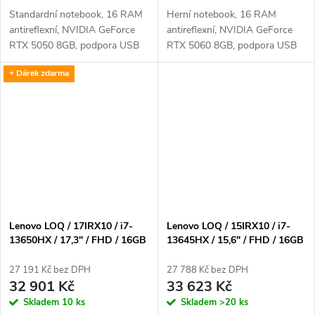
Standardní notebook, 16 RAM
Herní notebook, 16 RAM
antireflexní, NVIDIA GeForce
antireflexní, NVIDIA GeForce
RTX 5050 8GB, podpora USB
RTX 5060 8GB, podpora USB
3.x, bluetooth, výdrž baterie 8 a
3.x, bluetooth, výdrž baterie 2 -
+ Dárek zdarma
více hodin, operační systém
4 hodin, operační systém bez
Windows 11 Home
operačního systému
Lenovo LOQ / 17IRX10 / i7-
Lenovo LOQ / 15IRX10 / i7-
13650HX / 17,3" / FHD / 16GB
13645HX / 15,6" / FHD / 16GB
/ 1TB / RTX 5050 / W11H /
/ 1TB / RTX 5050 / W11H /
Gray / 2R
Gray / 2R
27 191 Kč bez DPH
27 788 Kč bez DPH
32 901 Kč
33 623 Kč
Skladem
10 ks
Skladem
>20 ks