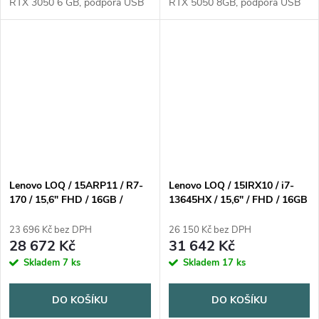
RTX 3050 6 GB, podpora USB
RTX 5050 8GB, podpora USB
3.x, bluetooth, čtečka karet,
3.x, bluetooth, výdrž baterie 2 -
výdrž baterie 2 - 4 hodin,
4 hodin, operační systém bez
operační systém Windows 11
operačního systému
Home
Lenovo LOQ / 15ARP11 / R7-
Lenovo LOQ / 15IRX10 / i7-
170 / 15,6" FHD / 16GB /
13645HX / 15,6" / FHD / 16GB
512GB / RTX 5050 / W11H /
/ 1TB / RTX 5060 / bez OS /
Gray / 2R
Gray / 2R
23 696 Kč bez DPH
26 150 Kč bez DPH
28 672 Kč
31 642 Kč
Skladem
7 ks
Skladem
17 ks
DO KOŠÍKU
DO KOŠÍKU