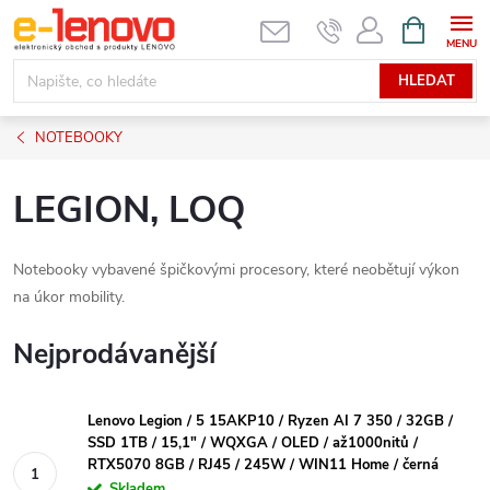
Přejít
NÁKUPNÍ
KOŠÍK
na
obsah
HLEDAT
NOTEBOOKY
LEGION, LOQ
Notebooky vybavené špičkovými procesory, které neobětují výkon
na úkor mobility.
Nejprodávanější
Lenovo Legion / 5 15AKP10 / Ryzen AI 7 350 / 32GB /
SSD 1TB / 15,1" / WQXGA / OLED / až1000nitů /
RTX5070 8GB / RJ45 / 245W / WIN11 Home / černá
Skladem