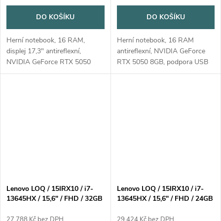
DO KOŠÍKU
DO KOŠÍKU
Herní notebook, 16 RAM,
Herní notebook, 16 RAM
displej 17,3" antireflexní,
antireflexní, NVIDIA GeForce
NVIDIA GeForce RTX 5050
RTX 5050 8GB, podpora USB
8GB, podpora USB 3.x,
3.x, bluetooth, výdrž baterie 2 -
bluetooth, výdrž baterie 2 - 4
4 hodin, operační systém
hodin, operační systém
Windows 11 Home
Windows 11 Home
Lenovo LOQ / 15IRX10 / i7-
Lenovo LOQ / 15IRX10 / i7-
13645HX / 15,6" / FHD / 32GB
13645HX / 15,6" / FHD / 24GB
/ 1TB / RTX 5050 / bez OS /
/ 1TB / RTX 5050 / W11H /
Gray / 2R
Gray / 2R
27 788 Kč bez DPH
29 424 Kč bez DPH