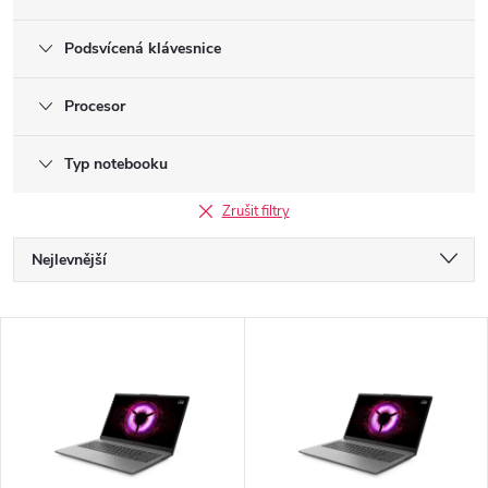
Podsvícená klávesnice
Procesor
Typ notebooku
Zrušit filtry
Ř
Nejlevnější
a
Nejdražší
V
Nejprodávanější
z
ý
Abecedně
e
p
n