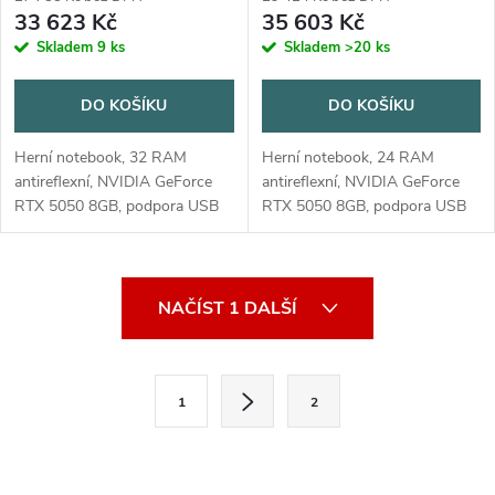
33 623 Kč
35 603 Kč
Skladem
9 ks
Skladem
>20 ks
DO KOŠÍKU
DO KOŠÍKU
Herní notebook, 32 RAM
Herní notebook, 24 RAM
antireflexní, NVIDIA GeForce
antireflexní, NVIDIA GeForce
RTX 5050 8GB, podpora USB
RTX 5050 8GB, podpora USB
3.x, bluetooth, výdrž baterie 2 -
3.x, bluetooth, výdrž baterie 2 -
4 hodin, operační systém bez
4 hodin, operační systém
operačního systému
Windows 11 Home
O
NAČÍST 1 DALŠÍ
v
l
S
1
2
t
á
r
d
á