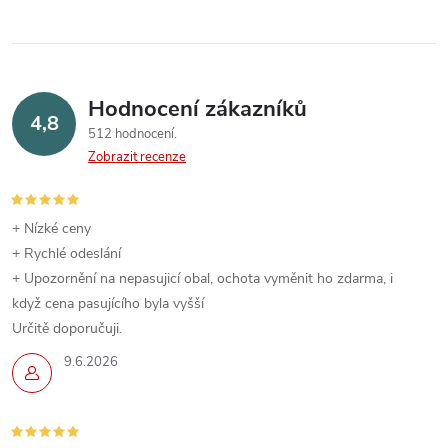
a
n
k
c
o
í
v
Hodnocení zákazníků
4,8
á
p
512 hodnocení
n
Zobrazit recenze
r
í
v
+ Nízké ceny
k
+ Rychlé odeslání
+ Upozornění na nepasujicí obal, ochota vyměnit ho zdarma, i
y
když cena pasujícího byla vyšší
Určitě doporučuji.
v
9.6.2026
ý
p