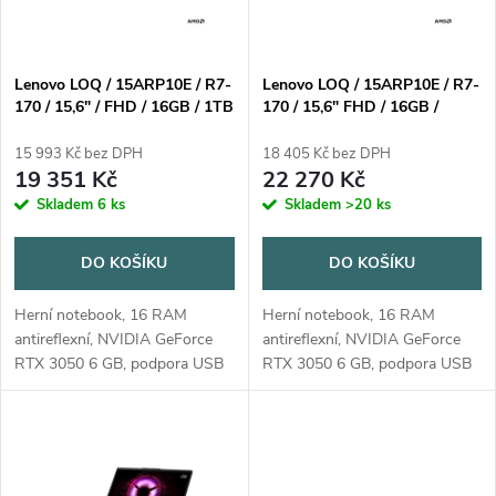
i
í
s
p
Lenovo LOQ / 15ARP10E / R7-
Lenovo LOQ / 15ARP10E / R7-
170 / 15,6" / FHD / 16GB / 1TB
170 / 15,6" FHD / 16GB /
p
/ RTX 3050 / bez OS / Gray /
512GB / RTX 3050 / W11H /
r
2R
Gray / 2R
15 993 Kč bez DPH
18 405 Kč bez DPH
r
19 351 Kč
22 270 Kč
o
Skladem
6 ks
Skladem
>20 ks
o
d
DO KOŠÍKU
DO KOŠÍKU
d
u
Herní notebook, 16 RAM
Herní notebook, 16 RAM
u
antireflexní, NVIDIA GeForce
antireflexní, NVIDIA GeForce
k
RTX 3050 6 GB, podpora USB
RTX 3050 6 GB, podpora USB
k
3.x, bluetooth, čtečka karet,
3.x, bluetooth, čtečka karet,
operační systém bez
operační systém Windows 11
t
operačního systému
Home
t
ů