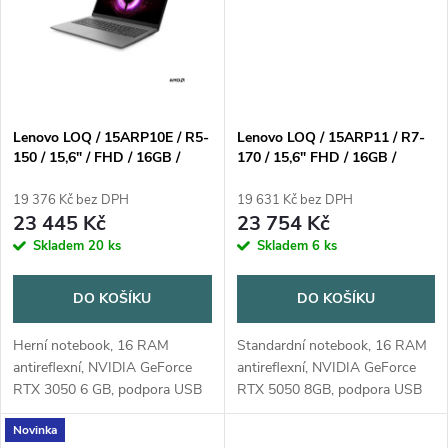
ů
Lenovo LOQ / 15ARP10E / R5-
Lenovo LOQ / 15ARP11 / R7-
150 / 15,6" / FHD / 16GB /
170 / 15,6" FHD / 16GB /
512GB / RTX 3050 / bez OS /
512GB / RTX 5050 / bez OS /
Gray / 2R
Gray / 2R
19 376 Kč bez DPH
19 631 Kč bez DPH
23 445 Kč
23 754 Kč
Skladem
20 ks
Skladem
6 ks
DO KOŠÍKU
DO KOŠÍKU
Herní notebook, 16 RAM
Standardní notebook, 16 RAM
antireflexní, NVIDIA GeForce
antireflexní, NVIDIA GeForce
RTX 3050 6 GB, podpora USB
RTX 5050 8GB, podpora USB
3.x, bluetooth, čtečka karet,
3.x, bluetooth, výdrž baterie 8 a
Novinka
výdrž baterie 2 - 4 hodin,
více hodin, operační systém bez