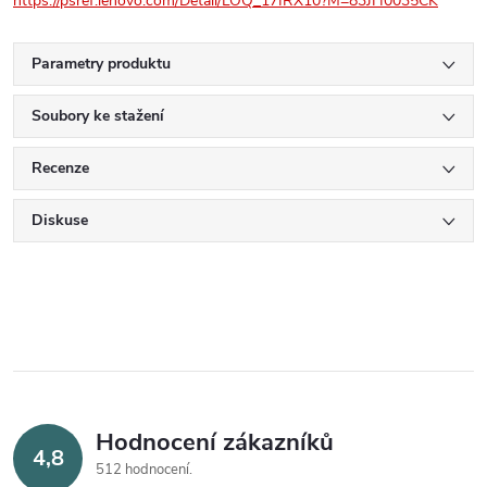
https://psref.lenovo.com/Detail/LOQ_17IRX10?M=83JH0035CK
Parametry produktu
Soubory ke stažení
Recenze
Diskuse
Hodnocení zákazníků
4,8
512 hodnocení