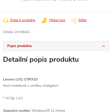
Dotaz k produktu
Hlídací pes
Sdílet
Záruka
:
24 měsíců
Popis produktu
Detailní popis produktu
Lenovo LOQ 17IRX10
herní notebook s umělou inteligencí
* AI čip: LA1
Operační systém:
Windows® 11 Home