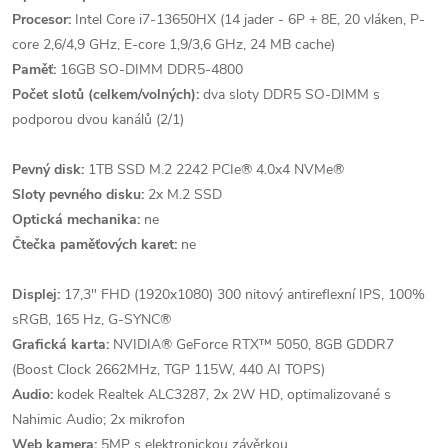
Procesor:
Intel Core i7-13650HX (14 jader - 6P + 8E, 20 vláken, P-
core 2,6/4,9 GHz, E-core 1,9/3,6 GHz, 24 MB cache)
Paměť:
16GB SO-DIMM DDR5-4800
Počet slotů (celkem/volných):
dva sloty DDR5 SO-DIMM s
podporou dvou kanálů (2/1)
Pevný disk:
1TB SSD M.2 2242 PCIe® 4.0x4 NVMe®
Sloty pevného disku:
2x M.2 SSD
Optická mechanika:
ne
Čtečka paměťových karet:
ne
Displej:
17,3" FHD (1920x1080) 300 nitový antireflexní IPS, 100%
sRGB, 165 Hz, G-SYNC®
Grafická karta:
NVIDIA® GeForce RTX™ 5050, 8GB GDDR7
(Boost Clock 2662MHz, TGP 115W, 440 AI TOPS)
Audio:
kodek Realtek ALC3287, 2x 2W HD, optimalizované s
Nahimic Audio; 2x mikrofon
Web kamera:
5MP s elektronickou závěrkou