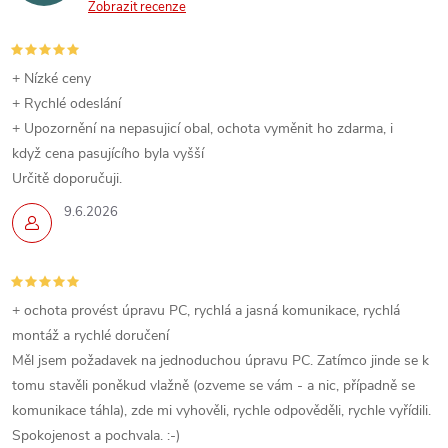
Zobrazit recenze
+ Nízké ceny
+ Rychlé odeslání
+ Upozornění na nepasujicí obal, ochota vyměnit ho zdarma, i
když cena pasujícího byla vyšší
Určitě doporučuji.
9.6.2026
+ ochota provést úpravu PC, rychlá a jasná komunikace, rychlá
montáž a rychlé doručení
Měl jsem požadavek na jednoduchou úpravu PC. Zatímco jinde se k
tomu stavěli poněkud vlažně (ozveme se vám - a nic, případně se
komunikace táhla), zde mi vyhověli, rychle odpověděli, rychle vyřídili.
Spokojenost a pochvala. :-)