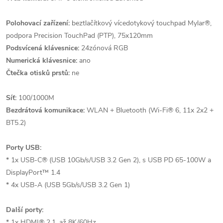
Polohovací zařízení:
beztlačítkový vícedotykový touchpad Mylar®,
podpora Precision TouchPad (PTP), 75x120mm
Podsvícená klávesnice:
24zónová RGB
Numerická klávesnice:
ano
Čtečka otisků prstů:
ne
Síť:
100/1000M
Bezdrátová komunikace:
WLAN + Bluetooth (Wi-Fi® 6, 11x 2x2 +
BT5.2)
Porty USB:
* 1x USB-C® (USB 10Gb/s/USB 3.2 Gen 2), s USB PD 65-100W a
DisplayPort™ 1.4
* 4x USB-A (USB 5Gb/s/USB 3.2 Gen 1)
Další porty:
* 1x HDMI® 2.1, až 8K/60Hz