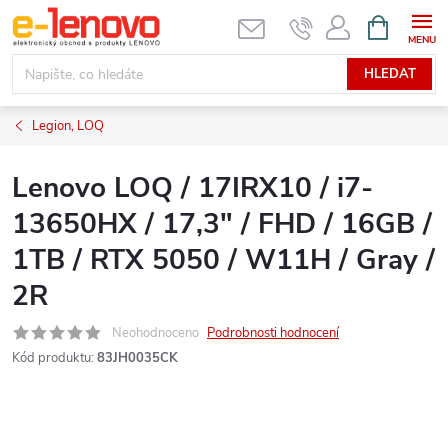
Přejít
NÁKUPNÍ
KOŠÍK
na
obsah
HLEDAT
Legion, LOQ
Lenovo LOQ / 17IRX10 / i7-
13650HX / 17,3" / FHD / 16GB /
1TB / RTX 5050 / W11H / Gray /
2R
Neohodnoceno
Podrobnosti hodnocení
Kód produktu:
83JH0035CK