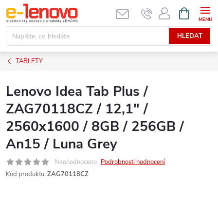
Přejít
NÁKUPNÍ
KOŠÍK
na
obsah
HLEDAT
TABLETY
Lenovo Idea Tab Plus /
ZAG70118CZ / 12,1" /
2560x1600 / 8GB / 256GB /
An15 / Luna Grey
Neohodnoceno
Podrobnosti hodnocení
Kód produktu:
ZAG70118CZ