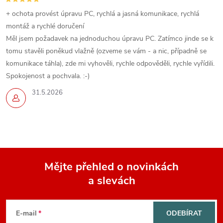
+ ochota provést úpravu PC, rychlá a jasná komunikace, rychlá
montáž a rychlé doručení
Měl jsem požadavek na jednoduchou úpravu PC. Zatímco jinde se k
tomu stavěli poněkud vlažně (ozveme se vám - a nic, případně se
komunikace táhla), zde mi vyhověli, rychle odpověděli, rychle vyřídili.
Spokojenost a pochvala. :-)
31.5.2026
Mějte přehled o novinkách
a slevách
Z
á
E-mail
ODEBÍRAT