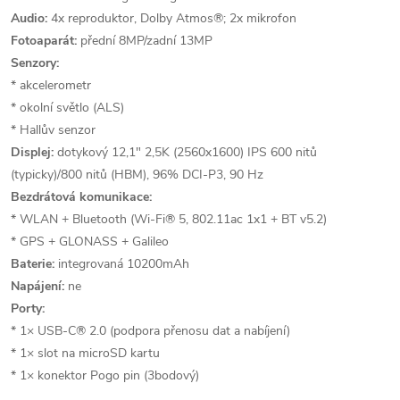
Audio:
4x reproduktor, Dolby Atmos®; 2x mikrofon
Fotoaparát:
přední 8MP/zadní 13MP
Senzory:
* akcelerometr
* okolní světlo (ALS)
* Hallův senzor
Displej:
dotykový 12,1" 2,5K (2560x1600) IPS 600 nitů
(typicky)/800 nitů (HBM), 96% DCI-P3, 90 Hz
Bezdrátová komunikace:
* WLAN + Bluetooth (Wi-Fi® 5, 802.11ac 1x1 + BT v5.2)
* GPS + GLONASS + Galileo
Baterie:
integrovaná 10200mAh
Napájení:
ne
Porty:
* 1× USB-C® 2.0 (podpora přenosu dat a nabíjení)
* 1× slot na microSD kartu
* 1× konektor Pogo pin (3bodový)