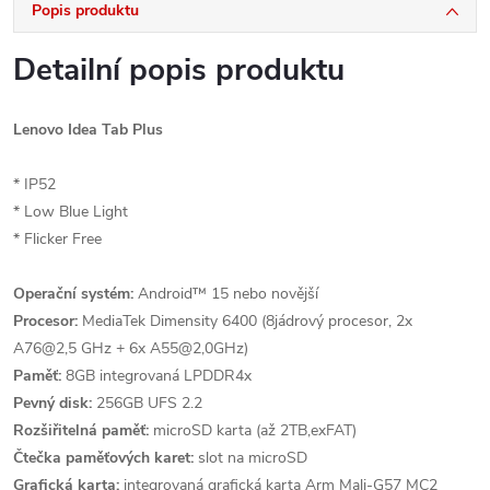
Popis produktu
Detailní popis produktu
Lenovo Idea Tab Plus
* IP52
* Low Blue Light
* Flicker Free
Operační systém:
Android™ 15 nebo novější
Procesor:
MediaTek Dimensity 6400 (8jádrový procesor, 2x
A76@2,5 GHz + 6x A55@2,0GHz)
Paměť:
8GB integrovaná LPDDR4x
Pevný disk:
256GB UFS 2.2
Rozšiřitelná paměť:
microSD karta (až 2TB,exFAT)
Čtečka paměťových karet:
slot na microSD
Grafická karta:
integrovaná grafická karta Arm Mali-G57 MC2