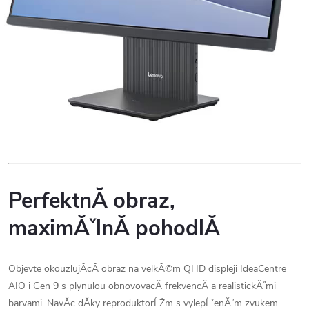
PerfektnĂ­ obraz,
maximĂˇlnĂ­ pohodlĂ­
Objevte okouzlujĂ­cĂ­ obraz na velkĂ©m QHD displeji IdeaCentre
AIO i Gen 9 s plynulou obnovovacĂ­ frekvencĂ­ a realistickĂ˝mi
barvami. NavĂ­c dĂ­ky reproduktorĹŻm s vylepĹˇenĂ˝m zvukem