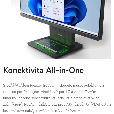
Konektivita All-in-One
S poÄŤĂ­taÄŤem IdeaCentre AIO i nebudete muset odloĹľit nic z
toho, co potĹ™ebujete. MnoĹľstvĂ­ portĹŻ a vstupĹŻ vĂˇm
umoĹľnĂ­ snadno synchronizovat, nabĂ­jet a propojovat vĂ­ce
zaĹ™Ă­zenĂ­. NavĂ­c mĹŻĹľete bez problĂ©mĹŻ pĹ™enĂˇĹˇet data a
bezdrĂˇtovÄ› nabĂ­jet svĂˇ mobilnĂ­ zaĹ™Ă­zenĂ­.