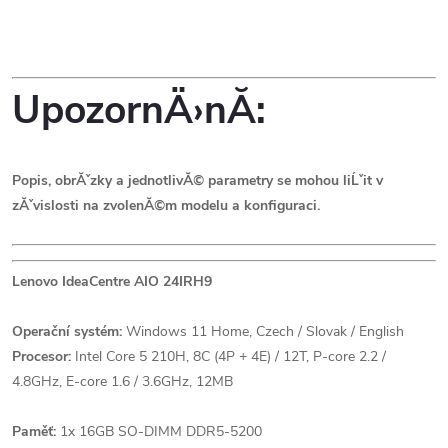
UpozornÄ›nĂ­:
Popis, obrĂˇzky a jednotlivĂ© parametry se mohou liĹˇit v
zĂˇvislosti na zvolenĂ©m modelu a konfiguraci.
Lenovo IdeaCentre AIO 24IRH9
Operační systém:
Windows 11 Home, Czech / Slovak / English
Procesor:
Intel Core 5 210H, 8C (4P + 4E) / 12T, P-core 2.2 /
4.8GHz, E-core 1.6 / 3.6GHz, 12MB
Paměť:
1x 16GB SO-DIMM DDR5-5200