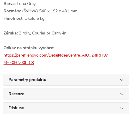
Barva:
Luna Grey
Rozměry: (ŠxHxV)
540 x 192 x 431 mm
Hmotnost:
Okolo 6 kg
Záruka:
2 roky, Courier or Carry-in
Odkaz na stránku výrobce:
https://psref.lenovo.com/Detail/IdeaCentre_AIO_24IRH9?
M=F0HN00LTCK
Parametry produktu
Recenze
Diskuse