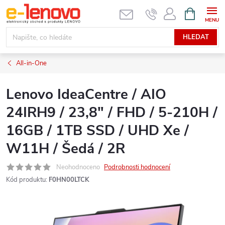
Přejít
NÁKUPNÍ
KOŠÍK
na
obsah
HLEDAT
All-in-One
Lenovo IdeaCentre / AIO
24IRH9 / 23,8" / FHD / 5-210H /
16GB / 1TB SSD / UHD Xe /
W11H / Šedá / 2R
Neohodnoceno
Podrobnosti hodnocení
Kód produktu:
F0HN00LTCK