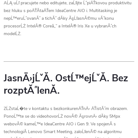
AĹĄ uĹľ pracujete nebo editujete, zaĹľijte ĹˇpiÄŤkovou produktivitu
bez hluku s poÄŤĂ­taÄŤem IdeaCentre AIO i. Multitasking je
nepĹ™eruĹˇovanĂ˝ a tichĂ˝ dĂ­ky ĂşĹľasnĂ©mu vĂ˝konu
procesorĹŻ IntelÂ® Coreâ„˘ a IntelÂ® Iris Xe u vybranĂ˝ch
modelĹŻ.
JasnÄ›jĹˇĂ­. OstĹ™ejĹˇĂ­. Bez
rozptĂ˝lenĂ­.
ZĹŻstaĹ�te v kontaktu s bezkonkurenÄŤnÄ› ÄŤistĂ˝m obrazem.
PonoĹ™te se do videohovorĹŻ novĂ© ĂşrovnÄ› dĂ­ky 5Mpx
webovĂ© kameĹ™e IdeaCentre AIO i Gen 9. Ve spojenĂ­ s
technologiĂ­ Lenovo Smart Meeting, zaloĹľenĂ© na algoritmu