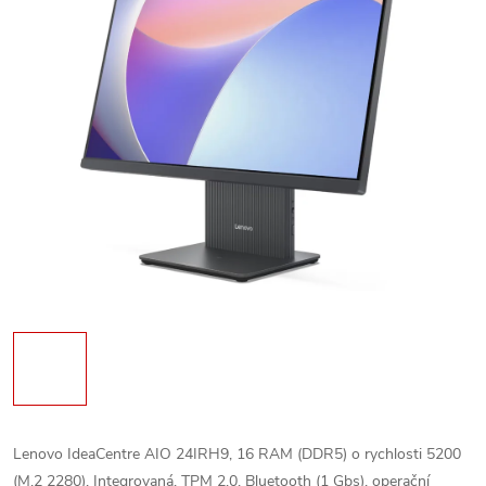
Lenovo IdeaCentre AIO 24IRH9, 16 RAM (DDR5) o rychlosti 5200
(M.2 2280), Integrovaná, TPM 2.0, Bluetooth (1 Gbs), operační