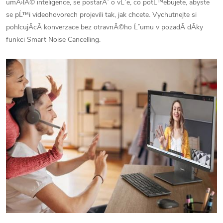
umÄ›lĂ© inteligence, se postarĂˇ o vĹˇe, co potĹ™ebujete, abyste
se pĹ™i videohovorech projevili tak, jak chcete. Vychutnejte si
pohlcujĂ­cĂ­ konverzace bez otravnĂ©ho Ĺˇumu v pozadĂ­ dĂ­ky
funkci Smart Noise Cancelling.