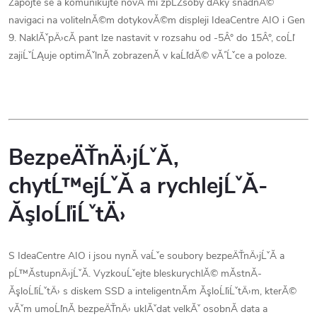
Zapojte se a komunikujte novĂ˝mi zpĹŻsoby dĂ­ky snadnĂ©
navigaci na volitelnĂ©m dotykovĂ©m displeji IdeaCentre AIO i Gen
9. NaklĂˇpÄ›cĂ­ pant lze nastavit v rozsahu od -5Â° do 15Â°, coĹľ
zajiĹˇĹĄuje optimĂˇlnĂ­ zobrazenĂ­ v kaĹľdĂ© vĂ˝Ĺˇce a poloze.
BezpeÄŤnÄ›jĹˇĂ­,
chytĹ™ejĹˇĂ­ a rychlejĹˇĂ­
ĂşloĹľiĹˇtÄ›
S IdeaCentre AIO i jsou nynĂ­ vaĹˇe soubory bezpeÄŤnÄ›jĹˇĂ­ a
pĹ™Ă­stupnÄ›jĹˇĂ­. VyzkouĹˇejte bleskurychlĂ© mĂ­stnĂ­
ĂşloĹľiĹˇtÄ› s diskem SSD a inteligentnĂ­m ĂşloĹľiĹˇtÄ›m, kterĂ©
vĂˇm umoĹľnĂ­ bezpeÄŤnÄ› uklĂˇdat velkĂˇ osobnĂ­ data a