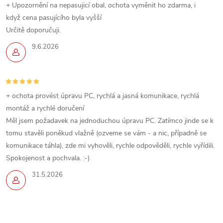
+ Upozornění na nepasujicí obal, ochota vyměnit ho zdarma, i
když cena pasujícího byla vyšší
Určitě doporučuji.
9.6.2026
+ ochota provést úpravu PC, rychlá a jasná komunikace, rychlá
montáž a rychlé doručení
Měl jsem požadavek na jednoduchou úpravu PC. Zatímco jinde se k
tomu stavěli poněkud vlažně (ozveme se vám - a nic, případně se
komunikace táhla), zde mi vyhověli, rychle odpověděli, rychle vyřídili.
Spokojenost a pochvala. :-)
31.5.2026