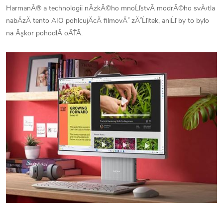
HarmanÂ® a technologii nĂ­zkĂ©ho mnoĹľstvĂ­ modrĂ©ho svÄ›tla
nabĂ­zĂ­ tento AIO pohlcujĂ­cĂ­ filmovĂ˝ zĂˇĹľitek, aniĹľ by to bylo
na Ăşkor pohodlĂ­ oÄŤĂ­.