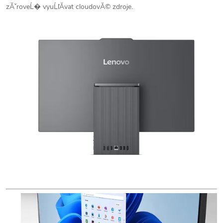
zĂˇroveĹ� vyuĹľĂ­vat cloudovĂ© zdroje.