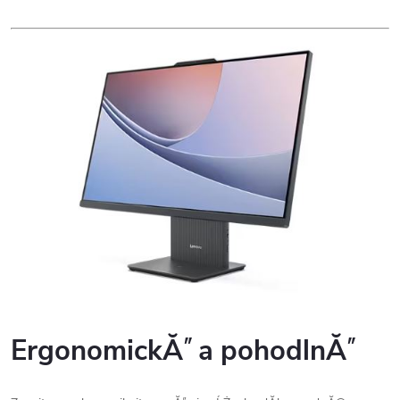
ErgonomickĂ˝ a pohodlnĂ˝