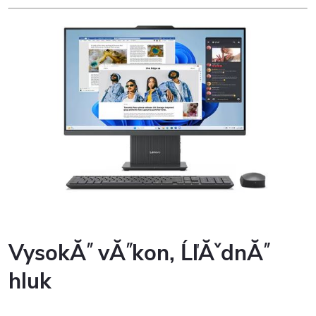
VysokĂ˝ vĂ˝kon, ĹľĂˇdnĂ˝
hluk