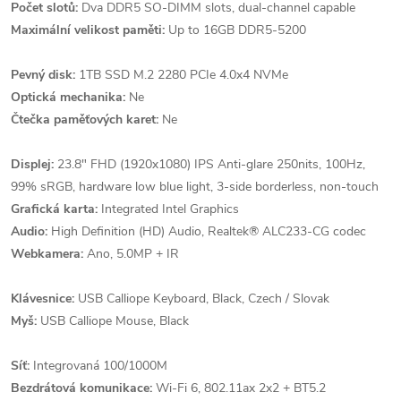
Počet slotů:
Dva DDR5 SO-DIMM slots, dual-channel capable
Maximální velikost paměti:
Up to 16GB DDR5-5200
Pevný disk:
1TB SSD M.2 2280 PCIe 4.0x4 NVMe
Optická mechanika:
Ne
Čtečka paměťových karet:
Ne
Displej:
23.8" FHD (1920x1080) IPS Anti-glare 250nits, 100Hz,
99% sRGB, hardware low blue light, 3-side borderless, non-touch
Grafická karta:
Integrated Intel Graphics
Audio:
High Definition (HD) Audio, Realtek® ALC233-CG codec
Webkamera:
Ano, 5.0MP + IR
Klávesnice:
USB Calliope Keyboard, Black, Czech / Slovak
Myš:
USB Calliope Mouse, Black
Síť:
Integrovaná 100/1000M
Bezdrátová komunikace:
Wi-Fi 6, 802.11ax 2x2 + BT5.2