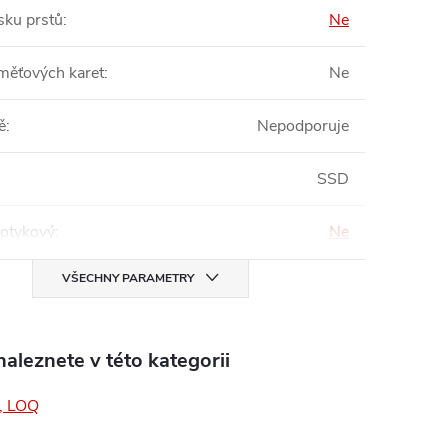
sku prstů
:
Ne
měťových karet
:
Ne
ě
:
Nepodporuje
SSD
dotykový
:
Ne
VŠECHNY PARAMETRY
aleznete v této kategorii
, LOQ