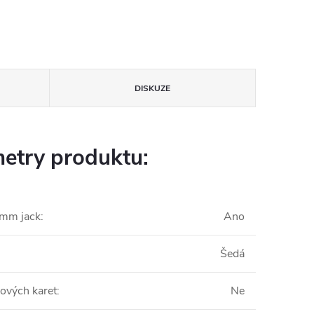
DISKUZE
etry produktu:
5mm jack
:
Ano
Šedá
pových karet
:
Ne