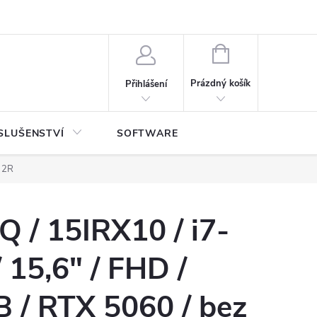
NÁKUPNÍ
KOŠÍK
Prázdný košík
Přihlášení
SLUŠENSTVÍ
SOFTWARE
/ 2R
 / 15IRX10 / i7-
15,6" / FHD /
 / RTX 5060 / bez