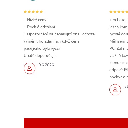
+ Nízké ceny
+ ochota p
+ Rychlé odeslání
jasná komu
+ Upozornění na nepasujicí obal, ochota
rychlé dor
vyměnit ho zdarma, i když cena
Měl jsem 
pasujícího byla vyšší
PC. Zatímc
Určitě doporučuji.
vlažně (oz
komunikace
9.6.2026
odpověděli,
pochvala. :
3