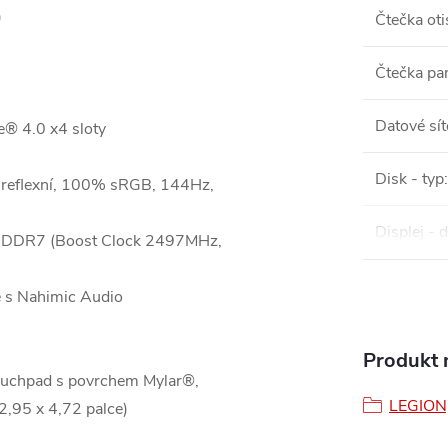
)
Čtečka oti
Čtečka pa
Datové sít
® 4.0 x4 sloty
Disk - typ
:
ireflexní, 100% sRGB, 144Hz,
Displej - 
DDR7 (Boost Clock 2497MHz,
é s Nahimic Audio
Produkt n
touchpad s povrchem Mylar®,
LEGION
,95 x 4,72 palce)