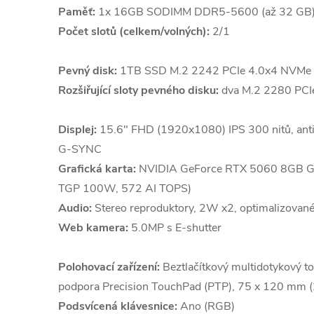
Paměť:
1x 16GB SODIMM DDR5-5600 (až 32 GB
Počet slotů (celkem/volných):
2/1
Pevný disk:
1TB SSD M.2 2242 PCIe 4.0x4 NVMe
Rozšiřující sloty pevného disku:
dva M.2 2280 PCIe
Displej:
15.6" FHD (1920x1080) IPS 300 nitů, ant
G-SYNC
Grafická karta:
NVIDIA GeForce RTX 5060 8GB G
TGP 100W, 572 AI TOPS)
Audio:
Stereo reproduktory, 2W x2, optimalizovan
Web kamera:
5.0MP s E-shutter
Polohovací zařízení:
Beztlačítkový multidotykový 
podpora Precision TouchPad (PTP), 75 x 120 mm (2
Podsvícená klávesnice:
Ano (RGB)