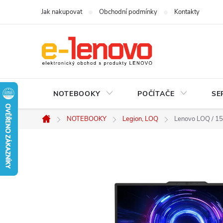
Přejít
Jak nakupovat
Obchodní podmínky
Kontakty
na
obsah
NOTEBOOKY
POČÍTAČE
SE
NOTEBOOKY
Legion, LOQ
Lenovo LOQ / 15
Domů