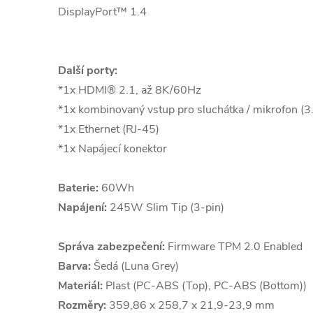
DisplayPort™ 1.4
Další porty:
*1x HDMI® 2.1, až 8K/60Hz
*1x kombinovaný vstup pro sluchátka / mikrofon (
*1x Ethernet (RJ-45)
*1x Napájecí konektor
Baterie:
60Wh
Napájení:
245W Slim Tip (3-pin)
Správa zabezpečení:
Firmware TPM 2.0 Enabled
Barva:
Šedá (Luna Grey)
Materiál:
Plast (PC-ABS (Top), PC-ABS (Bottom))
Rozměry:
359,86 x 258,7 x 21,9-23,9 mm