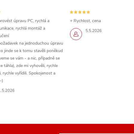
rovést úpravu PC, rychlá a
+ Rychlost, cena
nikace, rychlá montáž a
5.5.2026
učení
požadavek na jednoduchou úpravu
o jinde se k tomu stavěli poněkud
veme se vám - a nic, případně se
 táhla), zde mi vyhověli, rychle
 rychle vyřídili. Spokojenost a
-)
1.5.2026