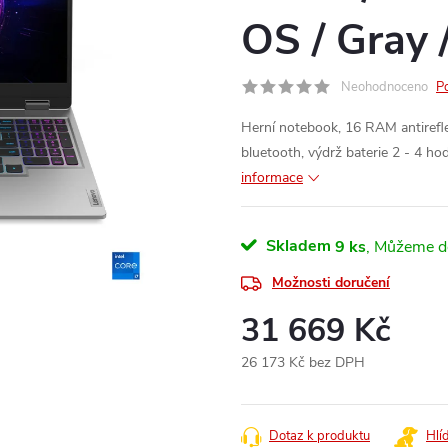
OS / Gray 
Neohodnoceno
P
Herní notebook, 16 RAM antiref
bluetooth, výdrž baterie 2 - 4 h
informace
Skladem
9 ks
Možnosti doručení
31 669 Kč
26 173 Kč bez DPH
Měrná
cena:
Dotaz k produktu
Hlí