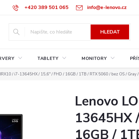
+420 389 501 065
info@e-lenovo.cz
HLEDAT
RVERY
TABLETY
MONITORY
PŘÍ
IRX10 / i7-13645HX / 15,6" / FHD / 16GB / 1TB / RTX 5060 / bez OS / Gray 
Lenovo LOQ
13645HX / 
16GB / 1TB