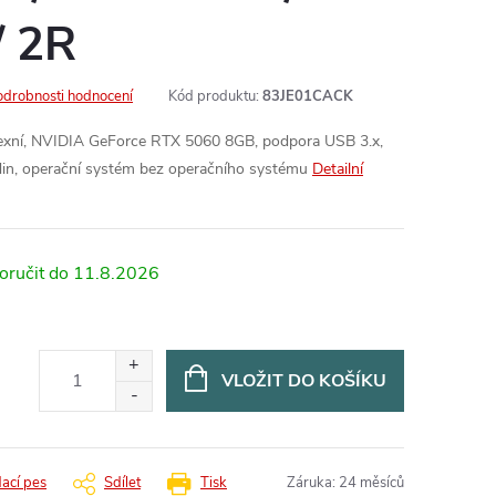
/ 2R
odrobnosti hodnocení
Kód produktu:
83JE01CACK
lexní, NVIDIA GeForce RTX 5060 8GB, podpora USB 3.x,
odin, operační systém bez operačního systému
Detailní
11.8.2026
VLOŽIT DO KOŠÍKU
dací pes
Sdílet
Tisk
Záruka
:
24 měsíců