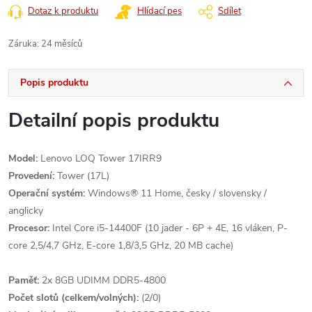
Dotaz k produktu
Hlídací pes
Sdílet
Záruka
:
24 měsíců
Popis produktu
Detailní popis produktu
Model:
Lenovo LOQ Tower 17IRR9
Provedení:
Tower (17L)
Operační systém:
Windows® 11 Home, česky / slovensky /
anglicky
Procesor:
Intel Core i5-14400F (10 jader - 6P + 4E, 16 vláken, P-
core 2,5/4,7 GHz, E-core 1,8/3,5 GHz, 20 MB cache)
Paměť:
2x 8GB UDIMM DDR5-4800
Počet slotů (celkem/volných):
(2/0)