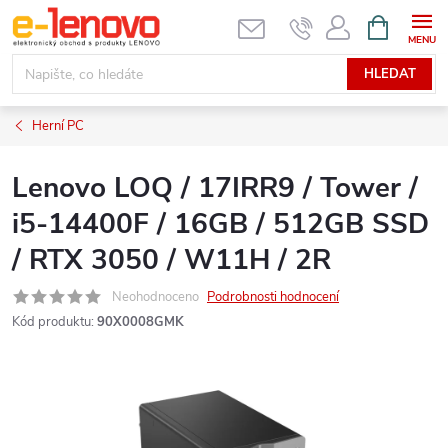
Přejít
NÁKUPNÍ
KOŠÍK
na
obsah
HLEDAT
Herní PC
Lenovo LOQ / 17IRR9 / Tower /
i5-14400F / 16GB / 512GB SSD
/ RTX 3050 / W11H / 2R
Neohodnoceno
Podrobnosti hodnocení
Kód produktu:
90X0008GMK