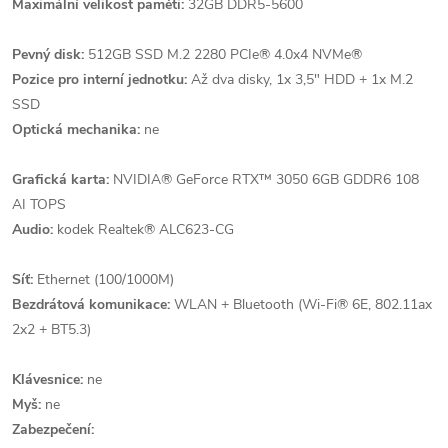
Maximální velikost paměti:
32GB DDR5-5600
Pevný disk:
512GB SSD M.2 2280 PCIe® 4.0x4 NVMe®
Pozice pro interní jednotku:
Až dva disky, 1x 3,5" HDD + 1x M.2
SSD
Optická mechanika:
ne
Grafická karta:
NVIDIA® GeForce RTX™ 3050 6GB GDDR6 108
AI TOPS
Audio:
kodek Realtek® ALC623-CG
Síť:
Ethernet (100/1000M)
Bezdrátová komunikace:
WLAN + Bluetooth (Wi-Fi® 6E, 802.11ax
2x2 + BT5.3)
Klávesnice:
ne
Myš:
ne
Zabezpečení: