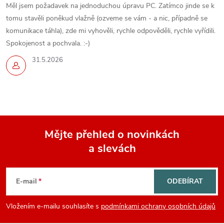
Měl jsem požadavek na jednoduchou úpravu PC. Zatímco jinde se k
tomu stavěli poněkud vlažně (ozveme se vám - a nic, případně se
komunikace táhla), zde mi vyhověli, rychle odpověděli, rychle vyřídili.
Spokojenost a pochvala. :-)
31.5.2026
Mějte přehled o novinkách
a slevách
Z
á
E-mail
ODEBÍRAT
p
Vložením e-mailu souhlasíte s
podmínkami ochrany osobních údajů