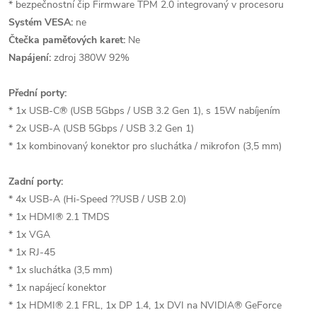
* bezpečnostní čip Firmware TPM 2.0 integrovaný v procesoru
Systém VESA:
ne
Čtečka paměťových karet:
Ne
Napájení:
zdroj 380W 92%
Přední porty:
* 1x USB-C® (USB 5Gbps / USB 3.2 Gen 1), s 15W nabíjením
* 2x USB-A (USB 5Gbps / USB 3.2 Gen 1)
* 1x kombinovaný konektor pro sluchátka / mikrofon (3,5 mm)
Zadní porty:
* 4x USB-A (Hi-Speed ??USB / USB 2.0)
* 1x HDMI® 2.1 TMDS
* 1x VGA
* 1x RJ-45
* 1x sluchátka (3,5 mm)
* 1x napájecí konektor
* 1x HDMI® 2.1 FRL, 1x DP 1.4, 1x DVI na NVIDIA® GeForce