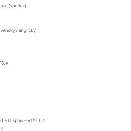
tura (spodek)
venský / anglický
T5.4
0 a DisplayPort™ 1.4
.4