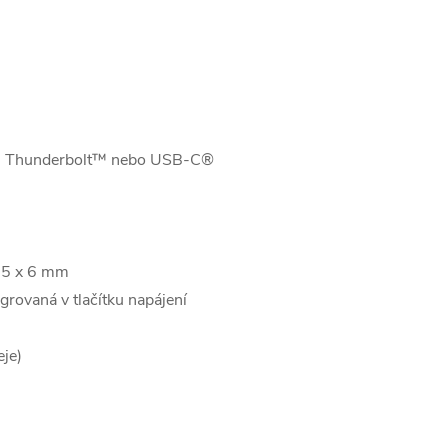
řes Thunderbolt™ nebo USB-C®
2.5 x 6 mm
grovaná v tlačítku napájení
je)