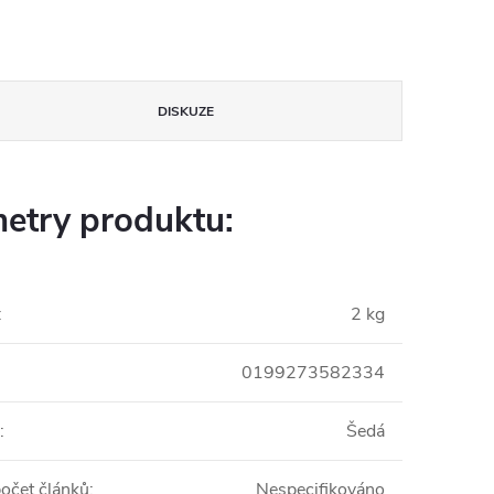
DISKUZE
etry produktu:
:
2 kg
0199273582334
:
Šedá
počet článků
:
Nespecifikováno