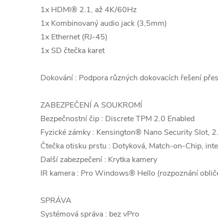
1x HDMI® 2.1, až 4K/60Hz
1x Kombinovaný audio jack (3,5mm)
1x Ethernet (RJ-45)
1x SD čtečka karet
Dokování : Podpora různých dokovacích řešení p
ZABEZPEČENÍ A SOUKROMÍ
Bezpečnostní čip : Discrete TPM 2.0 Enabled
Fyzické zámky : Kensington® Nano Security Slot, 
Čtečka otisku prstu : Dotyková, Match-on-Chip, inte
Další zabezpečení : Krytka kamery
IR kamera : Pro Windows® Hello (rozpoznání obliče
SPRÁVA
Systémová správa : bez vPro