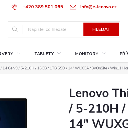
+420 389 501 065
info@e-lenovo.cz
HLEDAT
RVERY
TABLETY
MONITORY
PŘÍ
/ 14 Gen 9 / 5-210H / 16GB / 1TB SSD / 14" WUXGA / 3yOnSite / Win11 Ho
Lenovo Th
/ 5-210H /
14" WUXGA