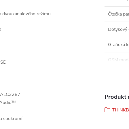
a dvoukanálového režimu
Čtečka pa
Dotykový 
®
Grafická k
GSM mod
 SSD
k® ALC3287
Produkt n
y Audio™
THINK
ou soukromí