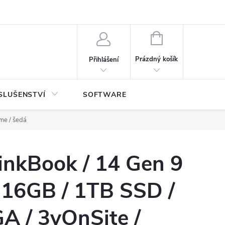
NÁKUPNÍ
KOŠÍK
Prázdný košík
Přihlášení
SLUŠENSTVÍ
SOFTWARE
me / šedá
inkBook / 14 Gen 9
 16GB / 1TB SSD /
 / 3yOnSite /