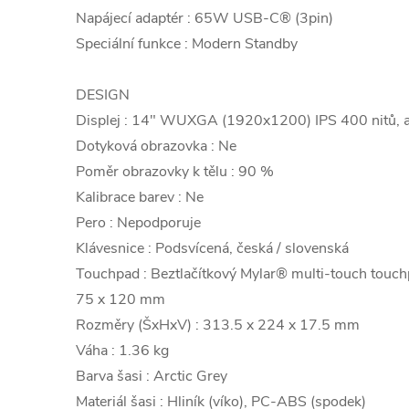
Napájecí adaptér : 65W USB-C® (3pin)
Speciální funkce : Modern Standby
DESIGN
Displej : 14" WUXGA (1920x1200) IPS 400 nitů, a
Dotyková obrazovka : Ne
Poměr obrazovky k tělu : 90 %
Kalibrace barev : Ne
Pero : Nepodporuje
Klávesnice : Podsvícená, česká / slovenská
Touchpad : Beztlačítkový Mylar® multi-touch touch
75 x 120 mm
Rozměry (ŠxHxV) : 313.5 x 224 x 17.5 mm
Váha : 1.36 kg
Barva šasi : Arctic Grey
Materiál šasi : Hliník (víko), PC-ABS (spodek)