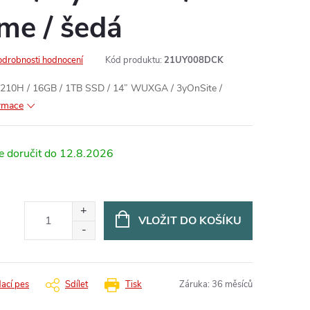
e / šedá
odrobnosti hodnocení
Kód produktu:
21UY008DCK
 210H / 16GB / 1TB SSD / 14” WUXGA / 3yOnSite /
ormace
12.8.2026
VLOŽIT DO KOŠÍKU
dací pes
Sdílet
Tisk
Záruka
:
36 měsíců