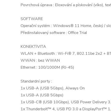
Povrchová úprava : Eloxování a pískování (víko), tex
SOFTWARE
Operační systém : Windows® 11 Home, český / slo
Předinstalovaný software : Office Trial
KONEKTIVITA
WLAN + Bluetooth : Wi-Fi® 7, 802.11be 2x2 + B
WWAN : bez WWAN
Ethernet : 100/1000M (RJ-45)
Standardní porty :
1x USB-A (USB 5Gbps), Always On
1x USB-A (USB 5Gbps)
1x USB-C® (USB 10Gbps), USB Power Delivery 3.
1x Thunderbolt™ 4, USB PD 3.0 a DisplayPort™ 1