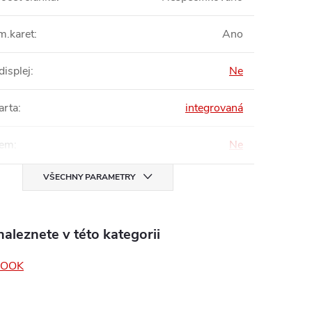
m.karet
:
Ano
displej
:
Ne
arta
:
integrovaná
em
:
Ne
VŠECHNY PARAMETRY
aleznete v této kategorii
BOOK