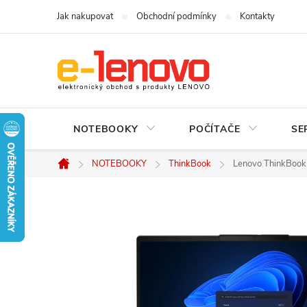
Přejít
Jak nakupovat
Obchodní podmínky
Kontakty
na
obsah
NOTEBOOKY
POČÍTAČE
SE
NOTEBOOKY
ThinkBook
Lenovo ThinkBook 
Domů