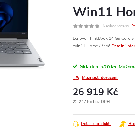
Win11 Hom
Neohodnoceno
P
Lenovo ThinkBook 14 G9 Core 5
Win11 Home / šedá
Detailní inf
Skladem
>20 ks
Možnosti doručení
26 919 Kč
22 247 Kč bez DPH
Měrná
cena:
Dotaz k produktu
Hlí