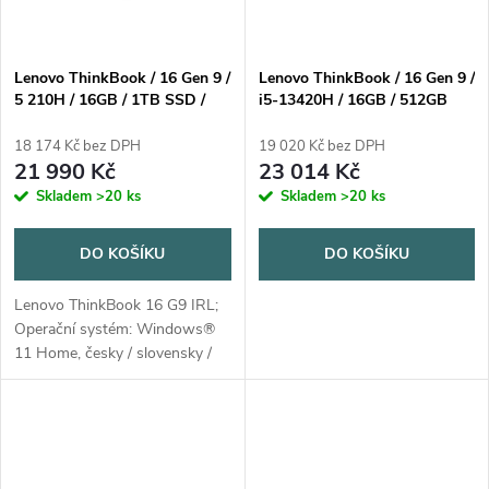
Lenovo ThinkBook / 16 Gen 9 /
Lenovo ThinkBook / 16 Gen 9 /
5 210H / 16GB / 1TB SSD /
i5-13420H / 16GB / 512GB
16" WUXGA / 3yOnSite / Win
SSD / 16" WUXGA / 3yOnSite
11 Home / šedá
/ Win11 Pro / šedá
18 174 Kč bez DPH
19 020 Kč bez DPH
21 990 Kč
23 014 Kč
Skladem
>20 ks
Skladem
>20 ks
DO KOŠÍKU
DO KOŠÍKU
Lenovo ThinkBook 16 G9 IRL;
Operační systém: Windows®
11 Home, česky / slovensky /
anglicky Procesor: Intel®
Core™ 5 210H, 8C (4P + 4E) /
12T, P-core 2.2 / 4.8GHz, E-
core 1.6 /...