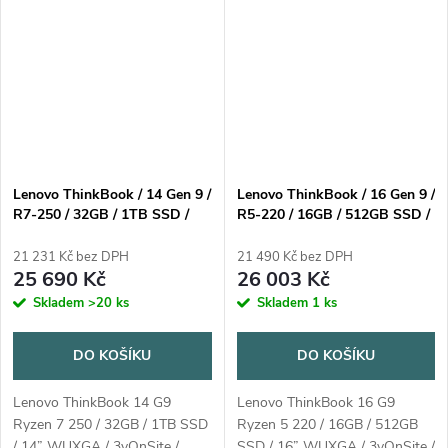
Lenovo ThinkBook / 14 Gen 9 /
Lenovo ThinkBook / 16 Gen 9 /
R7-250 / 32GB / 1TB SSD /
R5-220 / 16GB / 512GB SSD /
14" WUXGA / 3yOnSite /
16" WUXGA / 3yOnSite /
Win11 Home / šedá
Win11 Pro / šedá
21 231 Kč bez DPH
21 490 Kč bez DPH
25 690 Kč
26 003 Kč
Skladem
>20 ks
Skladem
1 ks
DO KOŠÍKU
DO KOŠÍKU
Lenovo ThinkBook 14 G9
Lenovo ThinkBook 16 G9
Ryzen 7 250 / 32GB / 1TB SSD
Ryzen 5 220 / 16GB / 512GB
/ 14” WUXGA / 3yOnSite /
SSD / 16” WUXGA / 3yOnSite /