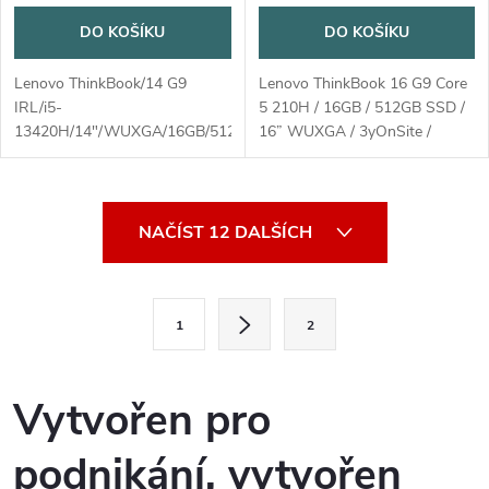
DO KOŠÍKU
DO KOŠÍKU
Lenovo ThinkBook/14 G9
Lenovo ThinkBook 16 G9 Core
IRL/i5-
5 210H / 16GB / 512GB SSD /
13420H/14"/WUXGA/16GB/512GB/Intel
16” WUXGA / 3yOnSite /
int/W11P/Gray/3R On-Site
Win11 Pro / šedá
O
NAČÍST 12 DALŠÍCH
v
l
S
1
2
t
á
r
d
á
Vytvořen pro
a
n
podnikání, vytvořen
k
c