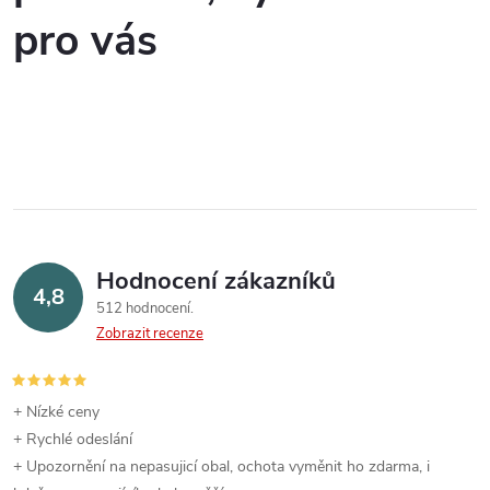
o
pro vás
í
v
á
p
n
r
í
v
k
y
Hodnocení zákazníků
v
4,8
512 hodnocení
ý
Zobrazit recenze
p
+ Nízké ceny
i
+ Rychlé odeslání
s
+ Upozornění na nepasujicí obal, ochota vyměnit ho zdarma, i