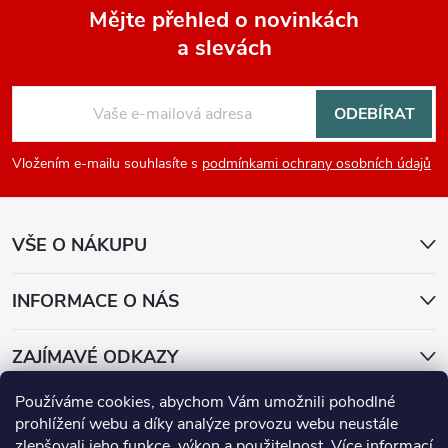
Mějte přehled o novinkách
a slevách
Z
á
ODEBÍRAT
p
Vložením e-mailu souhlasíte s
podmínkami ochrany osobních údajů
a
VŠE O NÁKUPU
t
í
INFORMACE O NÁS
ZAJÍMAVÉ ODKAZY
Používáme cookies, abychom Vám umožnili pohodlné
Přijímáme online platby
prohlížení webu a díky analýze provozu webu neustále
zlepšovali jeho funkce, výkon a použitelnost.
Více informací