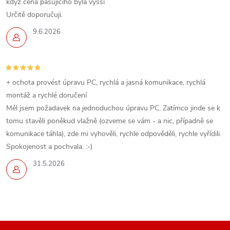
když cena pasujícího byla vyšší
u
Určitě doporučuji.
9.6.2026
+ ochota provést úpravu PC, rychlá a jasná komunikace, rychlá
montáž a rychlé doručení
Měl jsem požadavek na jednoduchou úpravu PC. Zatímco jinde se k
tomu stavěli poněkud vlažně (ozveme se vám - a nic, případně se
komunikace táhla), zde mi vyhověli, rychle odpověděli, rychle vyřídili.
Spokojenost a pochvala. :-)
31.5.2026