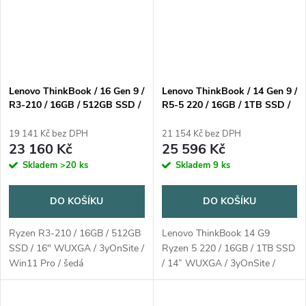
Lenovo ThinkBook / 16 Gen 9 /
Lenovo ThinkBook / 14 Gen 9 /
R3-210 / 16GB / 512GB SSD /
R5-5 220 / 16GB / 1TB SSD /
16" WUXGA / 3yOnSite /
14" WUXGA / 3yOnSite /
Win11 Pro / šedá
Win11 Home / šedá
19 141 Kč bez DPH
21 154 Kč bez DPH
23 160 Kč
25 596 Kč
Skladem
>20 ks
Skladem
9 ks
DO KOŠÍKU
DO KOŠÍKU
Ryzen R3-210 / 16GB / 512GB
Lenovo ThinkBook 14 G9
SSD / 16" WUXGA / 3yOnSite /
Ryzen 5 220 / 16GB / 1TB SSD
Win11 Pro / šedá
/ 14” WUXGA / 3yOnSite /
Win11 Home / šedá