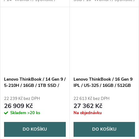
Win11 Home / šedá
Win11 Pro / šedá
Lenovo ThinkBook / 14 Gen 9 /
Lenovo ThinkBook / 16 Gen 9
5-210H / 16GB / 1TB SSD /
IPL / U5-325 / 16GB / 512GB
14" WUXGA / 3yOnSite /
SSD / 16" WUXGA / 3y Carry-
Win11 Home / šedá
in / Win11 Pro / šedá
22 239 Kč bez DPH
22 613 Kč bez DPH
26 909 Kč
27 362 Kč
Skladem
>20 ks
Na objednávku
DO KOŠÍKU
DO KOŠÍKU