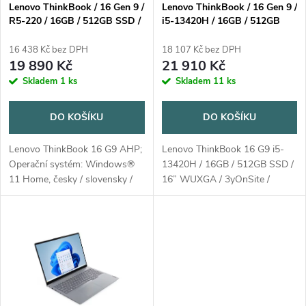
s
p
Lenovo ThinkBook / 16 Gen 9 /
Lenovo ThinkBook / 16 Gen 9 /
R5-220 / 16GB / 512GB SSD /
i5-13420H / 16GB / 512GB
p
16" WUXGA / 3yOnSite /
SSD / 16" WUXGA / 3yOnSite
r
Win11 Home / šedá
/ Win11 Home / šedá
16 438 Kč bez DPH
18 107 Kč bez DPH
r
19 890 Kč
21 910 Kč
o
Skladem
1 ks
Skladem
11 ks
o
d
DO KOŠÍKU
DO KOŠÍKU
d
u
Lenovo ThinkBook 16 G9 AHP;
Lenovo ThinkBook 16 G9 i5-
u
Operační systém: Windows®
13420H / 16GB / 512GB SSD /
k
11 Home, česky / slovensky /
16” WUXGA / 3yOnSite /
k
anglicky Procesor: AMD Ryzen
Win11 Home / šedá
5 220 (6C / 12T, 3.2 / 4.9GHz,
t
6MB L2 / 16MB L3) Paměť:1x
t
16GB...
ů
ů