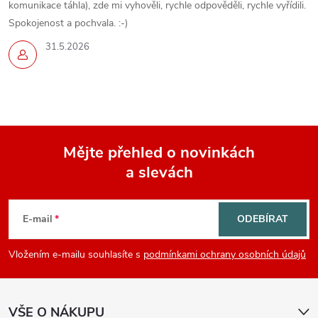
komunikace táhla), zde mi vyhověli, rychle odpověděli, rychle vyřídili.
Spokojenost a pochvala. :-)
31.5.2026
Mějte přehled o novinkách
a slevách
Z
á
E-mail
ODEBÍRAT
p
Vložením e-mailu souhlasíte s
podmínkami ochrany osobních údajů
a
VŠE O NÁKUPU