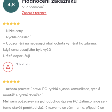
Hodnocení zákazníků
4,8
512 hodnocení
Zobrazit recenze
+ Nízké ceny
+ Rychlé odeslání
+ Upozornění na nepasujicí obal, ochota vyměnit ho zdarma, i
když cena pasujícího byla vyšší
Určitě doporučuji.
9.6.2026
+ ochota provést úpravu PC, rychlá a jasná komunikace, rychlá
montáž a rychlé doručení
Měl jsem požadavek na jednoduchou úpravu PC. Zatímco jinde se k
tomu stavěli poněkud vlažně (ozveme se vám - a nic, případně se