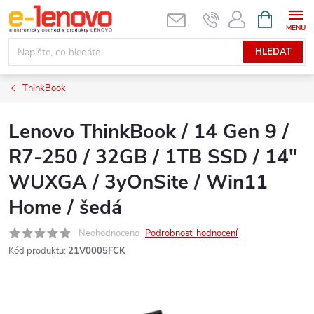
Přejít
NÁKUPNÍ
KOŠÍK
na
obsah
HLEDAT
ThinkBook
Lenovo ThinkBook / 14 Gen 9 /
R7-250 / 32GB / 1TB SSD / 14"
WUXGA / 3yOnSite / Win11
Home / šedá
Neohodnoceno
Podrobnosti hodnocení
Kód produktu:
21V0005FCK