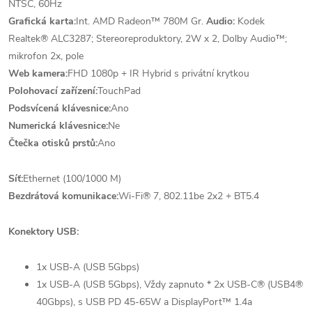
NTSC, 60Hz
Grafická karta:
Int. AMD Radeon™ 780M Gr.
Audio:
Kodek
Realtek® ALC3287; Stereoreproduktory, 2W x 2, Dolby Audio™;
mikrofon 2x, pole
Web kamera:
FHD 1080p + IR Hybrid s privátní krytkou
Polohovací zařízení:
TouchPad
Podsvícená klávesnice:
Ano
Numerická klávesnice:
Ne
Čtečka otisků prstů:
Ano
Síť:
Ethernet (100/1000 M)
Bezdrátová komunikace:
Wi-Fi® 7, 802.11be 2x2 + BT5.4
Konektory USB:
1x USB-A (USB 5Gbps)
1x USB-A (USB 5Gbps), Vždy zapnuto * 2x USB-C® (USB4®
40Gbps), s USB PD 45-65W a DisplayPort™ 1.4a