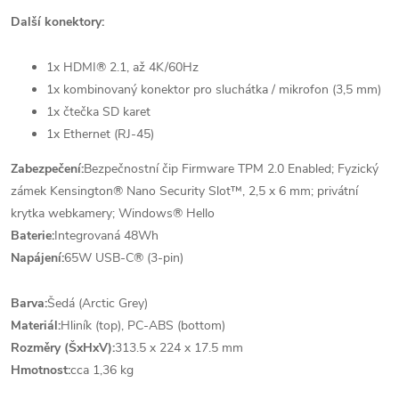
Další konektory:
1x HDMI® 2.1, až 4K/60Hz
1x kombinovaný konektor pro sluchátka / mikrofon (3,5 mm)
1x čtečka SD karet
1x Ethernet (RJ-45)
Zabezpečení:
Bezpečnostní čip Firmware TPM 2.0 Enabled; Fyzický
zámek Kensington® Nano Security Slot™, 2,5 x 6 mm; privátní
krytka webkamery; Windows® Hello
Baterie:
Integrovaná 48Wh
Napájení:
65W USB-C® (3-pin)
Barva:
Šedá (Arctic Grey)
Materiál:
Hliník (top), PC-ABS (bottom)
Rozměry (ŠxHxV):
313.5 x 224 x 17.5 mm
Hmotnost:
cca 1,36 kg