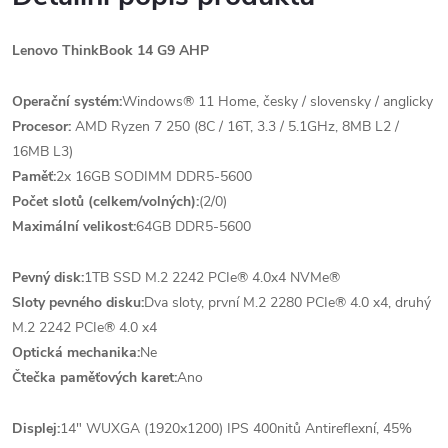
Lenovo ThinkBook 14 G9 AHP
Operační systém:
Windows® 11 Home, česky / slovensky / anglicky
Procesor:
AMD Ryzen 7 250 (8C / 16T, 3.3 / 5.1GHz, 8MB L2 /
16MB L3)
Paměť:
2x 16GB SODIMM DDR5-5600
Počet slotů (celkem/volných):
(2/0)
Maximální velikost:
64GB DDR5-5600
Pevný disk:
1TB SSD M.2 2242 PCIe® 4.0x4 NVMe®
Sloty pevného disku:
Dva sloty, první M.2 2280 PCIe® 4.0 x4, druhý
M.2 2242 PCIe® 4.0 x4
Optická mechanika:
Ne
Čtečka paměťových karet:
Ano
Displej:
14" WUXGA (1920x1200) IPS 400nitů Antireflexní, 45%