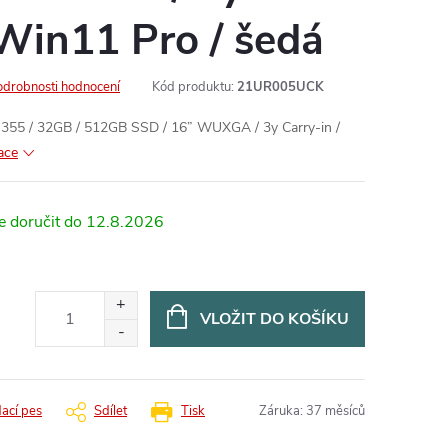
 Win11 Pro / šedá
odrobnosti hodnocení
Kód produktu:
21UR005UCK
 355 / 32GB / 512GB SSD / 16” WUXGA / 3y Carry-in /
ace
12.8.2026
VLOŽIT DO KOŠÍKU
dací pes
Sdílet
Tisk
Záruka
:
37 měsíců