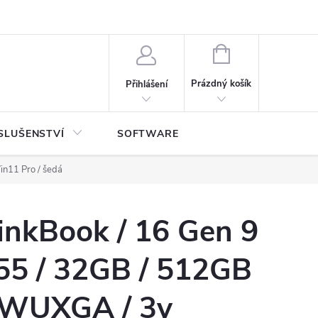
NÁKUPNÍ
KOŠÍK
Prázdný košík
Přihlášení
SLUŠENSTVÍ
SOFTWARE
in11 Pro / šedá
inkBook / 16 Gen 9
355 / 32GB / 512GB
 WUXGA / 3y