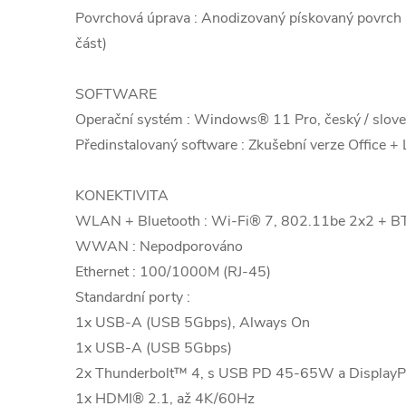
Povrchová úprava : Anodizovaný pískovaný povrch (h
část)
SOFTWARE
Operační systém : Windows® 11 Pro, český / sloven
Předinstalovaný software : Zkušební verze Office 
KONEKTIVITA
WLAN + Bluetooth : Wi-Fi® 7, 802.11be 2x2 + B
WWAN : Nepodporováno
Ethernet : 100/1000M (RJ-45)
Standardní porty :
1x USB-A (USB 5Gbps), Always On
1x USB-A (USB 5Gbps)
2x Thunderbolt™ 4, s USB PD 45-65W a DisplayP
1x HDMI® 2.1, až 4K/60Hz