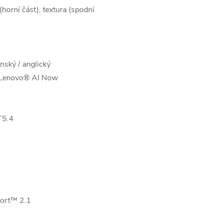
orní část), textura (spodní
ský / anglický
+ Lenovo® AI Now
T5.4
ort™ 2.1