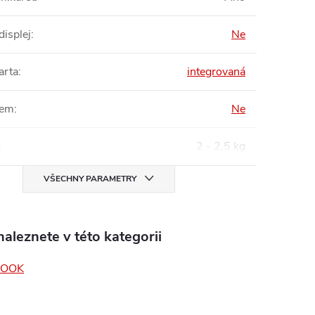
displej
:
Ne
arta
:
integrovaná
em
:
Ne
:
2 - 2,5 kg
VŠECHNY PARAMETRY
aleznete v této kategorii
BOOK