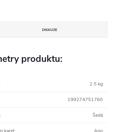
DISKUZE
etry produktu:
:
2.5 kg
199274751760
:
Šedá
m.karet
:
Ano