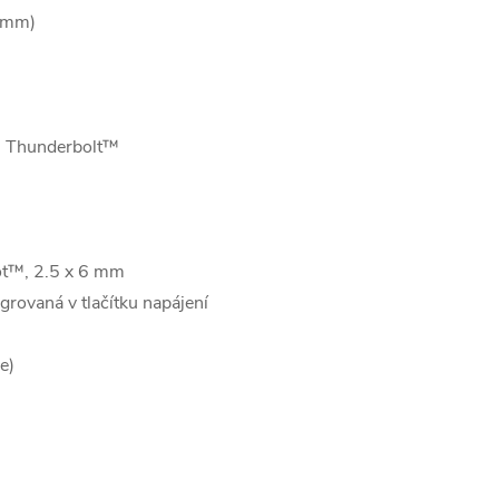
.5mm)
es Thunderbolt™
lot™, 2.5 x 6 mm
grovaná v tlačítku napájení
e)