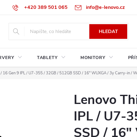
+420 389 501 065
info@e-lenovo.cz
HLEDAT
RVERY
TABLETY
MONITORY
PŘÍ
/ 16 Gen 9 IPL / U7-355 / 32GB / 512GB SSD / 16" WUXGA / 3y Carry-in / W
Lenovo Th
IPL / U7-
SSD / 16"