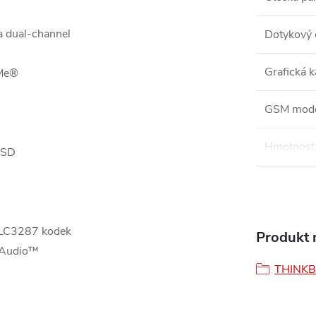
 dual-channel
Dotykový 
Grafická k
VMe®
GSM mod
Hmotnost
 SSD
 ALC3287 kodek
Produkt n
y Audio™
THINK