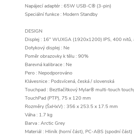
Napájecí adaptér : 65W USB-C® (3-pin)
Speciální funkce : Modern Standby
DESIGN
Displej : 16" WUXGA (1920x1200) IPS, 400 nitů, 
Dotykový displej : Ne
Poměr obrazovky k tělu : 90%
Barevná kalibrace : Ne
Pero : Nepodporováno
Klávesnice : Podsvícená, česká / slovenská
Touchpad : Beztlačítkový Mylar® multi-touch touch
TouchPad (PTP), 75 x 120 mm
Rozměry (ŠxHxV) : 356 x 253.5 x 17.5 mm
Váha : 1.7 kg
Barva : Arctic Grey
Materiál : Hliník (horní část), PC-ABS (spodní část)