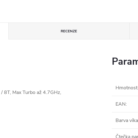
RECENZE
Param
Hmotnost
) / 8T, Max Turbo až 4.7GHz,
EAN
:
Barva víka
Čtečka pa