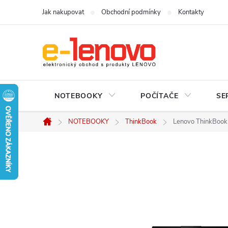
Přejít
Jak nakupovat
Obchodní podmínky
Kontakty
na
obsah
NOTEBOOKY
POČÍTAČE
SE
NOTEBOOKY
ThinkBook
Lenovo ThinkBook 
Domů