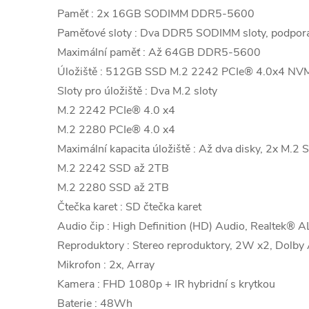
Paměť : 2x 16GB SODIMM DDR5-5600
Paměťové sloty : Dva DDR5 SODIMM sloty, podpora
Maximální paměť : Až 64GB DDR5-5600
Úložiště : 512GB SSD M.2 2242 PCIe® 4.0x4 N
Sloty pro úložiště : Dva M.2 sloty
M.2 2242 PCIe® 4.0 x4
M.2 2280 PCIe® 4.0 x4
Maximální kapacita úložiště : Až dva disky, 2x M.2
M.2 2242 SSD až 2TB
M.2 2280 SSD až 2TB
Čtečka karet : SD čtečka karet
Audio čip : High Definition (HD) Audio, Realtek®
Reproduktory : Stereo reproduktory, 2W x2, Dolb
Mikrofon : 2x, Array
Kamera : FHD 1080p + IR hybridní s krytkou
Baterie : 48Wh