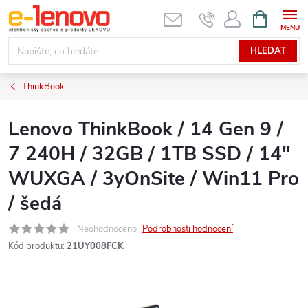
Přejít
NÁKUPNÍ
KOŠÍK
na
obsah
HLEDAT
ThinkBook
Lenovo ThinkBook / 14 Gen 9 /
7 240H / 32GB / 1TB SSD / 14"
WUXGA / 3yOnSite / Win11 Pro
/ šedá
Neohodnoceno
Podrobnosti hodnocení
Kód produktu:
21UY008FCK