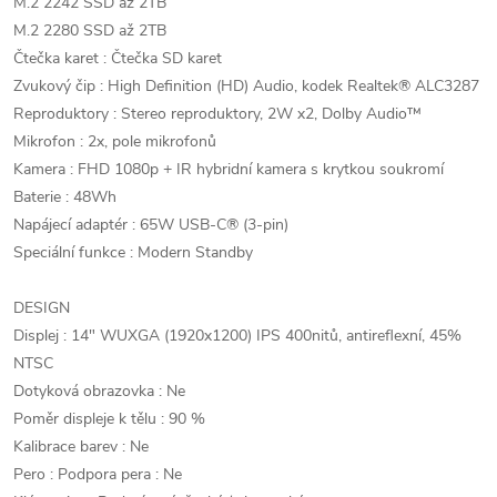
M.2 2242 SSD až 2TB
M.2 2280 SSD až 2TB
Čtečka karet : Čtečka SD karet
Zvukový čip : High Definition (HD) Audio, kodek Realtek® ALC3287
Reproduktory : Stereo reproduktory, 2W x2, Dolby Audio™
Mikrofon : 2x, pole mikrofonů
Kamera : FHD 1080p + IR hybridní kamera s krytkou soukromí
Baterie : 48Wh
Napájecí adaptér : 65W USB-C® (3-pin)
Speciální funkce : Modern Standby
DESIGN
Displej : 14" WUXGA (1920x1200) IPS 400nitů, antireflexní, 45%
NTSC
Dotyková obrazovka : Ne
Poměr displeje k tělu : 90 %
Kalibrace barev : Ne
Pero : Podpora pera : Ne