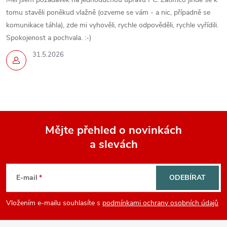
tomu stavěli poněkud vlažně (ozveme se vám - a nic, případně se
komunikace táhla), zde mi vyhověli, rychle odpověděli, rychle vyřídili.
Spokojenost a pochvala. :-)
31.5.2026
Mějte přehled o novinkách
a slevách
Z
á
E-mail
ODEBÍRAT
p
Vložením e-mailu souhlasíte s
podmínkami ochrany osobních údajů