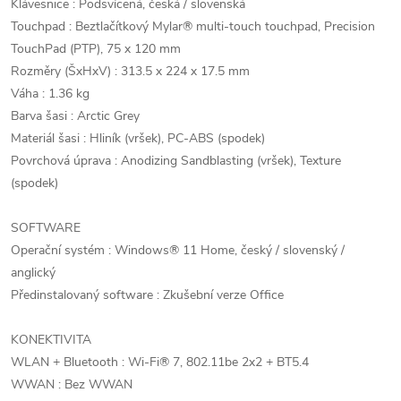
Klávesnice : Podsvícená, česká / slovenská
Touchpad : Beztlačítkový Mylar® multi-touch touchpad, Precision
TouchPad (PTP), 75 x 120 mm
Rozměry (ŠxHxV) : 313.5 x 224 x 17.5 mm
Váha : 1.36 kg
Barva šasi : Arctic Grey
Materiál šasi : Hliník (vršek), PC-ABS (spodek)
Povrchová úprava : Anodizing Sandblasting (vršek), Texture
(spodek)
SOFTWARE
Operační systém : Windows® 11 Home, český / slovenský /
anglický
Předinstalovaný software : Zkušební verze Office
KONEKTIVITA
WLAN + Bluetooth : Wi-Fi® 7, 802.11be 2x2 + BT5.4
WWAN : Bez WWAN