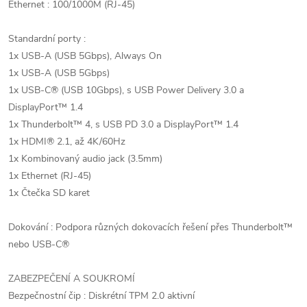
Ethernet : 100/1000M (RJ-45)
Standardní porty :
1x USB-A (USB 5Gbps), Always On
1x USB-A (USB 5Gbps)
1x USB-C® (USB 10Gbps), s USB Power Delivery 3.0 a
DisplayPort™ 1.4
1x Thunderbolt™ 4, s USB PD 3.0 a DisplayPort™ 1.4
1x HDMI® 2.1, až 4K/60Hz
1x Kombinovaný audio jack (3.5mm)
1x Ethernet (RJ-45)
1x Čtečka SD karet
Dokování : Podpora různých dokovacích řešení přes Thunderbolt™
nebo USB-C®
ZABEZPEČENÍ A SOUKROMÍ
Bezpečnostní čip : Diskrétní TPM 2.0 aktivní