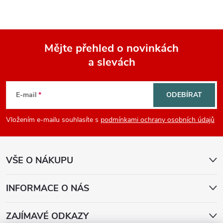
Mějte přehled o novinkách
a slevách
Z
á
E-mail
ODEBÍRAT
p
Vložením e-mailu souhlasíte s
podmínkami ochrany osobních údajů
a
VŠE O NÁKUPU
t
í
INFORMACE O NÁS
ZAJÍMAVÉ ODKAZY