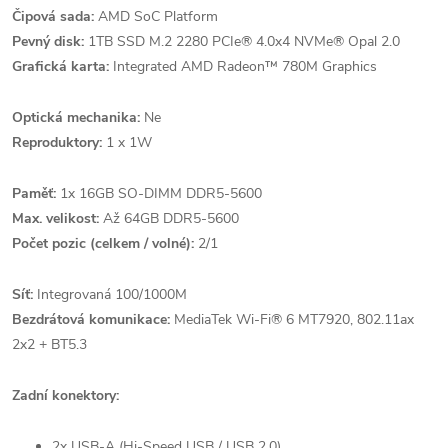
Čipová sada:
AMD SoC Platform
Pevný disk:
1TB SSD M.2 2280 PCIe® 4.0x4 NVMe® Opal 2.0
Grafická karta:
Integrated AMD Radeon™ 780M Graphics
Optická mechanika:
Ne
Reproduktory:
1 x 1W
Paměť:
1x 16GB SO-DIMM DDR5-5600
Max. velikost:
Až 64GB DDR5-5600
Počet pozic (celkem / volné):
2/1
Síť:
Integrovaná 100/1000M
Bezdrátová komunikace:
MediaTek Wi-Fi® 6 MT7920, 802.11ax
2x2 + BT5.3
Zadní konektory:
2x USB-A (Hi-Speed USB / USB 2.0)