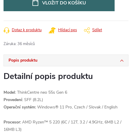
VLOŽIT DO KOŠÍKU
Dotaz k produktu
Hlídací pes
Sdílet
Záruka
:
36 měsíců
Popis produktu
Detailní popis produktu
Model:
ThinkCentre neo 55s Gen 6
Provedení:
SFF (8.2L)
Operační systém:
Windows® 11 Pro, Czech / Slovak / English
Procesor:
AMD Ryzen™ 5 220 (6C / 12T, 3.2 / 4.9GHz, 6MB L2 /
16MB L3)