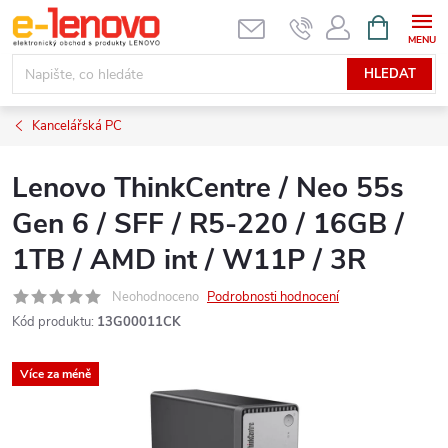
Přejít
NÁKUPNÍ
KOŠÍK
na
obsah
HLEDAT
Kancelářská PC
Lenovo ThinkCentre / Neo 55s
Gen 6 / SFF / R5-220 / 16GB /
1TB / AMD int / W11P / 3R
Neohodnoceno
Podrobnosti hodnocení
Kód produktu:
13G00011CK
Více za méně