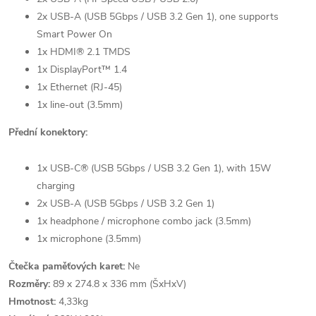
2x USB-A (USB 5Gbps / USB 3.2 Gen 1), one supports
Smart Power On
1x HDMI® 2.1 TMDS
1x DisplayPort™ 1.4
1x Ethernet (RJ-45)
1x line-out (3.5mm)
Přední konektory:
1x USB-C® (USB 5Gbps / USB 3.2 Gen 1), with 15W
charging
2x USB-A (USB 5Gbps / USB 3.2 Gen 1)
1x headphone / microphone combo jack (3.5mm)
1x microphone (3.5mm)
Čtečka paměťových karet:
Ne
Rozměry:
89 x 274.8 x 336 mm (ŠxHxV)
Hmotnost:
4,33kg