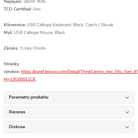
Napájení:
260W 90%
TCO Certified:
Ano
Klávesnice:
USB Calliope Keyboard, Black, Czech / Slovak
Myš:
USB Calliope Mouse, Black
Záruka:
3 roky Onsite
Stránky
výrobce:
https://psref.lenovo.com/Detail/ThinkCentre_neo_55s_Gen_6
M=13G00011CK
Parametry produktu
Recenze
Diskuse