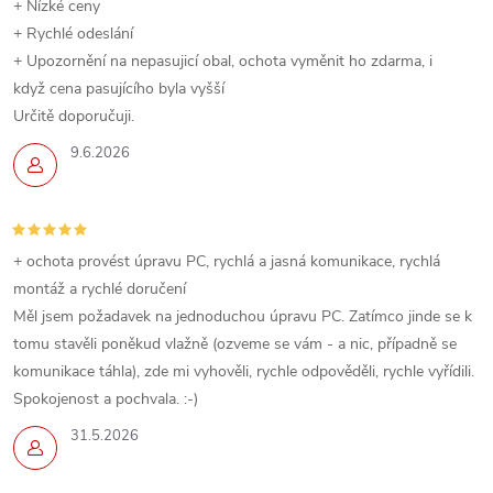
+ Nízké ceny
+ Rychlé odeslání
+ Upozornění na nepasujicí obal, ochota vyměnit ho zdarma, i
když cena pasujícího byla vyšší
Určitě doporučuji.
9.6.2026
+ ochota provést úpravu PC, rychlá a jasná komunikace, rychlá
montáž a rychlé doručení
Měl jsem požadavek na jednoduchou úpravu PC. Zatímco jinde se k
tomu stavěli poněkud vlažně (ozveme se vám - a nic, případně se
komunikace táhla), zde mi vyhověli, rychle odpověděli, rychle vyřídili.
Spokojenost a pochvala. :-)
31.5.2026